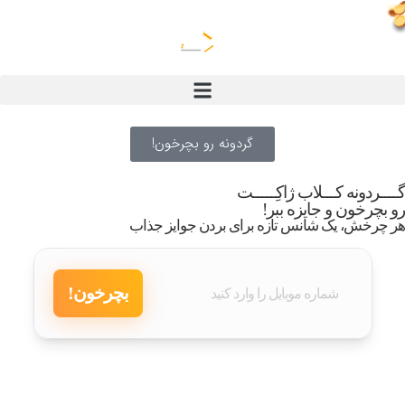
گردونه رو بچرخون!
گــــردونه کـــلاب ژاکِـــــت
رو بچرخون و جایزه ببر!
هر چرخش، یک شانس تازه برای بردن جوایز جذاب
بچرخون!