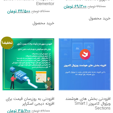
Elementor
69/300
تومان
99/000
تومان
44/500
تومان
89/000
تومان
خرید محصول
خرید محصول
تخفیف!
افزودنی بخش های هوشمند
افزودنی به روزرسان قیمت برای
ویژوال کامپوزر | Smart
افزونه دیجی اسکراپر
Sections
35/600
تومان
89/000
تومان