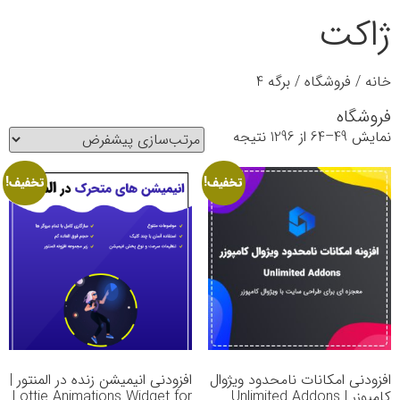
ژاکت
خانه
/
فروشگاه
/ برگه 4
فروشگاه
نمایش 49–64 از 1296 نتیجه
تخفیف!
تخفیف!
افزودنی امکانات نامحدود ویژوال
افزودنی انیمیشن زنده در المنتور |
کامپوزر | Unlimited Addons
Lottie Animations Widget for