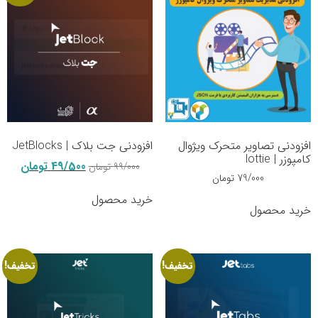
افزودنی تصاویر متحرک ویژوال
افزودنی جت بلاک | JetBlocks
کامپوزر | lottie
49/500
تومان
99/000
تومان
79/000
تومان
خرید محصول
خرید محصول
تخفیف!
تخفیف!