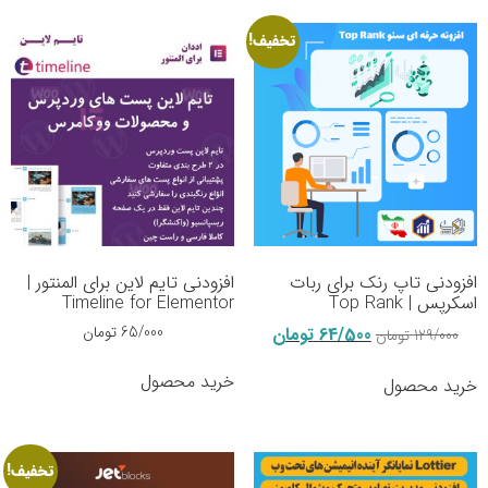
تخفیف!
افزودنی تاپ رنک برای ربات
افزودنی تایم لاین برای المنتور |
اسکرپس | Top Rank
Timeline for Elementor
64/500
تومان
65/000
تومان
129/000
تومان
خرید محصول
خرید محصول
تخفیف!