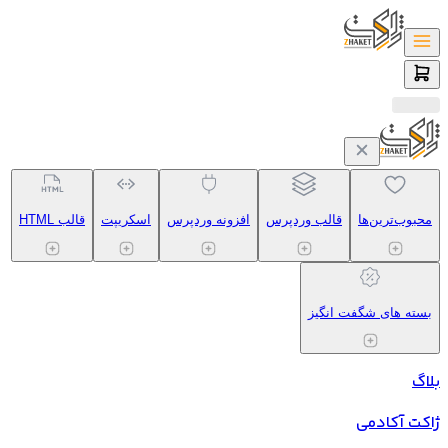
محبوب‌ترین‌ها
قالب وردپرس
افزونه وردپرس
اسکریپت
قالب HTML
بسته های شگفت انگیز
بلاگ
ژاکت آکادمی