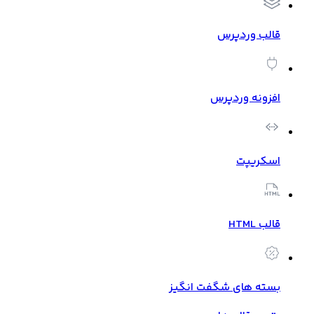
قالب وردپرس
افزونه وردپرس
اسکریپت
قالب HTML
بسته های شگفت انگیز