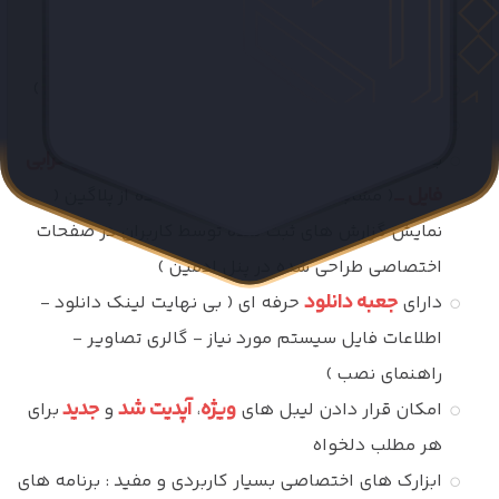
(Elementor)
نصب آسان و راه اندازی سریع
استفاده از فونت ایران سنس ( دارای لایسنس قانونی )
مگامنو
امکان فعالسازی بسیار ساده
گزارش نسخه جدید
گزارش خرابی
بخش های اختصاصی
و
فایل _
( مشابه سافت 98 ) بدون استفاده از پلاگین (
نمایش گزارش های ثبت شده توسط کاربران در صفحات
اختصاصی طراحی شده در پنل ادمین )
جعبه دانلود
دارای
حرفه ای ( بی نهایت لینک دانلود -
اطلاعات فایل سیستم مورد نیاز - گالری تصاویر -
راهنمای نصب )
ویژه
آپدیت شد
جدید
امکان قرار دادن لیبل های
،
و
برای
هر مطلب دلخواه
ابزارک های اختصاصی بسیار کاربردی و مفید : برنامه های