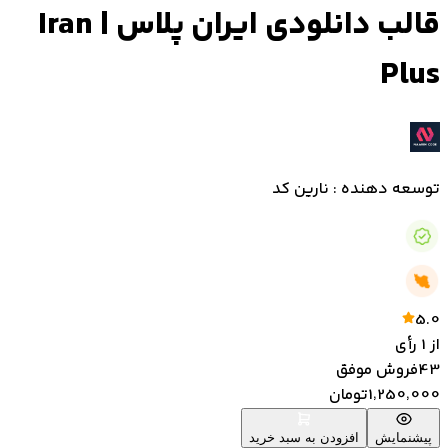
قالب دانلودی ایران پلاس | Iran
Plus
توسعه دهنده : نارین کد
5.0
از
1
رأی
43
فروش موفق
1٬250٬000
تومان
پیشنمایش
افزودن به سبد خرید