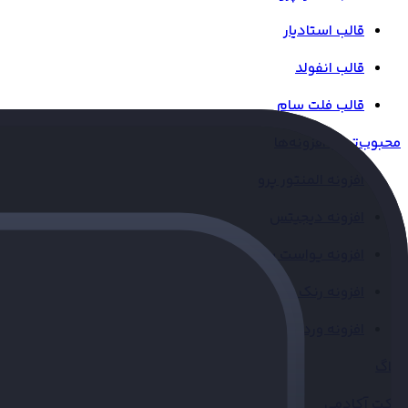
قالب استادیار
قالب انفولد
قالب فلت سام
محبوب‌ترین افزونه‌ها
افزونه المنتور پرو
افزونه دیجیتس
افزونه یواست سئو
افزونه رنک مث
افزونه وردفنس
بلاگ
ژاکت آکادمی