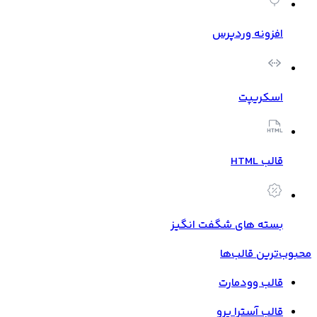
افزونه وردپرس
اسکریپت
قالب HTML
بسته های شگفت انگیز
محبوب‌ترین قالب‌ها
قالب وودمارت
قالب آسترا پرو