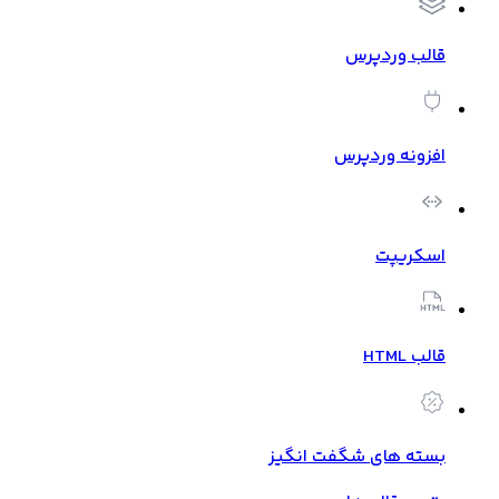
قالب وردپرس
افزونه وردپرس
اسکریپت
قالب HTML
بسته های شگفت انگیز