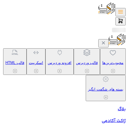
محبوب‌ترین‌ها
قالب وردپرس
افزونه وردپرس
اسکریپت
قالب HTML
بسته های شگفت انگیز
بلاگ
ژاکت آکادمی