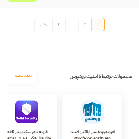
راهبری
نوشته‌ها
4
…
2
1
بعدی
محصولات مرتبط با امنیت وردپرس
مشاهده همه
افزونه وردفنس | پلاگین امنیت
افزونه آیتمز سکیوریتی (solid
Wordfence Security Pro
seurity) | پلاگین امنیتی iThemes