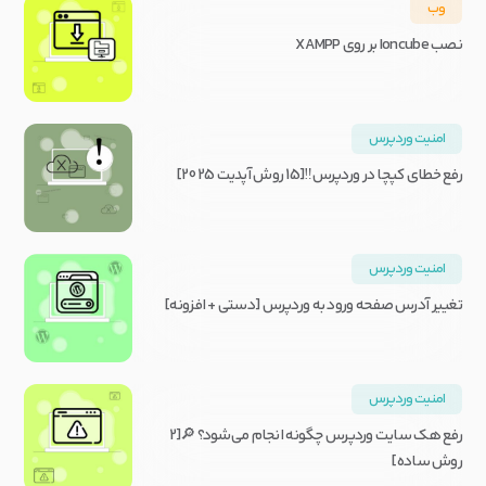
وب
نصب Ioncube بر روی XAMPP
امنیت وردپرس
رفع خطای کپچا در وردپرس‼️[15 روش آپدیت 2025]
امنیت وردپرس
تغییر آدرس صفحه ورود به وردپرس [دستی + افزونه]
امنیت وردپرس
رفع هک سایت وردپرس چگونه انجام می‌شود؟ 🔎[2
روش ساده]