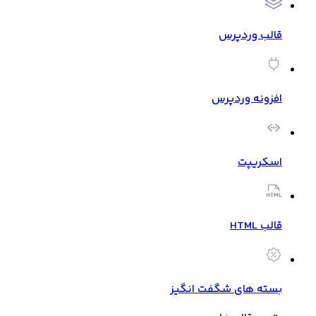
قالب وردپرس
افزونه وردپرس
اسکریپت
قالب HTML
بسته های شگفت انگیز