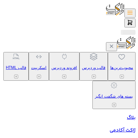
محبوب‌ترین‌ها
قالب وردپرس
افزونه وردپرس
اسکریپت
قالب HTML
بسته های شگفت انگیز
بلاگ
ژاکت آکادمی