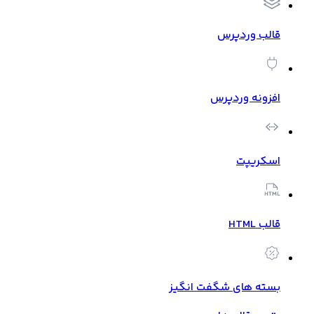
قالب وردپرس
افزونه وردپرس
اسکریپت
قالب HTML
بسته های شگفت انگیز