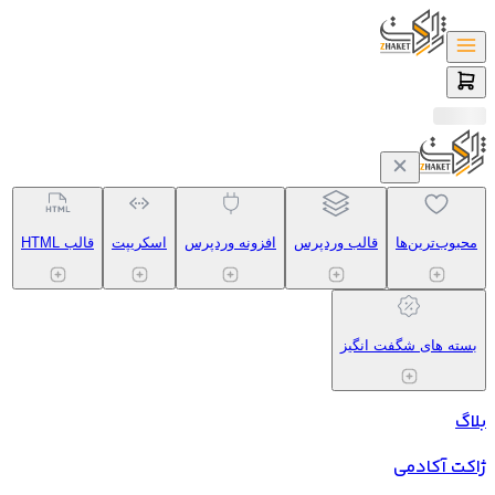
محبوب‌ترین‌ها
قالب وردپرس
افزونه وردپرس
اسکریپت
قالب HTML
بسته های شگفت انگیز
بلاگ
ژاکت آکادمی