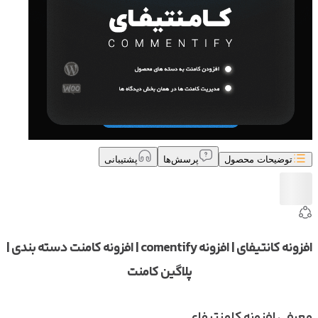
توضیحات محصول
پرسش‌ها
پشتیبانی
افزونه کانتیفای | افزونه comentify |‌ افزونه کامنت دسته بندی |‌
پلاگین کامنت
معرفی افزونه کامنتیفای