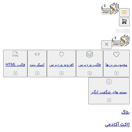
محبوب‌ترین‌ها
قالب وردپرس
افزونه وردپرس
اسکریپت
قالب HTML
بسته های شگفت انگیز
بلاگ
ژاکت آکادمی