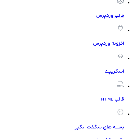
قالب وردپرس
افزونه وردپرس
اسکریپت
قالب HTML
بسته های شگفت انگیز