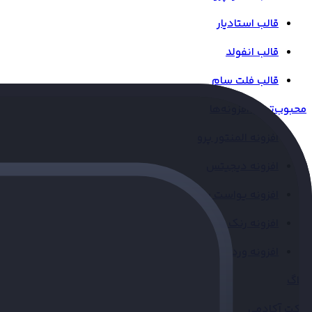
قالب استادیار
قالب انفولد
قالب فلت سام
محبوب‌ترین افزونه‌ها
افزونه المنتور پرو
افزونه دیجیتس
افزونه یواست سئو
افزونه رنک مث
افزونه وردفنس
بلاگ
ژاکت آکادمی