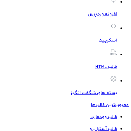
افزونه وردپرس
اسکریپت
قالب HTML
بسته های شگفت انگیز
محبوب‌ترین قالب‌ها
قالب وودمارت
قالب آسترا پرو