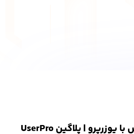
زرپرو | پلاگین UserPro