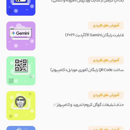
بک آپ گرفتن از سایت وردپرس [افزونه و دستی]
آموزش های کاربردی
قابلیت رایگان Gemini 🎯[آپدیت 2026]
آموزش های کاربردی
ساخت QR Code رایگان [فوری موبایل+کامپیوتر]
آموزش های کاربردی
حذف تبلیغات گوگل کروم اندروید و کامپیوتر✅