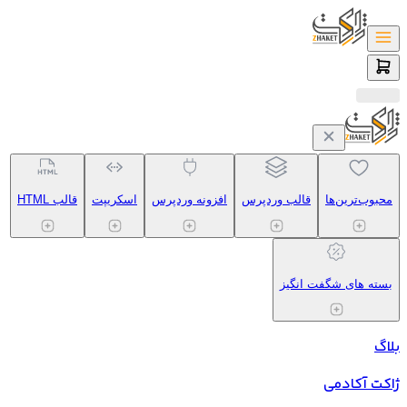
محبوب‌ترین‌ها
قالب وردپرس
افزونه وردپرس
اسکریپت
قالب HTML
بسته های شگفت انگیز
بلاگ
ژاکت آکادمی