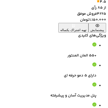
4.5
از
85
رأی
4225
فروش موفق
1٬150٬000
تومان
پیشنمایش
تهیه اشتراک یکساله
ویژگی‌های کلیدی
+55 المان المنتور
دارای 5 دمو حرفه ای
پنل مدیریت آسان و پیشرفته