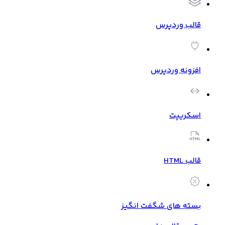
قالب وردپرس
افزونه وردپرس
اسکریپت
قالب HTML
بسته های شگفت انگیز