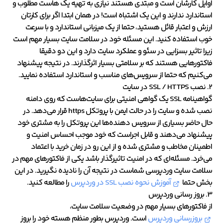
اوایل کارشان است و مبتدی هستند نیازی به تهیه یک هاست مطلوب و
استاندارد ندارند و این یک اشتباه است! در همان ابتدا اگر برای کارتان
ارزش و اعتبار قائل هستید، حتما از یک میزبانی استاندارد و با سرعت
خوب استفاده کنید. این مسئله خود در سلامت سایت بسیار مهم است
زیرا تاثیر بسزایی در سئو و عملکرد سایت دارد و این دو دقیقا
فاکتورهایی هستند که بر سلامتی بسیار اثرگذارند. در نتیجه پیشنهاد
می‌کنیم که حتما از سرویس‌های مناسب و استاندارد استفاده نمایید.
2. نصب SSL / HTTPS در سایت
گواهینامه SSL یک گواهی امنیتی برای سایت‌هاست که روی دامنه
نصب شده و سایت را در حالت ایمن با پروتکل https قرار می‌دهد. در
حال حاضر بسیاری از سرویس دهنده‌ها این پروتکل را به مشتری خود
پیشنهاد می‌دهند و قابل اجراست که خود موجب احساس امنیت و
اطمینان مخاطب و مشتری شده و از این رو در زمان خرید با اعتماد
می‌خرد. مسئله‌ای که در امنیت تاثیرگذار باشد یکی از فاکتورهای مهم در
سلامت سایت وردپرسی شماست در نتیجه آن را نادیده نگیرید. در این
بخش حتما
آموزش نحوه نصب SSL در وردپرس
را مطالعه کنید.
3. بروز رسانی وردپرس
از فاکتورهای بسیار مهم در وضعیت سلامت سایت،
بروزرسانی وردپرس
است. وردپرس بطور منظم هسته خود را بروز