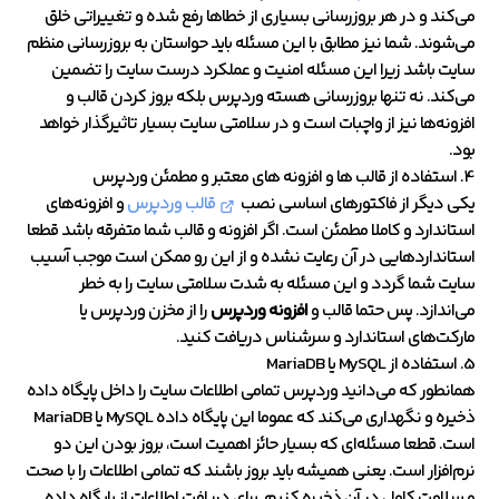
می‌کند و در هر بروزرسانی بسیاری از خطاها رفع شده و تغییراتی خلق
می‌شوند. شما نیز مطابق با این مسئله باید حواستان به بروزرسانی منظم
سایت باشد زیرا این مسئله امنیت و عملکرد درست سایت را تضمین
می‌کند. نه تنها بروزرسانی هسته وردپرس بلکه بروز کردن قالب و
افزونه‌ها نیز از واچبات است و در سلامتی سایت بسیار تاثیرگذار خواهد
بود.
4. استفاده از قالب ها و افزونه های معتبر و مطمئن وردپرس
یکی دیگر از فاکتورهای اساسی نصب
قالب وردپرس
و افزونه‌های
استاندارد و کاملا مطمئن است. اگر افزونه و قالب شما متفرقه باشد قطعا
استانداردهایی در آن رعایت نشده و از این رو ممکن است موجب آسیب
سایت شما گردد و این مسئله به شدت سلامتی سایت را به خطر
می‌اندازد. پس حتما قالب و
افزونه وردپرس
را از مخزن وردپرس یا
مارکت‌های استاندارد و سرشناس دریافت کنید.
5. استفاده از MySQL یا MariaDB
همانطور که می‌دانید وردپرس تمامی اطلاعات سایت را داخل پایگاه داده
ذخیره و نگهداری می‌کند که عموما این پایگاه داده MySQL یا MariaDB
است. قطعا مسئله‌ای که بسیار حائز اهمیت است، بروز بودن این دو
نرم‌افزار است. یعنی همیشه باید بروز باشند که تمامی اطلاعات را با صحت
و سلامت کامل در آن ذخیره کنیم. برای دریافت اطلاعات از پایگاه داده