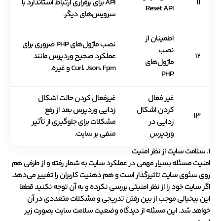
11
API برای برقراری ارتباط استاندارد با
Reset API
سرویس‌های دیگر.
اطمینان از
نصب ماژول‌های PHP ضروری برای
نصب
12
عملکرد صحیح وردپرس مانند
ماژول‌های
Curl، Json، Fpm و غیره.
PHP
غیر فعال
غیرفعال کردن حالت اشکال
کردن اشکال
زدایی وردپرس بعد از رفع
13
زدایی در
مشکلات برای جلوگیری از تأثیر
وردپرس
منفی بر سایت.
1. سلامت سایت از نظر امنیت
امنیت مسئله بسیار مهمی در عملکرد سایت به شمار رفته و از طرفی هم
روی سئوی سایت تاثیرگذار است و هم ذهنیت کاربران را تغییر می‌دهد.
اگر سایت خود را از نظر امنیتی بررسی نکرده و به آن توجه نکنید قطعا
این بیخیالی موجب از بین رفتن تدریجی و مشکلات متعددی در آن
خواهد شد. این مسئله از دیدگاه وضعیت سلامت سایت بصورت زیر