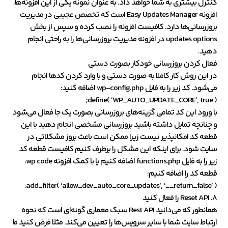
کنترل بیشتری به شما خواهد داد. به عنوان نمونه یکی از این افزونه‌ها،
افزونه Easy Updates Manager است که تخصص عجیبی در مدیریت
بروزرسانی‌ها دارد. کافیست افزونه را نصب کرده و سپس از بخش
updates options در افزونه مدیریت بروزرسانی‌ها را به راحتی انجام
دهید.
فعال کردن بروزرسانی خودکار بصورت دستی
در این روش کار کاملا به صورت دستی و با وارد کردن کدها انجام
می‌شود. کد زیر را به فایل wp-config.php اضافه کنید:
define( ‘WP_AUTO_UPDATE_CORE’, true );
با ورود این کد تمامی گزینه‌های بروزرسانی بصورت یک جا فعال می‌شود
و چنانچه تمایل داشته باشید بروزرسانی مشخصی انجام دهید با این
قطعه کد امکانپذیر نیست زیرا ممکن است باعث بروز مشکلاتی در
سایت شود. برای اینکه این مشکل را برطرف کنیم کافیست قطعه کد
زیر را به فایل functions.php اضافه کنیم یا با کمک افزونه wp code،
قطعه کد را اضافه کنیم:
add_filter( ‘allow_dev_auto_core_updates’, ‘__return_false’ );
8. Reset API را فعال کنید
همانطور که می‌دانید Rest API سبک معماری گونه‌ای است که نحوه
ارتباط سایت شما با سایر سرویس‌ها را تعیین می‌کند. مثلا فرض کنید ما