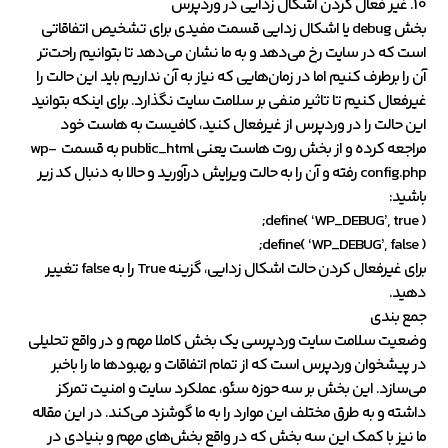
10. غیر فعال کردن اشکال زدایی در وردپرس
بخش debug یا اشکال زدایی قسمت مفیدی برای تشخیص اتفاقاتی
است که در سایت رخ می‌دهد و به ما نشان می‌دهد تا بتوانیم راحت‌تر
آن را برطرف کنیم اما در زمان‌هایی که نیاز به آن نداریم باید این حالت را
غیرفعال کنیم تا تاثیر منفی بر سلامت سایت نگذارد. برای اینکه بتوانید
این حالت را در وردپرس از غیرفعال کنید، کافیست به هاست خود
مراجعه کرده و از بخش روت هاست یعنی public_html به قسمت wp-
config.php رفته و آن را به حالت ویرایش درآورید و حالا به دنبال کد زیر
باشید:
define( ‘WP_DEBUG’, true );
define( ‘WP_DEBUG’, false );
برای غیرفعال کردن حالت اشکال زدایی، گزینه True را به false تغییر
دهید.
جمع بندی
وضعیت سلامت سایت وردپرسی یک بخش کاملا مهم و در واقع تحلیلی
در پیشخوان وردپرس است که از تمام اتفاقات و بهبودها ما را باخبر
می‌سازد. این بخش بر سه حوزه سئو، عملکرد سایت و امنیت تمرکز
داشته و به طرق مختلف این موارد را به ما گوشزد می‌کند. در این مقاله
ما نیز با کمک این سه بخش که در واقع بخش‌های مهم و بنیادی در