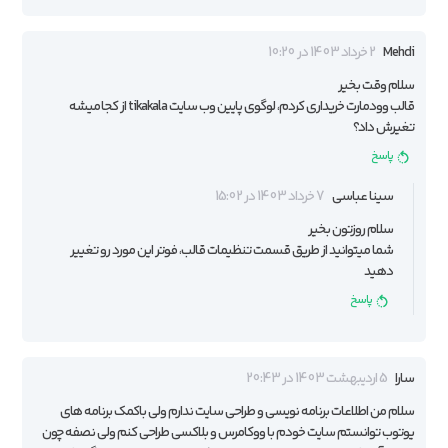
Mehdi
2 خرداد 1403 در 10:20
سلام وقت بخیر
قالب وودمارت خریداری کردم، لوگوی پایین وب سایت tikakala از کجا میشه
تغیرش داد؟
پاسخ
سینا عباسی
7 خرداد 1403 در 15:02
سلام روزتون بخیر
شما میتوانید از طریق قسمت تنظیمات قالب، فوتر این مورد رو تغییر
دهید
پاسخ
سارا
5 اردیبهشت 1403 در 20:43
سلام من اطلاعات برنامه نویسی و طراحی سایت ندارم ولی باکمک برنامه های
یوتوب توانستم سایت خودم با ووکامرس و بلاکسی طراحی کنم ولی نصفه چون