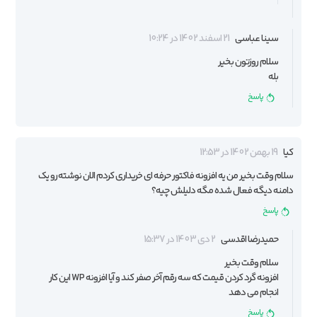
سینا عباسی
21 اسفند 1402 در 10:24
سلام روزتون بخیر
بله
پاسخ
کیا
19 بهمن 1402 در 12:53
سلام وقت بخیر من یه افزونه فاکتور حرفه ای خریداری کردم الان نوشته رو یک
دامنه دیگه فعال شده مگه دلیلش چیه؟
پاسخ
حمیدرضا اقدسی
2 دی 1403 در 15:37
سلام وقت بخیر
افزونه گرد کردن قیمت که سه رقم آخر صفر کند و آیا افزونه WP این کار
انجام می دهد
پاسخ