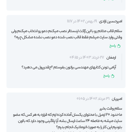
امیرحسین ازادی
19 بهمن 1402 در 11:17
سلام قالب متاتم رو با این ژاکت اینستالر نصب میکنم دمو رو انتخاب میکنم ولی
وقتی وارد سایت میشم فقط قالب نصب شده دمو نصب نشده مشکل چیه؟
پاسخ
ارمغان
27 خرداد 1403 در 04:15
آیامی تونن کتابهای مهندسی براتون بفرستم ؟چقدرپول می دهید؟
پاسخ
امیریان
31 مرداد 1402 در 01:05
سلام وقت بخیر.
ما حدود 20 ایمیل با محتوای یکسان آماده کرده ایم که قراره به هر کس که عضو
سایت میشه به فاصله 24 ساعت ارسال بشه. آیا پلاگینی وجود دارد که با اون
بتونیم این کار را به صورت اتوماتیک انجام بدیم؟