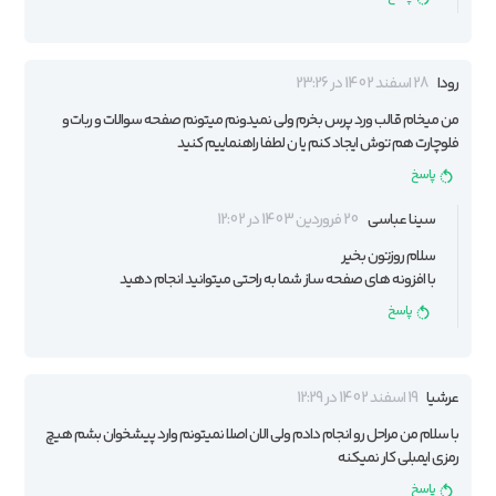
رودا
28 اسفند 1402 در 23:26
من میخام قالب ورد پرس بخرم ولی نمیدونم میتونم صفحه سوالات و ربات و
فلوچارت هم توش ایجاد کنم یا ن لطفا راهنماییم کنید
پاسخ
سینا عباسی
20 فروردین 1403 در 12:02
سلام روزتون بخیر
با افزونه های صفحه ساز شما به راحتی میتوانید انجام دهید
پاسخ
عرشیا
19 اسفند 1402 در 12:29
با سلام من مراحل رو انجام دادم ولی الان اصلا نمیتونم وارد پیشخوان بشم هیچ
رمزی ایمبلی کار نمیکنه
پاسخ