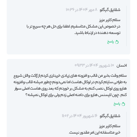
شقایق گیگلو
8 مهر 1404 در 10:36
سلام کاربر عزیز
در خصوص این مشکل متاسفیم. لطفا برای حل هر چه سریع تر با
توسعه دهنده در ارتباط باشید.
پاسخ
اخسان
10 شهریور 1404 در 09:33
سلام وقت بخیر من قالب و افزونه های زیادی خریداری کردم از ژاکت و الان شروع
به طراحی سایتم کردم در لوکال هاست اما نمی‌دونم چطور میشه قالب و افزونه
هارو روی لوکال نصب کنم به مشکل بر خوردم که بعد روی هاست اصلی سوار
کنم . چون لایسنس هارو برای دامنه اصلی زدم ولی برای لوکال نمیشه ؟
پاسخ
شقایق گیگلو
16 شهریور 1404 در 11:02
سلام کاربر عزیز
خیر متاسفانه این امر مقدور نیست.