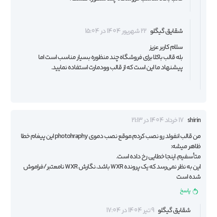
شقایق گیگلو
22 شهریور 1404 در 15:04
سلام کاربر عزیز
بله قالب باکلا برای فروشگاه چند منظوره بسیار مناسب است اما
پیشنهاد ما این است که از
قالب وودمارت
استفاده نمایید.
shirin
17 خرداد 1404 در 21:13
من قالب انفولد رو نصب کردم.موقع نصب دموی photohraphy این پیغام خطا
ظاهر میشه:
متأسفیم، اینجا خطایی رخ داده است.
این به نظر نمی‌رسد که یک پرونده WXR باشد، نگارش WXR نامعتبر/فراموش
شده است
پاسخ
شقایق گیگلو
9 تیر 1404 در 17:04