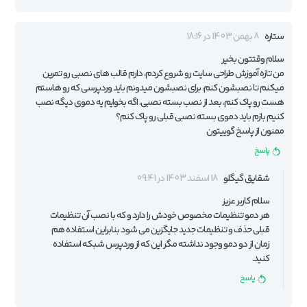
ستاره
8 بهمن 1403 در 18:16
سلام وقتتون بخیر
من تازه آموزش طراحی سایت رو شروع کردم، دارم قالب های نصبی رو تمرین
میکنم تا نصبشون کنم، برای نصبشون میدونم باید وردپرسی که رو هاستم
هست رو پاک کنم، بعد از نصب بسته نصبی، اگه بخوایم یه دموی دیگه نصب
کنیم بازم باید دموی بسته نصبی قبلی رو پاک کنم؟
ممنون از پاسخ گوییتون
پاسخ
شقایق گیگلو
18 اسفند 1403 در 09:41
سلام کاربر عزیز
هر دمو تنظیمات مخصوص خودش را دارد و که با نصب آن تنظیمات
قبلی حذف و تنظیمات جدید جایگزین می شود بنابراین استفاده هم
زمان از دو دمو وجود نداشته مگر این که از وردپرس شبکه استفاده
کنید.
پاسخ