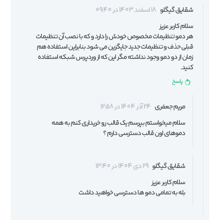
شقایق گیگلو
18 اسفند 1403 در 09:40
سلام کاربر عزیز
هر دمو تنظیمات مخصوص خودش را دارد و که با نصب آن تنظیمات
قبلی حذف و تنظیمات جدید جایگزین می شود بنابراین استفاده هم
زمان از دو دمو وجود نداشته مگر این که از وردپرس شبکه استفاده
کنید.
پاسخ
مریم جعفری
24 آذر 1404 در 12:58
سلام میخواستم بپرسم یک قالب رو خریداری کنم به همه
دموهای اون قالب دسترسی دارم ؟
شقایق گیگلو
29 دی 1404 در 13:40
سلام کاربر عزیز
بله به تمامی دمو ها دسترسی خواهید داشت