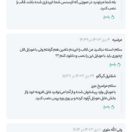
بله شما میتونید در صورتی که لایسنس شما خریداری شده باشد، قالب را
نصب کنید.
پاسخ
مرضیه
4 دی 1403 در 14:49
سلام خسته نباشید من قالب را خریدم دامین هم گرفتم ولی با موبایل الان
چجوری باید با موبایل این را نصب و دانلود کنم ؟؟
پاسخ
شقایق گیگلو
29 دی 1403 در 15:47
سلام مرضیخ عزیز
با موبایل وارد پیشخوان شده و از آنجا می‌توانید فایل افزونه خود را از
بخش فایل موبایل آپلود کرده و بر روی وردپرس نصب کنید.
پاسخ
ولی الله علوی
1 دی 1403 در 17:14