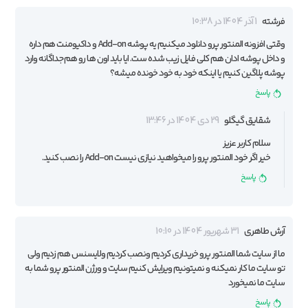
فرشته
1 آذر 1404 در 10:38
وقتی افزونه المنتور پرو دانلود میکنیم یه پوشه Add-on و داکیومنت هم داره
و داخل پوشه ادان هم کلی فایل زیب شده ست. ایا باید اون ها رو هم جداگانه وارد
پوشه پلاگین کنیم یا اینکه خود به خود خونده میشه؟
پاسخ
شقایق گیگلو
29 دی 1404 در 13:46
سلام کاربر عزیز
خیر اگر خود المنتور پرو را میخواهید نیازی نیست Add-on را نصب کنید.
پاسخ
آرش طاهری
31 شهریور 1404 در 10:10
ما از سایت شما المنتور پرو خریداری کردیم ونصب کردیم ولایسنس هم زدیم ولی
تو سایت ما کار نمیکنه و نمیتونیم ویرایش کنیم سایت و ورژن المنتور پرو شما به
سایت ما نمیخورد
پاسخ