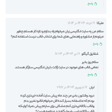
پاسخ
ملیکا
21 خرداد 1404 در 18:14
سلام. من یه سایت انگلیسی زبان میخوام راه بندازم و تازه کار هستم. چطور
میتونم از مشاوره و راهنمایی های شما برای انتخاب قالب درست استفاده کنم؟
پاسخ
شقایق گیگلو
9 تیر 1404 در 17:04
سلام روز بخیر
تمامی قالب های موجود در سایت ژاکت با زبان انگلیسی سازگار هستند.
پاسخ
لیان
17 شهریور 1404 در 09:17
درود وقتتون بخیر من چند ماه پیش سایت آماده خریداری کرده
بودم که متاسفانه بسیار کنده الان میخوام قالبو تغییر بدم
وقالب باکالاخریداری کنم مشکلی برای سایتم پیش نمیاد؟واینکه
قالب باکالا مناسب فروشگاه چند منظوره هست؟