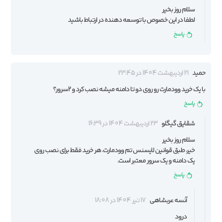
سلام روز بخیر
لطفا در این خصوص با توسعه دهنده در ارتباط باشید
پاسخ
حمید
21 اردیبهشت 1404 در 23:45
با یک خرید وودمارت رو روی دو تا دامنه میشه نصب کرد و 2سرور؟
پاسخ
شقایق گیگلو
23 اردیبهشت 1404 در 16:39
سلام روز بخیر
خیر، طبق قوانین لایسنس تم وودمارت، هر خرید فقط برای نصب روی
یک دامنه و یک سرور معتبر است.
پاسخ
آنسه عربشاهی
17 تیر 1404 در 18:08
درود