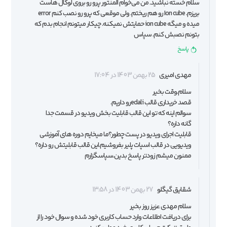
سلام خسته نباشید. من می‌خوام المنتور پرو رو بروی لوکال هاست
بریزم. Ion cube رو هم ریختم. ولی موقعی که پرو رو نصب کنم error
میده و میگه ion cube حمایتش نمیکنه. چیکار میتونم انجام بدم که
بتونم نصبش کنم. سپاس
پاسخ
مهدی امیری
25 بهمن 1403 در 17:04
سلام.وقت بخیر
قصد خریداری قالب edaliرو داریم.
سوالم اینه که تو این قالب قابلیت بخش ویدیو در قسمت جدا
گانه داره؟
قابلیت اجرای ویدیو در پست چطور؟ما میخایم دوره های آموزشی
ویدیویی در قالب اسپات پلیر بفروشیم.این قالب قابلیتش رو داره؟
ممنون میشم زودتر پاسخ بدین.سپاسگزارم
شقایق گیگلو
27 بهمن 1403 در 13:58
سلام مهدی عزیز روز بخیر
برای دریافت اطلاعات وارد حساب کاربری خود شده و سوال خود را از