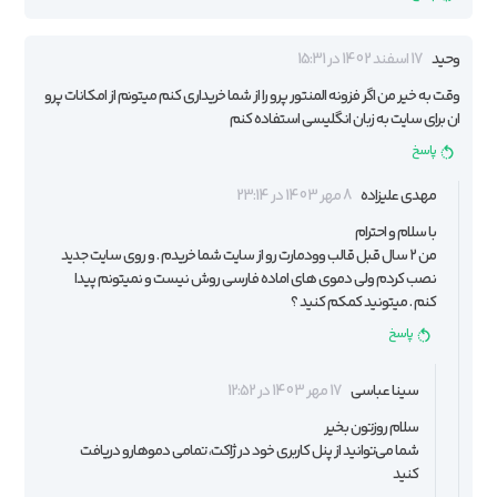
وحید
17 اسفند 1402 در 15:31
وقت به خیر من اگر فزونه المنتور پرو را از شما خریداری کنم میتونم از امکانات پرو
ان برای سایت به زبان انگلیسی استفاده کنم
پاسخ
مهدی علیزاده
8 مهر 1403 در 23:14
با سلام و احترام
من ۲ سال قبل قالب وودمارت رو از سایت شما خریدم . و روی سایت جدید
نصب کردم ولی دموی های اماده فارسی روش نیست و نمیتونم پیدا
کنم . میتونید کمکم کنید ؟
پاسخ
سینا عباسی
17 مهر 1403 در 12:52
سلام روزتون بخیر
شما ‌می‌توانید از پنل کاربری خود در ژاکت، تمامی دموهارو دریافت
کنید