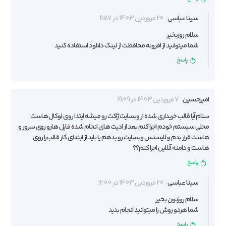
سینا عباسی
20 فروردین 1403 در 11:57
سلام روزبخیر
شما میتوانید از
افزونه محافظت از لینک دانلود
استفاده کنید
پاسخ
امیرحسین
7 فروردین 1403 در 19:09
سلام آیا قالب خریداری شده از وبسایت ژاکت رو میشه ایتدا روی لوکال هاست
محلی سیستم خودم اجرا کنم بعد از ادیت های انجام شده فایل هارو روی سرور و
هاست قرار بدم و لایسنس وبسایت رو بدهم یا باید از ابتدای کار قالب را روی
هاست و دامنه آنلاین اجرا کنم؟؟
پاسخ
سینا عباسی
20 فروردین 1403 در 12:00
سلام روزتون بخیر
شما هردو روش را میتوانید انجام بدید
پاسخ