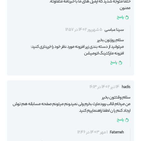
حتما متوجه شدید که ایمیل های ما با خبرنامه متفاوته.
ممنون
پاسخ
سینا عباسی
5 شهریور 1402 در 12:57
سلام روزتون بخیر
میتوانید از دسته بندی زیر افزونه مورد نظر خود را خریداری کنید:
افزونه مارکتینگ اتومیشن
پاسخ
hadis
14 تیر 1402 در 16:13
سلام وقتتون بخیر
من میخام قالب وودمارت بخرم ولی نمیدونم میتونم صفحه مسابقه هم توش
ایجاد کنم یا ن لطفا راهنماییم کنید
پاسخ
Fatemeh
1 مهر 1403 در 12:46