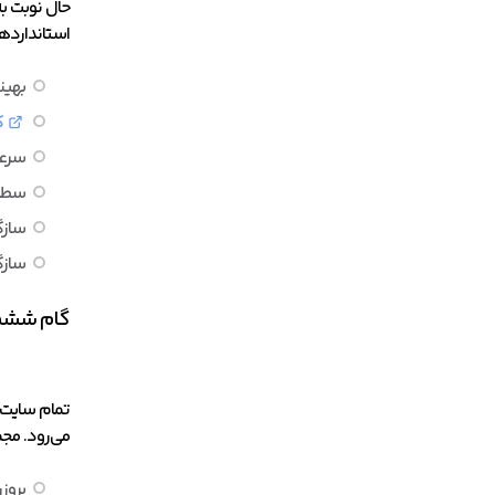
حال نوبت به
استانداردها
بهین
ک
سرعت
سطو
سازگ
سازگ
گام ششم:
تمام سایت‌ه
می‌رود. مجم
بروز