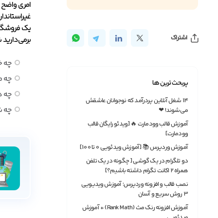
امری واضح و
غیراستاندا
یک فروشگاه
اشتراک
برمی‌دارید 
چه خ
چه م
پربحث ترین ها
چه د
۱۴ شغل آنلاین پردرآمد که نوجوانان عاشقش
چه ش
می‌شوند! ❤
آموزش قالب وودمارت 🔥 [ویدئو رایگان قالب
وودمارت]
آموزش وردپرس 📚 [آموزش ویدئویی 0 تا 100]
دو تلگرام در یک گوشی [ چگونه در یک تلفن
همراه ۲ اکانت تگرام داشته باشیم؟]
نصب قالب و افزونه وردپرس؛ آموزش ویدیویی
3 روش سریع و آسان
آموزش افزونه رنک مث (Rank Math) + آموزش
ویدئویی