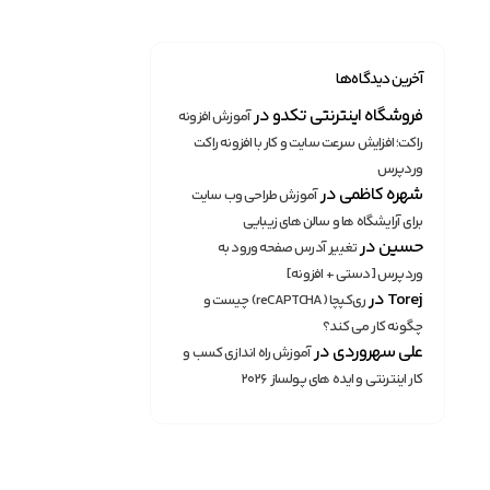
آخرین دیدگاه‌ها
فروشگاه اینترنتی تکدو
در
آموزش افزونه
راکت؛ افزایش سرعت سایت و کار با افزونه راکت
وردپرس
شهره کاظمی
در
آموزش طراحی وب سایت
برای آرایشگاه ها و سالن های زیبایی
حسین
در
تغییر آدرس صفحه ورود به
وردپرس [دستی + افزونه]
Torej
در
ری‌کپچا (reCAPTCHA) چیست و
چگونه کار می کند؟
علی سهروردی
در
آموزش راه اندازی کسب و
کار اینترنتی و ایده های پولساز ۲۰۲۶