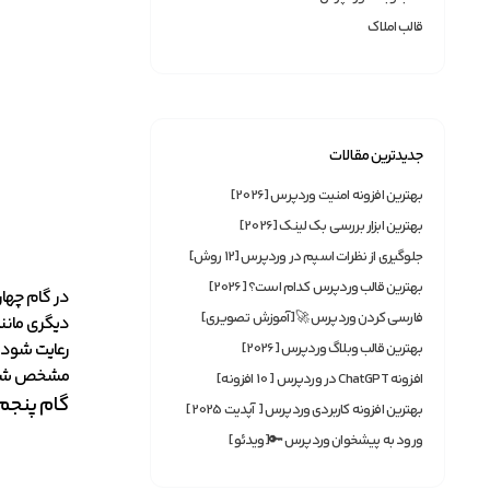
قالب املاک
جدیدترین مقالات
بهترین افزونه امنیت وردپرس [2026]
بهترین ابزار بررسی بک لینک [2026]
جلوگیری از نظرات اسپم در وردپرس [12 روش]
بهترین قالب وردپرس کدام است؟ [2026]
در گام چهار
فارسی کردن وردپرس 🚀[آموزش تصویری]
دیگری مانن
رعایت شود، 
بهترین قالب وبلاگ وردپرس [2026]
مشخص شده و
افزونه ChatGPT در وردپرس [ 10 افزونه]
گام پنجم:
بهترین افزونه‌ کاربردی وردپرس [ آپدیت 2025]
ورود به پیشخوان وردپرس 🔑[ویدئو]