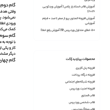
گام دوم: 
آموزش قالب استادیار پلاس [آموزش ویدئویی
وقتی هدف ش
2026]
نمی‌شود، پس
آموزش افزونه المنتور پرو از صفر تا صد + فیلم
ورودی اطلاع
آموزشی
کمک می‌کند
50 خطای متداول وردپرس 🛠[آموزش رفع خطا]
گام سوم: 
با توجه به 
کار و یکی ا
دیگر مشخص 
محصولات پربازدید ژاکت
گام چهار
افزونه پنل کاربری
افزونه درگاه پرداخت
افزونه شبکه‌های اجتماعی
افزونه امنیت وردپرس
قالب المنتور
قالب شخصی وردپرس
قالب وبلاگ وردپرس