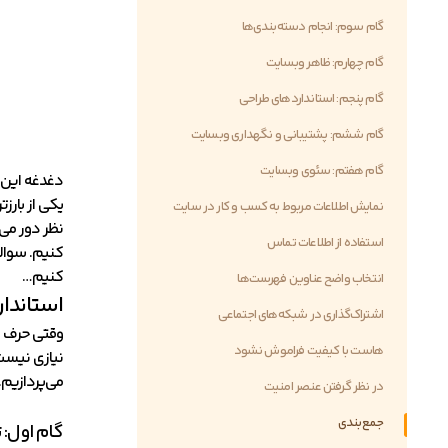
گام سوم: انجام دسته‌بندی‌ها
گام چهارم: ظاهر وبسایت
گام پنجم: استاندارد‌های طراحی
گام ششم: پشتیبانی و نگهداری وبسایت
گام هفتم: سئوی وبسایت
دغدغه این ر
یکی از بار
نمایش اطلاعات مربوط به کسب و کار در سایت
نظر دور می‌
استفاده از اطلاعات تماس
کنیم. سوال
کنیم…
انتخاب واضح عناوین فهرست‌ها
استاندا
اشتراک‌گذاری در شبکه‌های اجتماعی
وقتی حرف از
هاست با کیفیت فراموش نشود
نیازی نیست 
می‌پردازیم.
در نظر گرفتن عنصر امنیت
جمع‌بندی
گام اول: