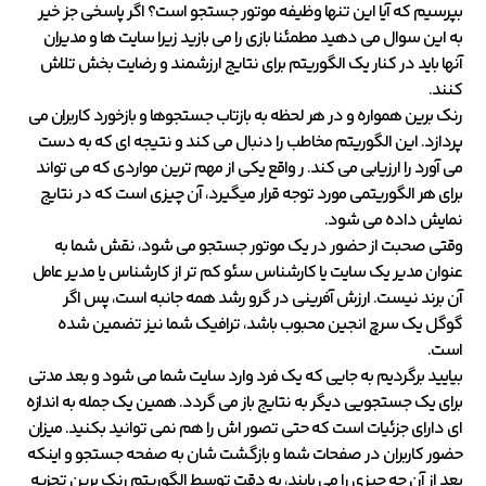
بپرسیم که آیا این تنها وظیفه موتور جستجو است؟ اگر پاسخی جز خیر
به این سوال می دهید مطمئنا بازی را می بازید زیرا سایت ها و مدیران
آنها باید در کنار یک الگوریتم برای نتایج ارزشمند و رضایت بخش تلاش
کنند.
رنک برین همواره و در هر لحظه به بازتاب جستجوها و بازخورد کاربران می
پردازد. این الگوریتم مخاطب را دنبال می کند و نتیجه ای که به دست
می آورد را ارزیابی می کند. ر واقع یکی از مهم ترین مواردی که می تواند
برای هر الگوریتمی مورد توجه قرار میگیرد، آن چیزی است که در نتایج
نمایش داده می شود.
وقتی صحبت از حضور در یک موتور جستجو می شود، نقش شما به
عنوان مدیر یک سایت یا کارشناس سئو کم تر از کارشناس یا مدیر عامل
آن برند نیست. ارزش آفرینی در گرو رشد همه جانبه است، پس اگر
گوگل یک سرچ انجین محبوب باشد، ترافیک شما نیز تضمین شده
است.
بیایید برگردیم به جایی که یک فرد وارد سایت شما می شود و بعد مدتی
برای یک جستجویی دیگر به نتایج باز می گردد. همین یک جمله به اندازه
ای دارای جزئیات است که حتی تصور اش را هم نمی توانید بکنید. میزان
حضور کاربران در صفحات شما و بازگشت شان به صفحه جستجو و اینکه
بعد از آن چه چیزی را می یابند، به دقت توسط الگوریتم رنک برین تجزیه