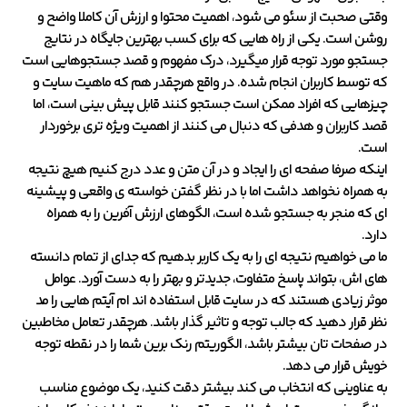
وقتی صحبت از سئو می شود، اهمیت محتوا و ارزش آن کاملا واضح و
روشن است. یکی از راه هایی که برای کسب بهترین جایگاه در نتایج
جستجو مورد توجه قرار میگیرد، درک مفهوم و قصد جستجوهایی است
که توسط کاربران انجام شده. در واقع هرچقدر هم که ماهیت سایت و
چیزهایی که افراد ممکن است جستجو کنند قابل پیش بینی است، اما
قصد کاربران و هدفی که دنبال می کنند از اهمیت ویژه تری برخوردار
است.
اینکه صرفا صفحه ای را ایجاد و در آن متن و عدد درج کنیم هیچ نتیجه
به همراه نخواهد داشت اما با در نظر گفتن خواسته ی واقعی و پیشینه
ای که منجر به جستجو شده است، الگوهای ارزش آفرین را به همراه
دارد.
ما می خواهیم نتیجه ای را به یک کاربر بدهیم که جدای از تمام دانسته
های اش، بتواند پاسخ متفاوت، جدیدتر و بهتر را به دست آورد. عوامل
موثر زیادی هستند که در سایت قابل استفاده اند ام آیتم هایی را مد
نظر قرار دهید که جالب توجه و تاثیر گذار باشد. هرچقدر تعامل مخاطبین
در صفحات تان بیشتر باشد، الگوریتم رنک برین شما را در نقطه توجه
خویش قرار می دهد.
به عناوینی که انتخاب می کند بیشتر دقت کنید، یک موضوع مناسب