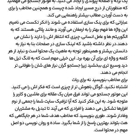
یک برگه یا صفحه پیوندی را ایجاد می کنید، به موتور جستجو می فهمانید
که منظورتان از درج مسیر ایجاد شده چیست و همچنین مخاطب را برای
به دست آوردن مطالب بیشتر راهنمایی می کند.
عباراتی که برای ینک سازی استفاده می شوند را انکر تکست می نامیم.
این واژه ها فهم بهتر را به ارمغان می آورند و مانند پلاکی هستند که به
الگوریتم ها و عامل انسانی، چیزی که انتظار اش را دارند را نشان می
دهند.در نظر داشته باشید که لینک سازی در صفحات بنا به نیاز به
دانستن بیشتر و همینطور توجه به ماهیت یک محتوا است و نباید از هر
کلمه و واژه ای برای آن بهره برد. این خیلی مهم است که به لانگ تیل ها
دید وسیع تری ببخشید زیرا جستجو گران نیاز های شان را طولانی تر
انجام می دهند.
برای مخاطب بنویسید نه برای ربات
اشتباه نکنید، گوگل باهوش تر از چیزی است که فکر اش را می کنید.
این موتور جستجو می تواند فرق میان یک مقاله برای ماشین و کاربر را
متوجه شود. به این فکر کنید که آیا ترافیک سایت شما را جمعی از نرم
افزارها تشکیل می دهند یا افرادی که می آیند تا تبدیل به مشتریان
وفادار شوند. طوری بنویسید که مخاطب هدف شما در هر جایگاهی که
هت بتواند بهترین پاسخ را از شما بگیرد. ساده و روان نویسی دو اصل
مهم در محتوا است.