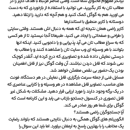
بیانگر مفهوم محتوای شما است. وقتی عناصر مرتبط با هدف کاربر را در
مطالب تان به کار بگیرید، می توانید با استفاده از بازخوردی که به دست
می اورید هم به گوگل کمک کنید و هم آنچه که دارید را ارتقا دهید.
دوستانه با کاربر، منطبق با استاندارها
کاربر راضی همان نتیجه ای که همه به دنبال اش هستند. وقتی سایتی
را طراحی و صفحاتی را ایجاد می کنید، طبیعاتا آنجا نیستید تا از هر کسی
که به سراغ مطالب تان می آید پذیرایی و یا دلجویی کنید. اینکه انها
بتوانند با هر وسیله ای وب سایت تان را مشاهده کنند و یا مطالب به
درستی نمایش داده شده و تصاویری که درج کرده اید، آنقدر کوچک
نمی شوند که قابل دیدن نباشند، آن وقت گوگل نیز از قابل اطمینان
بودن یک حضور بی نقص مطمئن خواهد شد.
مسایل فنی از جمله سرعت بارگزاری، قابل نمایش در هر دستگاه، فونت
های مناسب، تصاویر قابل مشاهده در هر وسیله و یا کارایی عناصری که
در یک برگه وجود دارند را مورد ارزابی قرار دهید. مشکلات به شکل غیر
قابل تصوری در کنسول جستجو بازتاب می یابد و این کارنامه است که
گوگل برای شما هر روز صادر می کند.
آیا جستجوگران راضی هستند؟
الگوریتم های گوگل همگی به دنبال نتایجی هستند که بتواند رضایت
یک مخاطب را با بهترین پاسخ به ارمغان بیاورد. اما باید این سوال را