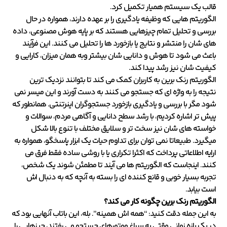
قالب یک سیستم همیار تکمیل کرد.
الگوریتم هایی که وظیفه یادگیری را بر عهده دارند، همواره در حال
بررسی و تحلیل تمام چیزهایی هستند که بر پایه هوش مصنوعی، داده
های شان را منتشر و نتایج یا بازخورد ها را تحلیل می کنند. این فرآیند
باعث می شود تا هوش و دانایی شان بیشتر وبه همان میزان، کارایی و
کیفیت شان نیز رشد پیدا کند.
الگوریتم رنک برین به کاربران کمک می کند تا بتوانند نزدیک ترین
نتیجه را به واژه ای که جستجو می کنند به دست آورند و این میسر نمی
شود مگر با بررسی و یادگیری بازخورد جستجوگران اینرتنتی. همانطور که
پیش تر اشاره کردیم، با رشد سطح دانایی و آگاهی مردم، سوالات و
خواسته های شان نیز سخت تر و سلایق مختلف با تنوع بالا شکل
میگیرد. طبیعاتا نمی توان برای تداوم حیات یک ابزار پاسخگو، همواره به
ارایه اطلاعاتی پرداخت که اکثرا تکراری یا با روشی ساده فقط فرق می
کنند. اینجاست که الگوریتم ها می آیند تا مطمئن شوند یک شخص،
تجربه بسیار خوبی و قانع کننده ای را بسته به آنچه که به دنبال اش
است بیابد.
الگوریتم رنک برین
چگونه کار می کند؟
به این جمله دقت کنید: “همه اش همینه”. بله، این باتاب آنهایی بود که
در یک بازه زمانی وقتی به سراغ موتورهای جستجو می رفتند، چیزهایی را