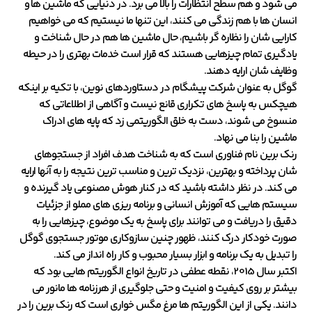
می شود و هم سطح انتظارات را بالا می برد. در دنیایی که ماشین ها و
انسان ها با هم زندگی می کنند، این تنها ما نیستیم که می خواهیم
کارایی شان را نظاره گر باشیم، حال ماشین ها هم در حال شناخت و
یادگیری تمام چیزهایی هستند که قرار است خدمات بهتری را در حیطه
وظایف شان ارایه دهند.
گوگل به عنوان شرکت پیشگام در دستاوردهای نوین، با تکیه بر اینکه
هیچکس به پاسخ های تکراری قانع نیست و آگاهی از اطلاعاتی که
منسوخ می شوند، دست به خلق الگوریتمی زد که پایه های ادراک
ماشین را بنا می نهاد.
رنک برین نام فناوری است که به شناخت هدف افراد از جستجوهای
شان پرداخته و بهترین، نزدیک ترین و مناسب ترین نتیجه را به آنها ارایه
می کند. در نظر داشته باشید که در کنار هوش مصنوعی یاد گیرنده و
سیستم هایی که آموزش انسانی و برنامه ریزی های مملو از جزئیات
دقیق را دریافت و می توانند برای پاسخ به یک موضوع، چیزهایی را به
صورت خودکار درک کنند، ظهور چنین سازوکاری موتور جستجوی گوگل
را تبدیل به یک برنامه و ابزار بسیار محبوب و کار راه انداز می کند.
اکتبر سال 2015، نقطه عطفی در تاریخ انواع الگوریتم هایی بود که
بیشتر بر روی کیفیت و امنیت و حتی جلوگیری از هرزنامه ها مانور می
دانند. یکی از این الگوریتم ها مرغ مگس خواری است که رنک برین را در