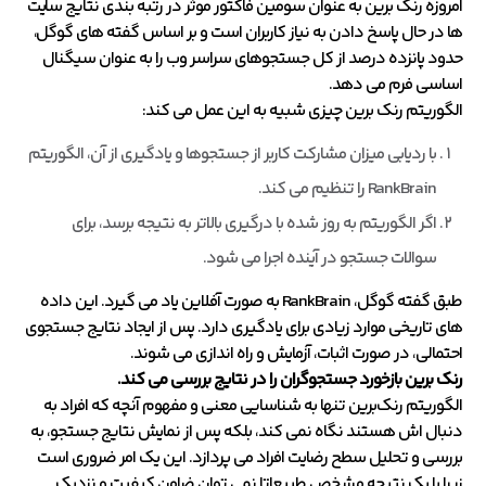
امروزه رنک برین به عنوان سومین فاکتور موثر در رتبه بندی نتایج سایت
ها در حال پاسخ دادن به نیاز کاربران است و بر اساس گفته های گوگل،
حدود پانزده درصد از کل جستجوهای سراسر وب را به عنوان سیگنال
اساسی فرم می دهد.
الگوریتم رنک برین چیزی شبیه به این عمل می کند:
با ردیابی میزان مشارکت کاربر از جستجوها و یادگیری از آن، الگوریتم
RankBrain را تنظیم می کند.
اگر الگوریتم به روز شده با درگیری بالاتر به نتیجه برسد، برای
سوالات جستجو در آینده اجرا می شود.
طبق گفته گوگل، RankBrain به صورت آفلاین یاد می گیرد. این داده
های تاریخی موارد زیادی برای یادگیری دارد. پس از ایجاد نتایج جستجوی
احتمالی، در صورت اثبات، آزمایش و راه اندازی می شوند.
رنک برین بازخورد جستجوگران را در نتایج بررسی می کند
.
الگوریتم رنک‌برین تنها به شناسایی معنی و مفهوم آنچه که افراد به
دنبال اش هستند نگاه نمی کند، بلکه پس از نمایش نتایج جستجو، به
بررسی و تحلیل سطح رضایت افراد می پردازد. این یک امر ضروری است
زیرا با یک نتیجه مشخص طبیعاتا نمی توان ضامن کیفیت و نزدیک