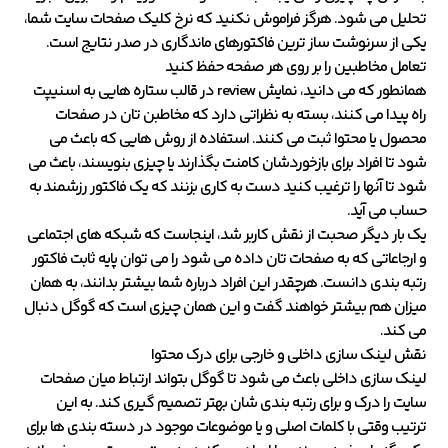
تحلیل می شود. هرگز فراموش نکنید که نرخ کلیک صفحات سایت شما،
یکی از سرنوشت ساز ترین فاکتورهای ماندگاری در صدر نتایج است.
تعامل مخاطبین را بر روی هر صفحه حفظ کنید
همانطور که می دانید، نمایش review در قالب ستاره هایی به اسنیپت
راه پیدا می کنند، بسته به نظراتی دارد که مخاطبن تان در صفحات
محصول یا محتوا ثبت می کنند. استفاده از روش هایی که باعث می
شود تا افراد برای بازخوردشان کامنت بگذارند یا چیزی بنویسند، باعث می
شود تا آنها را ترغیب کنید دست به کاری بزنند که یک فاکتور رزشمند به
حساب می آید.
یک بار دیگر صحبت از نقش کاربر شد، اینجاست که شبکه های اجتماعی
و ارجاعاتی که به صفحات تان داده می شود را می توان پایه ثابت فاکتور
رتبه بندی دانست. هرچقدر این افراد درباره شما بیشتر بدانند، به همان
میزان هم بیشتر خواهند گفت و این همان چیزی است که گوگل دنبال
می کند.
نقش لینک سازی داخلی و خارجی برای درک محتوا
لینک سازی داخلی باعث می شود تا گوگل بتواند ارتباط میان صفحات
سایت را درک و برای رتبه بندی شان بهتر تصمیم گیری کند. به این
ترتیب وقتی با کلمات اصلی و یا موضوعات موجود در دسته بندی ها برای