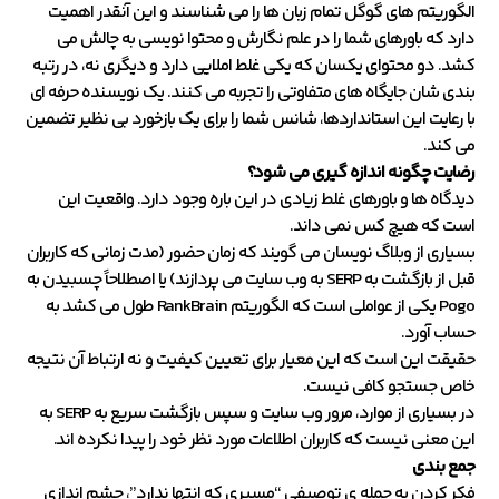
الگوریتم های گوگل تمام زبان ها را می شناسند و این آنقدر اهمیت
دارد که باورهای شما را در علم نگارش و محتوا نویسی به چالش می
کشد. دو محتوای یکسان که یکی غلط املایی دارد و دیگری نه، در رتبه
بندی شان جایگاه های متفاوتی را تجربه می کنند. یک نویسنده حرفه ای
با رعایت این استانداردها، شانس شما را برای یک بازخورد بی نظیر تضمین
می کند.
رضایت چگونه اندازه گیری می شود؟
دیدگاه ها و باورهای غلط زیادی در این باره وجود دارد. واقعیت این
است که هیچ کس نمی داند.
بسیاری از وبلاگ نویسان می گویند که زمان حضور (مدت زمانی که کاربران
قبل از بازگشت به SERP به وب سایت می پردازند) یا اصطلاحاً چسبیدن به
Pogo یکی از عواملی است که الگوریتم RankBrain طول می کشد به
حساب آورد.
حقیقت این است که این معیار برای تعیین کیفیت و نه ارتباط آن نتیجه
خاص جستجو کافی نیست.
در بسیاری از موارد، مرور وب سایت و سپس بازگشت سریع به SERP به
این معنی نیست که کاربران اطلاعات مورد نظر خود را پیدا نکرده اند.
جمع بندی
فکر کردن به جمله ی توصیفیِ “مسیری که انتها ندارد”، چشم اندازی