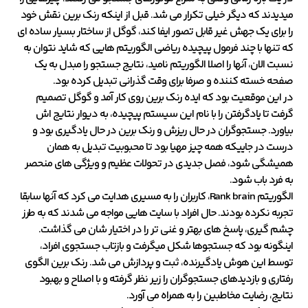
میدیدند که دیگر خیلی تکرار می شد. قبل از اینکه رنک برین نقش خود
را برای یک جهش غیر قابل تصور ایفا کند، گوگل از ساختار بسیار ساده ای
که تنها با چند فرمول پیچیده ریاضی الگوریتم هایی که شاید نتوان به
نسبت الان، آنها را اصلا الگوریتم نامید، نتایج جستجو را مبدل به یک
صفحه خسته کننده و صرفا برای وقت گذرانی تبدیل کرده بود.
در این موقعیت بود که ایده رنک برین روی کار آمد و گوگل تصمیم
گرفت تا یادگرفتن را با نام این سیستم پیچیده، به دیوار نتایج اش
بیاورد. جستجوگران در حال ریزش و رنک برین در حال یادگیری بود و
درست در جاییکه همه چیز مهیا بود تا محبوبیت تبدیل به همان
همیشگی شود، فصل جدیدی در تحولات عظیم و ویژگی های منحصر
به فرد باب شود.
الگوریتم Rank brain، کاربران را به مسیری هدایت می کرد که آنها سابقا
تجربه نکرده بودند. حال افراد با سایت هایی مواجه می شدند که به طرز
چشم گیری، پاسخ های بهتر و غنی تر را در اختیار شان می گذاشت.
اینگونه بود که جستجوها شکل میگرفت و بازتاب جستجوی افراد،
توسط این هوش یادگیرنده، ثبت و پردازش می شد. رنک برین الگوی
رفتاری و بازدیدهای جستجوگران را زیر نظر گرفته و با اصلاح و بهبود
نتایج، رضایت مخاطبین را به همراه می آورد.