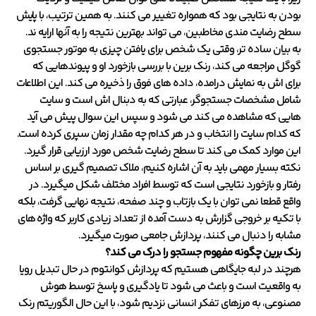
بودن به نتایجی بود که همواره تغییر می کنند. به همین ترتیب، با پایش
سطح رضایت مندی مخاطبین، می تواند بهترین نتیجه را به آنها ارایه ند.
به بیان ساده تر، وقتی یک شخص برای یافتن چیزی به موتور جستجوی
گوگل مراجعه می کند، رنک برین با بررسی بازخورد او و پیوندهایی که
برای اش به نمایش درامده، داده های فوق را ذخیره می کند. این اطلاعات
شامل مشخصات جستجوگر، عبارتی که به دبنال اش است و سایت
هایی که مشاهده می کند می شود و سپس این سوال پیش می آید
که کدام سایت را انتخاب و در هر کدام چه مقدار زمان سپری کرده است.
این موارد کمک می کند تا سطح رضایت شخص مورد ارزیابی قرار گیرد.
نکته بسیار مهمی باید به آن اشاره کنیم، ملاک تصمیم گیری بر اساس
رفتار و بازخورد نتایجی است که توسط افراد مختلف شکل میگیرد. در
واقع قطعا نمی توان با یک بازتاب و چند صفحه، نتیجه نهایی گرفت، بلکه
با تکیه بر خروجی گزارش به دست آمده از تعداد زیادی کاربر که واژه های
مشابه را دنبال می کنند، پردازش جامعی صورت میگیرد.
رنک برین چگونه مفهوم جستجو را درک می کند؟
هرچند در لبه جایگاهی هستیم که پردازش کوانتوم در حال تبدیل رویا
به واقعیت است و باعث می شود تا یادگیری و پاسخ توسط هوش
مصنوعی، به مرزهای تفکر انسانی نزدیم شود، با این حال الگوریتم رنک