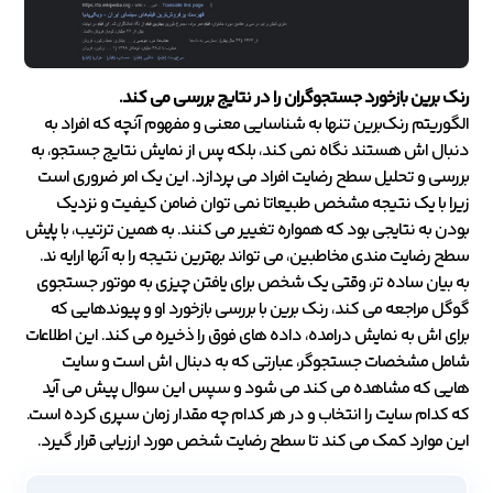
رنک برین بازخورد جستجوگران را در نتایج بررسی می کند
.
الگوریتم رنک‌برین تنها به شناسایی معنی و مفهوم آنچه که افراد به
دنبال اش هستند نگاه نمی کند، بلکه پس از نمایش نتایج جستجو، به
بررسی و تحلیل سطح رضایت افراد می پردازد. این یک امر ضروری است
زیرا با یک نتیجه مشخص طبیعاتا نمی توان ضامن کیفیت و نزدیک
بودن به نتایجی بود که همواره تغییر می کنند. به همین ترتیب، با پایش
سطح رضایت مندی مخاطبین، می تواند بهترین نتیجه را به آنها ارایه ند.
به بیان ساده تر، وقتی یک شخص برای یافتن چیزی به موتور جستجوی
گوگل مراجعه می کند، رنک برین با بررسی بازخورد او و پیوندهایی که
برای اش به نمایش درامده، داده های فوق را ذخیره می کند. این اطلاعات
شامل مشخصات جستجوگر، عبارتی که به دبنال اش است و سایت
هایی که مشاهده می کند می شود و سپس این سوال پیش می آید
که کدام سایت را انتخاب و در هر کدام چه مقدار زمان سپری کرده است.
این موارد کمک می کند تا سطح رضایت شخص مورد ارزیابی قرار گیرد.