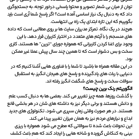
توان از میان بی شمار تصویر و محتوا پاسخی درخور توجه، به جستجوگری
داد که به دنبال یک نیاز اساسی آمده است؟ اگر پاسخ شما آری است باید
بگوییم که این تازه ابتدای یک راه بی انتهاست.
هرچند در یک نگاه، تمرکز مدیران سایت ها بر روی مطالبی است که داده
های منسجم را با آیتم های متعدد در اختیار کاربران قرار دهد، با این
وجود برای اغنا کردن کاربرانی که همواره جویای “ترین” ها هستند، کاری
سخت و بس دشوار است که تا همین چند سال پیش عملا غیر ممکن
بود.
در این مقاله همراه ما باشید تا شما را با فناوری هایی آشنا کنیم که در
دنیایی با ربات های یادگیرنده و پاسخ های هیجان انگیز، به استقبال
سوالات سخت و پاسخ های شگفت انگیز رفته اند.
الگوریتم رنک برین چیست؟
با گذشت روزها، همه چیز تغییر می کند. بعضی ها به دنبال کسب علم
و دانش هستند و برخی دیگر نیز به داشته های شان در هر بخشی قانع
هستند. در هر صورت وقتی زمان سپری می شود، تکنولوژی های جدید
ابداع و نیازهای مردم نیز به همان میزان تغییر پیدا می کند.
این تحولات باعث شده تا سوالاتی که مطرح می شود همواره با ریزی
بینی به کنکاش گرویده و شاخه هایی را ایجاد کند که هم باعث کشف