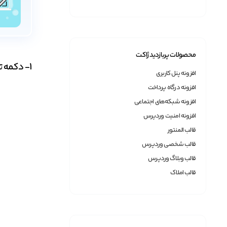
محصولات پربازدید ژاکت
1- دکمه تماس با ما با افزونه All in One Support Button
افزونه پنل کاربری
افزونه درگاه پرداخت
افزونه شبکه‌های اجتماعی
افزونه امنیت وردپرس
قالب المنتور
قالب شخصی وردپرس
قالب وبلاگ وردپرس
قالب املاک