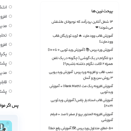
انتش
پربحث ترین ها
افزو
۱۴ شغل آنلاین پردرآمد که نوجوانان عاشقش
مدیر
می‌شوند! ❤
تحلی
آموزش قالب وودمارت 🔥 [ویدئو رایگان قالب
وودمارت]
افزو
آموزش وردپرس 📚 [آموزش ویدئویی 0 تا 100]
یکپار
دو تلگرام در یک گوشی [ چگونه در یک تلفن
پشتی
همراه ۲ اکانت تگرام داشته باشیم؟]
نصب قالب و افزونه وردپرس؛ آموزش ویدیویی
مدیر
3 روش سریع و آسان
قابل
آموزش افزونه رنک مث (Rank Math) + آموزش
پشتی
ویدئویی
آموزش قالب استادیار پلاس [آموزش ویدئویی
پس اگر مواف
2026]
آموزش افزونه المنتور پرو از صفر تا صد + فیلم
آموزشی
50 خطای متداول وردپرس 🛠[آموزش رفع خطا]