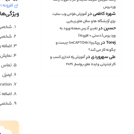
افزونه All in One Support Button
وردپرس
ویژگی‌های افزونه Button
شهره کاظمی
در
آموزش طراحی وب سایت
برای آرایشگاه ها و سالن های زیبایی
شخصی 
حسین
در
تغییر آدرس صفحه ورود به
وردپرس [دستی + افزونه]
شخصی 
Torej
در
ری‌کپچا (reCAPTCHA) چیست و
اضافه 
چگونه کار می کند؟
نمایش پ
علی سهروردی
در
آموزش راه اندازی کسب و
کار اینترنتی و ایده های پولساز ۲۰۲۶
تماس ه
ایمیل
ration
اضافه 
شخصی س