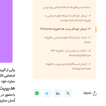
دسته بندی افزونه شبکه اجتماعی وردپرس
2- ارسال خودکار به شبکه های اجتماعی با
افزونه Social Auto Poster
3- ارسال خودکار پست ها با افزونه FS Poster
4- لینک ساز شبکه های اجتماعی با افزونه
zilink
5- دکمه چت واتس آپ با افزونه WP
WhatsApp Button
6- اتصال اینستاگرام به وردپرس با افزونه
Instagram feed
یکی از گزین
اجتماعی اکا
سایت خود مت
مدیریت 
اشتراک
با حضور در 
آسان سازید