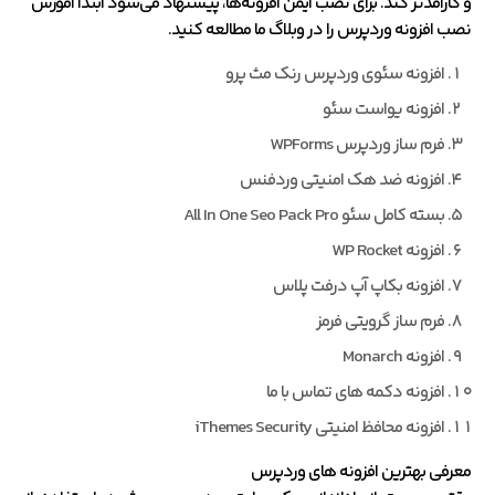
و کارآمدتر کند. برای نصب ایمن افزونه‌ها، پیشنهاد می‌شود ابتدا آموزش
نصب افزونه وردپرس را در وبلاگ ما مطالعه کنید.
افزونه سئوی وردپرس رنک مث پرو
افزونه یواست سئو
فرم ساز وردپرس WPForms
افزونه ضد هک امنیتی وردفنس
بسته کامل سئو All In One Seo Pack Pro
افزونه WP Rocket
افزونه بکاپ آپ درفت پلاس
فرم ساز گرویتی فرمز
افزونه Monarch
افزونه دکمه های تماس با ما
افزونه محافظ امنیتی iThemes Security
معرفی بهترین افزونه های وردپرس