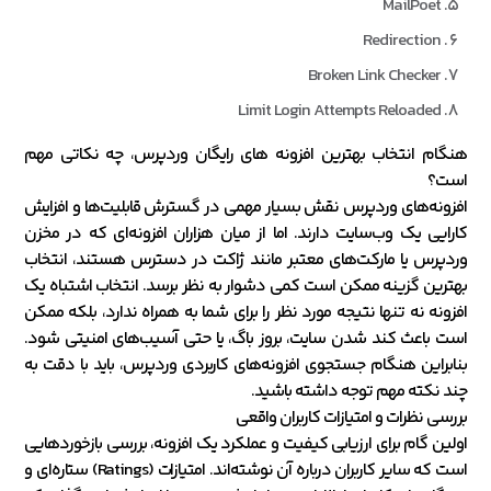
MailPoet
Redirection
Broken Link Checker
Limit Login Attempts Reloaded
هنگام انتخاب بهترین افزونه های رایگان وردپرس، چه نکاتی مهم
است؟
افزونه‌های وردپرس نقش بسیار مهمی در گسترش قابلیت‌ها و افزایش
کارایی یک وب‌سایت دارند. اما از میان هزاران افزونه‌ای که در مخزن
وردپرس یا مارکت‌های معتبر مانند ژاکت در دسترس هستند، انتخاب
بهترین گزینه ممکن است کمی دشوار به نظر برسد. انتخاب اشتباه یک
افزونه نه تنها نتیجه مورد نظر را برای شما به همراه ندارد، بلکه ممکن
است باعث کند شدن سایت، بروز باگ، یا حتی آسیب‌های امنیتی شود.
بنابراین هنگام جستجوی افزونه‌های کاربردی وردپرس، باید با دقت به
چند نکته مهم توجه داشته باشید.
بررسی نظرات و امتیازات کاربران واقعی
اولین گام برای ارزیابی کیفیت و عملکرد یک افزونه، بررسی بازخوردهایی
است که سایر کاربران درباره آن نوشته‌اند. امتیازات (Ratings) ستاره‌ای و