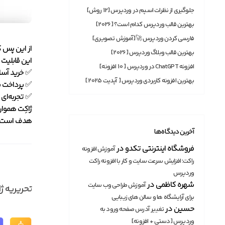
جلوگیری از نظرات اسپم در وردپرس [12 روش]
بهترین قالب وردپرس کدام است؟ [2026]
فارسی کردن وردپرس 🚀[آموزش تصویری]
از این پس ک
بهترین قالب وبلاگ وردپرس [2026]
این قابلیت 
افزونه ChatGPT در وردپرس [ 10 افزونه]
✅ خرید آسان‌
بهترین افزونه‌ کاربردی وردپرس [ آپدیت 2025]
✅ پرداخت ب
✅ تجربه‌ای
ژاکِت هموار
هدف است.
آخرین دیدگاه‌ها
فروشگاه اینترنتی تکدو
در
آموزش افزونه
راکت؛ افزایش سرعت سایت و کار با افزونه راکت
وردپرس
شهره کاظمی
در
آموزش طراحی وب سایت
تحریریه ژ
برای آرایشگاه ها و سالن های زیبایی
حسین
در
تغییر آدرس صفحه ورود به
وردپرس [دستی + افزونه]