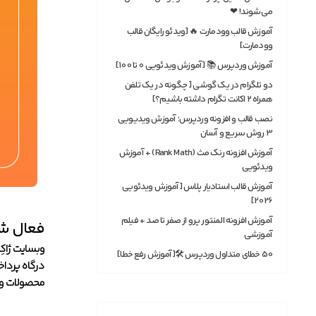
می‌شوند! ❤
آموزش قالب وودمارت 🔥 [ویدئو رایگان قالب
وودمارت]
آموزش وردپرس 📚 [آموزش ویدئویی 0 تا 100]
دو تلگرام در یک گوشی [ چگونه در یک تلفن
همراه ۲ اکانت تگرام داشته باشیم؟]
نصب قالب و افزونه وردپرس؛ آموزش ویدیویی
3 روش سریع و آسان
آموزش افزونه رنک مث (Rank Math) + آموزش
ویدئویی
آموزش قالب استادیار پلاس [آموزش ویدئویی
2026]
آموزش افزونه المنتور پرو از صفر تا صد + فیلم
فعال شد
آموزشی
وبسایت ژاکِت 
50 خطای متداول وردپرس 🛠[آموزش رفع خطا]
درگاه پرداخ
محصولات و خ