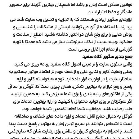
قوانین ممکن است زمان‌ بر باشد اما همچنان بهترین گزینه برای حضوری
ماندگار و حفظ اعتبار است.
ابزارهای سئوی زیادی هستند که به تجزیه و تحلیل وب سایت شما می
پردازند. با استفاده از آنها می توانید لیستی از مشکلات را شناسایی و
روش هایی را برای رفع شان در اختیار داشته باشید. اطلاع از سلامت و
عملکرد بهینه سایت از نکات سرنوشت ساز می باشد که عمدتا با تهیه
گزارشی از تمام اجزا قابل بررسی است.
جمع بندی سئوی کلاه سفید
وقتی سئوی سایت را بر مبنی اصول کلاه سفید برنامه ریزی می کنید،
یعنی رضایت کاربر و نتایج غنی و از همه مهم تر اعتماد موتور جستجو به
ساختار سایت را در اولویت قرار داده اید. توجه به خواسته‌ کاربر و ارایه
پاسخ و رفع نیاز او به بهترین شکل، همان چیزی است که گوگل بر اسا آن
یکی از فاکتورهای رتبه بندی را برای شما سبز می کند. به همین ترتیب،
اگر تمرکزتان بر روی تولید محتوای با کیفیت و ارایه بهترین خدمات برای
جلب رضایت باشد، موفقیت شما قطعا تضمین شده خواهد بود.
گوگل به دنبال منابع قابل اعتماد و ارایه داده های شفاف و صادقانه
است تا اشخاص بتوانند در سریع ترین زمان به بهترین پاسخ دست پیدا
کنند. با احترام به نیازهای کاربران و تلاش برای رضایت شان که نتایج غنی
را در بر دارد، برای گوگل یک سایت صاحب امتیاز خواهید بود و این موتور