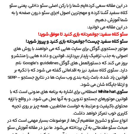
در این مقاله سعی کرده‌ایم شما را با رکن اصلی سئو داخلی، یعنی سئو
کلاه سفید آشنا کرده و مهم‌ترین اصول اجرای سئو درون صفحه را به
شما آموزش دهیم.
در این مقاله می خوانید:
سئو کلاه سفید؛ جوانمردانه بازی کنید تا موفق شوید!
سئو کلاه سفید چیست؟
جوانمردانه بازی کنید و پیروز شوید!
موتور جستجوی گوگل برای سایت هایی که می خواهند با روش های
اصولی به جذب ترافیک پایدار بپردازند، قوانین و داده هایی را منتشر و
بروز می کند که دستورالعمل های گوگل Google’s guidelines نام
دارد. سئوی کلاه سفید نیز به اقداماتی گفته می شود که با تکیه بر
قوانین یاد شده، باعث رتبه بندی وب سایت ها در نتایج جستجو – SERP
و ارتقا جایگاه شان می شود.
سئوی White hat
اصطلاحی برای اشاره به برنامه های مدونی است که با
قوانین موتورهای جستجو تدوین و به آنها عمل می شود. در واقع با ارایه
محتوای باکیفیت و مرتبط به خواست مخاطبین، همه چیز بر روی تجربه
کاربری خوب تمرکز خواهد داشت.
انواع سئو و تشریح مفاهیم آن‌ها، از موضوعات بسیار مهمی است که در
مبحث سئو مقدماتی به آن پرداخته می‌شود ما نیز در مقاله آموزش سئو