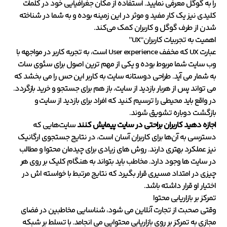
را به گوگل معرفی نمایید. استفاده از مکان جغرافیایی خود در کلمات
کلیدی نیز یک کار مفید و موثر در این زمینه بوده و به شما در شناخته
شدن از طرف گوگل و کاربران کمک می‌کند.
اهمیت به تجربیات کاربران
“UX”
عبارت UX که مخفف User experience است، به تجربه کاربر در مواجهه با
وب سایت شما مربوط بوده و یکی از مهم ترین اصول برای سئوی سات
به شمار می آید. طراحی دوستانه سایت به کاربر این حس را می بخشد که
می تواند پس از هربار بازدید از سایت، باز هم برای جستجو و خرید بازگردد.
در واقع باید محیطی را ترسیم کنید که افراد برای بازدید از سایت و
بازگشت دوباره تشویق شوند.
اجازه دهید کاربران براحتی در سایت پیمایش کنند
سایت‌هایی که
دسترسی به آن‌ها برای کاربران آسان است، در نتایج جستجوی ارگانیک
نیز عملکرد بهتری دارند. روش های زیادی برای چیدمان محتوا و مطالب
در سایت ها وجود دارد. مخاطب باید بتواند به هنگام کلیک بر روی هر
چیزی در امتداد مسیری قرار بگیرد که نتایج مرتبط با خواسته اش در
اختیار او قرار داشته باشد.
تمرکز بر بازاریابی محتوا
وقتی صحبت از تجارت آنلاین می شود، شناسایی مخاطبین در فضای
مجازی به تمرکز بر روی بازاریابی محتوایی می انجامد. با تسلط بر شبکه