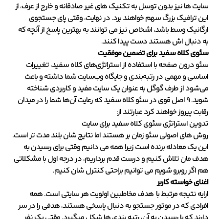
سایت ها نیز بدون توسل به تکنیک های غیر صادقانه و خارج از عرف، از
این ترافیک بزرگ سهم خواهند برد. در نهایت، وقتی پای جستجوی
ارگانیک وسط باشد، اشخاص نیز می توانند به بهترین پاسخ از آنچه که
به دنبال اش هستند دست پیدا کنند.
سئوی کلاه سفید برای تضمین موفقیت
سئو درون صفحه با استفاده از استراتژی‌های کلاه سفید، تغییرات
اساسی و مهمی در رتبه‌بندی و جایگاه وب‌سایت شما داشته و باعث
می‌شود از طرف گوگل به عنوان یک سایت مفید و کاربردی شناخته
شوید. 9 اصل قوی در سئو کلاه سفید که رعایت آن‌ها شما را در میدان
رقابت پیروز خواهند کرد عبارتند از:
تدوین استراتژی سئوی کلاه سفید برای سایت
روش های اصولی سئو زمان بر هستند اما نتایج شان بلند مدت تر است.
این یک معادله برنده است زیرا همه می دانیم وقتی برای رسیدن به
هدف مان تلاش کنیم و درست قدم برداریم، در درجه اول با مشکلاتی
هم اگر روبرو شویم می توانیم براحتی کنترل شان کنیم.
اغنای خواسته کاربر
ارایه نتیجه مرتبط با هدف مخاطبین اولویت هر سایتی است. همه
افرادی که در موتور جستجو به دنبال پاسخی هستند، هدفی را در سر
دارند که با رسیدن به آن، رتبه بندی ها شکل میگیرد. وقتی یک نفر