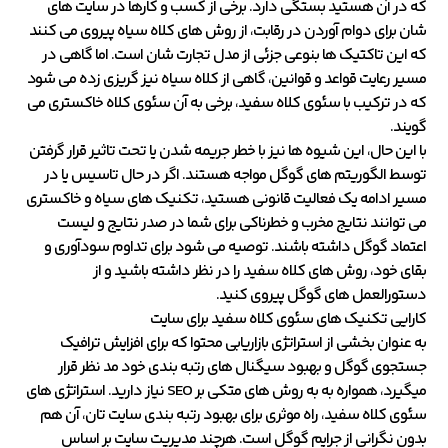
که در آن هستید بستگی دارد. برخی از کسب و کارها در سایت های
شان برای دوام آوردن در رقابت، از روش های کلاه سیاه پیروی می کنند
که این تاکتیک ها بنوعی جزئی از مدل تجارت شان است. اما گاهی در
مسیر رعایت قواعد و قوانین، گاهی از کلاه سیاه نیز گریزی زده می شود
که در ترکیب با سئوی کلاه سفید، برخی به آن سئوی کلاه خاکستری می
گویند.
با این حال، این شیوه ها نیز با خطر جریمه شدن یا تحت تاثیر قرار گرفتن
توسط الگوریتم های گوگل مواجه هستند. اگر در حال تاسیس یا در
مسیر ادامه یک فعالیت قانونی هستید، تکنیک های سیاه و خاکستری
می توانند نتایج مخرب و خطرناکی برای شما در صدر نتایج و لیست
اعتماد گوگل داشته باشند. توصیه می شود برای تداوم سودآوری و
بقای خود، روش های کلاه سفید را در نظر داشته باشید و از
دستورالعمل های گوگل پیروی کنید.
کارایی تکنیک های سئوی کلاه سفید برای سایت
به عنوان بخشی از استراتژی بازاریابی محتوا که برای افزایش ترافیک
جستجوی گوگل و بهبود سیگنال های رتبه بندی خود مد نظر قرار
میگیرد، همواره به به روش های متکی بر SEO نیاز دارید. استراتژی های
سئوی کلاه سفید، راه موثری برای بهبود رتبه بندی سایت تان، آن هم
بدون نگرانی از جرایم گوگل است. هرچند مدیریت سایت بر اساس