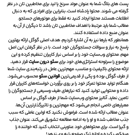
پست های بلاگ شما به عنوان مولد سرنخ یا لید برای مخاطبین تان در نظر
گرفته می شوند. محتوا پادشاه است، بنابراین برای افرادی که به دنبال
اطلاعات هستند محتوا ایجاد کنید نه فقط برای موتورهای جستجو.
مطالب شما باید مرتبط با اهداف مخاطبین تان باشد تا دیگران از آن به
عنوان منبع داده استفاده کنند.
همانطور که بارها نیز به آن اشاره کردیم، هدف اصلی گوگل ارائه بهترین
پاسخ به نیاز و سوالات جستجوگران خود است. با در نظر گرفتن این اصل
مهم، محتوای وب‌سایت خود را بر اساس نیاز کاربران تنظیم کرده و این
موضوع را سرلوحه استراتژی‌های خود برای
سئو درون سایت
قرار دهید.
ارائه محتوای باکیفیت و مناسب، مهم‌ترین عامل در رتبه‌بندی سایت شما
از طرف گوگل بوده و یکی از قدیمی‌ترین
قوانین سئو
محسوب می‌شود.
هنگام تواید محتوا تمرکز خود را بر روی برآوردن خواسته‌های کاربران قرار
داده و محتوایی تولید کنید که نیازهای طیف وسیعی از جستجوگران را
تامین نماید. آنالیز محتوای وب‌سایت شما از طرف گوگل بر اساس
معیارهای خاصی انجام می‌شود که مهم‌ترین و تاثیرگذارترین آن‌ها،
عنوان مطالب ارائه شده است. فراموش نکنید که اولین عاملی که سبب
جذب مخاطب شده و او را به ادامه مطالعه تشویق می‌کند، عنوان جذاب
و گیرا است. برای محتواهای خود عناوینی انتخاب کنید که خواننده را
میخکوب کرده و اجازه ترک صفحه را به وی ندهد!