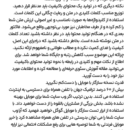
نکته دیگری که در تولید یک محتوای باکیفیت باید مدنظر قرار دهید،
توزیع مناسب کلمات کلیدی در متن و رعایت چگالی این کلمات است.
استفاده از کلیدواژه‌ها به صورت نامناسب و غیر اصولی، ارزش متن شما
را کم کرده و از طرف مخاطبان نیز مورد بی‌توجهی واقع می‌شود. فاکتور
بعدی که در هنگام تولید محتوا باید در نظر داشته باشید تعداد کلمات
در متن نوشته شده است. بخاطر داشته باشید که دراجرای این اصل،
کیفیت را فدای کمیت نکرده و مطالب طولانی و نامفهوم ارائه نکنید،
چراکه این موضوع سبب کاهش رتبه و جایگاه شما خواهد شد. برای
اطلاع از نکات مهم و کلیدی در رابطه با نحوه تولید محتوای باکیفیت،
می‌توانید مقاله آموزش سئوی حرفه‌ای را مطالعه کرده و اطلاعات مورد
نیاز خود را به دست آورید.
قدرت نسخه سازگار با موبایل را دست‌کم نگیرید
بیش از 60 درصد ترافیک جهان با تلفن همراه برای دسترسی به اینترنت
استفاده می کنند. بدین ترتیب اگر وب سایت شما برای موبایل بهینه
نشده باشد، بخش بزرگی از مشتریان بالقوه را از دست خواهید داد. با
استفاده از ابزار تست سازگار با موبایل گوگل خواهید فهمید که آیا وب
سایت شما را می توان بدرستی در تلفن های همراه مشاهده کرد یا خیر.
موبایل فرندلی به شما توصیه هایی برای رفع مشکلات احتمالی نیز ارایه