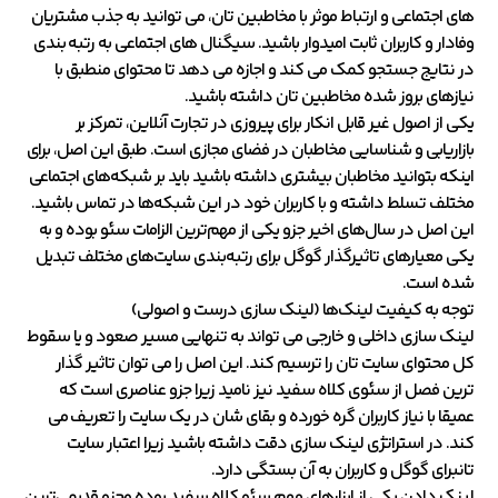
های اجتماعی و ارتباط موثر با مخاطبین تان، می توانید به جذب مشتریان
وفادار و کاربران ثابت امیدوار باشید. سیگنال های اجتماعی به رتبه بندی
در نتایج جستجو کمک می کند و اجازه می دهد تا محتوای منطبق با
نیازهای بروز شده مخاطبین تان داشته باشید.
یکی از اصول غیر قابل انکار برای پیروزی در تجارت آنلاین، تمرکز بر
بازاریابی و شناسایی مخاطبان در فضای مجازی است. طبق این اصل، برای
اینکه بتوانید مخاطبان بیشتری داشته باشید باید بر شبکه‌های اجتماعی
مختلف تسلط داشته و با کاربران خود در این شبکه‌ها در تماس باشید.
این اصل در سال‌های اخیر جزو یکی از مهم‌ترین الزامات سئو بوده و به
یکی معیارهای تاثیرگذار گوگل برای رتبه‌بندی سایت‌های مختلف تبدیل
شده است.
توجه به کیفیت لینک‌ها (
لینک سازی درست و اصولی)
لینک سازی داخلی و خارجی می تواند به تنهایی مسیر صعود و یا سقوط
کل محتوای سایت تان را ترسیم کند. این اصل را می توان تاثیر گذار
ترین فصل از سئوی کلاه سفید نیز نامید زیرا جزو عناصری است که
عمیقا با نیاز کاربران گره خورده و بقای شان در یک سایت را تعریف می
کند. در استراتژی لینک سازی دقت داشته باشید زیرا اعتبار سایت
تانبرای گوگل و کاربران به آن بستگی دارد.
لینک دادن یکی از ابزارهای مهم سئو کلاه سفید بوده وجزو قدیمی‌ترین