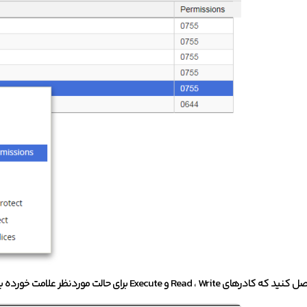
 Execute برای حالت موردنظر علامت خورده باشند. روی دکمه “Change Permissions” کلیک کنید.