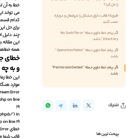
را حل کرد؟
خطا به آن ا
می تواند ای
افزونه/قالب دارای مشکل را غیرفعال و دوباره
کدام قسمت 
نصب کنید.
برای حل ای
اگر پیام خطا حاوی جمله” No Such File or
چند دلیل احت
Directory ” باشد.
این مقاله ب
همه خطاهای
اگر پیام خطا حاوی جمله ” Operation Failed ”
باشد.
خطای جر
و به چه
اگر پیام خطا حاوی جمله ” Permission Denied”
باشد.
این خطا زما
Open Stream Error در وردپرس معمولاً محل اسکریپت هایی را نشان می دهد که ار
hp on line
اشتراک
19
php5/’) in
on line 19
خطای Failed to Open Stream Error به دلایل زیادی ممکن است رخ دهد، اما درک علت رخ دادن این خطا بسیار ساده است.
پربحث ترین ها
قالب شما مم