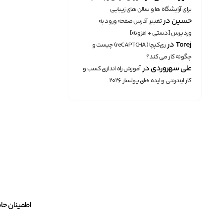
برای آرایشگاه ها و سالن های زیبایی
حسین
در
تغییر آدرس صفحه ورود به
وردپرس [دستی + افزونه]
Torej
در
ری‌کپچا (reCAPTCHA) چیست و
چگونه کار می کند؟
علی سهروردی
در
آموزش راه اندازی کسب و
کار اینترنتی و ایده های پولساز ۲۰۲۶
اطمینان حاصل کنید که کادرهای Read ، Write و