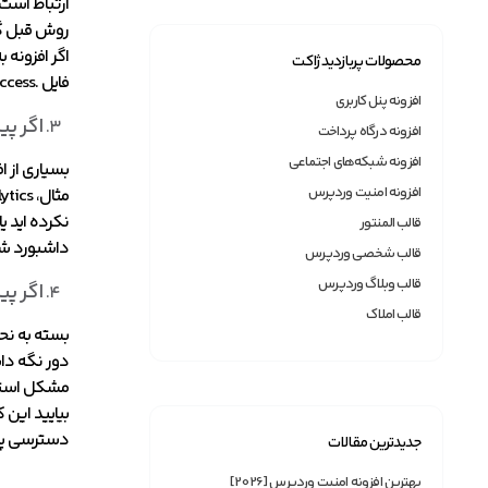
ارتباط است
روش قبل گف
اگر افزونه 
محصولات پربازدید ژاکت
فایل .htaccess را از دست داده اید. ممکن است وب سایت شما در واقع یک فایل .htaccess ایجاد نکرده باشد که در این صورت باید این فایل را ایجاد کنید.
افزونه پنل کاربری
اگر پیام خط
افزونه درگاه پرداخت
افزونه شبکه‌های اجتماعی
بسیاری از ا
افزونه امنیت وردپرس
قالب المنتور
داشبورد شما
قالب شخصی وردپرس
قالب وبلاگ وردپرس
اگر پیام خط
قالب املاک
بسته به نح
دور نگه داش
مشکل استف
دسترسی پیدا کنی
جدیدترین مقالات
بهترین افزونه امنیت وردپرس [2026]