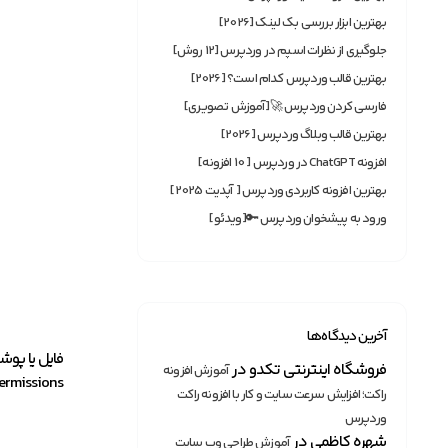
بهترین ابزار بررسی بک لینک [2026]
جلوگیری از نظرات اسپم در وردپرس [12 روش]
بهترین قالب وردپرس کدام است؟ [2026]
فارسی کردن وردپرس 🚀[آموزش تصویری]
بهترین قالب وبلاگ وردپرس [2026]
افزونه ChatGPT در وردپرس [ 10 افزونه]
بهترین افزونه‌ کاربردی وردپرس [ آپدیت 2025]
ورود به پیشخوان وردپرس 🔑[ویدئو]
آخرین دیدگاه‌ها
فایل یا پوش
فروشگاه اینترنتی تکدو
در
آموزش افزونه
Change Permissions
راکت؛ افزایش سرعت سایت و کار با افزونه راکت
وردپرس
شهره کاظمی
در
آموزش طراحی وب سایت