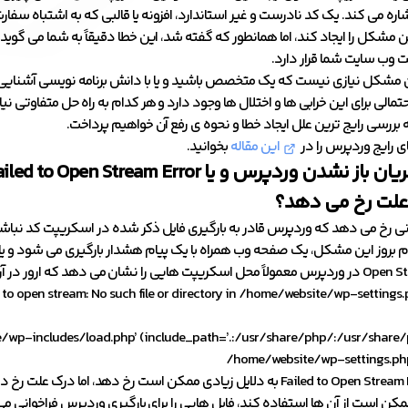
شاره می کند. یک کد نادرست و غیر استاندارد، افزونه یا قالبی که به اشتباه سف
ن مشکل را ایجاد کند، اما همانطور که گفته شد، این خطا دقیقاً به شما می گوید ک
وب سایت شما قرار دارد.
ن مشکل نیازی نیست که یک متخصص باشید و یا با دانش برنامه نویسی آشنایی
مالی برای این خرابی ها و اختلال ها وجود دارد و هر کدام به راه حل متفاوتی نیاز 
ه بررسی رایج ترین علل ایجاد خطا و نحوه ی رفع آن خواهیم پرداخت.
 رایج وردپرس را در
این مقاله
بخوانید.
یان باز نشدن وردپرس و یا
ailed to Open Stream Error
 علت رخ می دهد؟
نی رخ می دهد که وردپرس قادر به بارگیری فایل ذکر شده در اسکریپت کد نباشد
ور در آن رخ داده است. این پیام ممکن است به شکل زیر باشد:
o open stream: No such file or directory in /home/website/wp-settings.p
site/wp-includes/load.php’ (include_path=’.:/usr/share/php/:/usr/share/
/home/website/wp-settings.php 
کن است از آن ها استفاده کند، فایل هایی را برای بارگیری وردپرس فراخوانی می