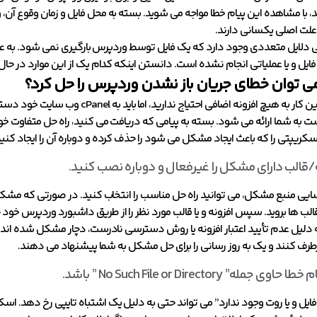
د، با مشاهده این پیام خطا مواجه می شوید. بسته به محل فایل و زمان وقوع آن، و
علت اصلی یکسانی دارند.
 دلایل متعددی وجود دارد که یک فایل توسط وردپرس بارگیری نمی شود. به عنوا
ایل و یا عملیاتی انجام نشده است. دانستن اینکه کدام یک از این موارد در حا
ی توان
خطای جریان باز نشدن وردپرس
را حل کرد؟
برای انجام این کار به هیچ افزونه ا
ت به شما ارائه می شود. بسته به پیامی که دریافت می کنید، راه حل متفاوت خ
سکریپتی را که باعث ایجاد مشکل می شود را حذف کرده و دوباره آن را ایجاد کنید
/قالب دارای مشکل را غیرفعال و دوباره نصب کنید.
سایی منبع مشکل، می توانید راه حل مناسب را انتخاب کنید. در صورتی که مشکل
الب ها بروید. سپس افزونه و یا قالب مورد نظر را از طریق داشبورد وردپرس خو
ه دلیل عدم تأیید اعتبار افزونه یا روش دسترسی نادرست، دچار مشکل شده اند.
طرف کنند و یک به روز رسانی را برای حل مشکل به شما پیشنهاد می دهند.
حاوی جمله” No Such File or Directory ” باشد.
فایل و یا روت وجود ندارد” می تواند حتی به دلیل یک اشتباه تایپی رخ دهد. اسکریپ