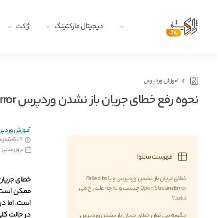
دیجیتال مارکتینگ
ژاکت
آموزش وردپرس
نحوه رفع خطای جریان باز نشدن وردپرس Failed to Open Stream Error
آموزش وردپ
6 دقیقه زمان مطالعه
بروزرسانی در7 تیر, 5
فهرست محتوا
خطای جریان باز نشدن وردپرس و یا Failed to
Open Stream Error چیست و به چه علت رخ می
ممکن است ب
دهد؟
است، اما د
در حالت کل
چگونه می توان خطای جریان باز نشدن وردپرس