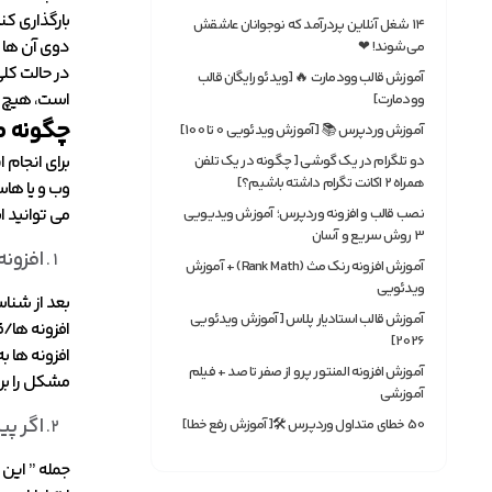
بارگذاری کن
۱۴ شغل آنلاین پردرآمد که نوجوانان عاشقش
دوی آن ها 
می‌شوند! ❤
در حالت کلی
آموزش قالب وودمارت 🔥 [ویدئو رایگان قالب
است، هیچ ف
وودمارت]
چگونه م
آموزش وردپرس 📚 [آموزش ویدئویی 0 تا 100]
دو تلگرام در یک گوشی [ چگونه در یک تلفن
همراه ۲ اکانت تگرام داشته باشیم؟]
وب و یا هاس
می توانید ا
نصب قالب و افزونه وردپرس؛ آموزش ویدیویی
3 روش سریع و آسان
افزونه
آموزش افزونه رنک مث (Rank Math) + آموزش
ویدئویی
بعد از شنا
آموزش قالب استادیار پلاس [آموزش ویدئویی
افزونه ها/ق
2026]
افزونه ها ب
آموزش افزونه المنتور پرو از صفر تا صد + فیلم
مشکل را بر
آموزشی
اگر پیام خطا 
50 خطای متداول وردپرس 🛠[آموزش رفع خطا]
جمله ” این 