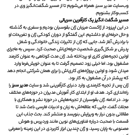
وب‌سایت مدیر سبز، همراه می‌شویم تا از مسیر شگفت‌انگیز وی در
کسب‌وکار بشنویم.
مسیر شگفت انگیز یک کارآفرین سریالی
در این اپیزود از ژاکست میزبان ژان بقوسیان بودیم و سفری به گذشته
و حال حرفه‌ای او داشتیم. این گفتگو از دوران کودکی ژان و تفریحات او
با برادرش آغاز شد، جایی که ژان از تاثیرات زندگی خانوادگی و شغل
پدرش بر شکل‌گیری شخصیت حرفه‌ای‌اش صحبت کرد. سپس به ماجرای
اولین تجربه‌های کاری او پرداخته شد. ژان مدت کوتاهی به عنوان کارمند
مشغول بود، اما خیلی زود تصمیم گرفت تا به عنوان خویش‌فرما وارد
میدان شود و اولین پروژه‌های کاری‌اش را برای همان شرکتی انجام دهد
که پیشتر در آن مشغول به کار بود.
ژان پس از تجربه کارمندی، وارد دنیای کارآفرینی شد و سایت
مدیر سبز
را
راه‌اندازی کرد. هدف او از ابتدای کار، آموزش مدیران در حوزه‌های مختلف
بود. در ادامه، ژان بقوسیان از تجربه‌هایش در حوزه نشر و همکاری با
مجلات گفت، جایی که علاقه‌اش به زبان و ادبیات فارسی باعث شد تا
مقالاتی بدون نیاز به ویرایش بنویسد و منتشر کند. بحث جذاب این
قسمت با صحبت درباره فناوری‌های نوین مانند وردپرس و هوش
مصنوعی به پایان رسید، و ژان چندین ابزار کاربردی در این زمینه را معرفی