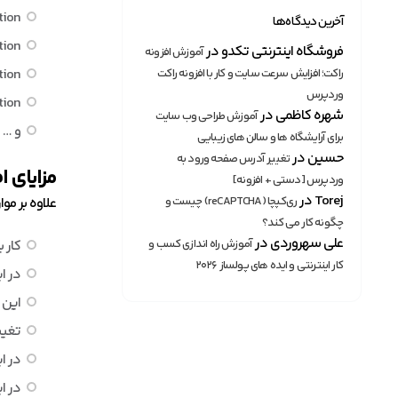
tion
آخرین دیدگاه‌ها
tion
فروشگاه اینترنتی تکدو
در
آموزش افزونه
tion
راکت؛ افزایش سرعت سایت و کار با افزونه راکت
وردپرس
ation
شهره کاظمی
در
آموزش طراحی وب سایت
و … .
برای آرایشگاه ها و سالن های زیبایی
حسین
در
تغییر آدرس صفحه ورود به
مزایای
ا
وردپرس [دستی + افزونه]
Torej
در
ری‌کپچا (reCAPTCHA) چیست و
علاوه بر مواردی ک
چگونه کار می کند؟
علی سهروردی
در
آموزش راه اندازی کسب و
کار 
کار اینترنتی و ایده های پولساز ۲۰۲۶
در ا
این 
تغیی
در ا
در ا