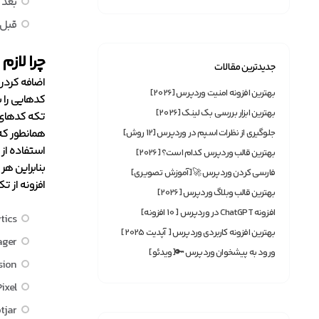
بعد از تگ <body> (برای تنظیم محتوای سفارشی 
قبل از </body> (برای سفارشی سازی بخش فوتر در کل س
چرا لاز
جدیدترین مقالات
اضافه کردن 
بهترین افزونه امنیت وردپرس [2026]
کدهایی را ب
بهترین ابزار بررسی بک لینک [2026]
تکه کدهای 
همانطور که 
جلوگیری از نظرات اسپم در وردپرس [12 روش]
استفاده از افزو
بهترین قالب وردپرس کدام است؟ [2026]
بنابراین هر
فارسی کردن وردپرس 🚀[آموزش تصویری]
افزونه از ت
بهترین قالب وبلاگ وردپرس [2026]
افزونه ChatGPT در وردپرس [ 10 افزونه]
tics
بهترین افزونه‌ کاربردی وردپرس [ آپدیت 2025]
ager
ورود به پیشخوان وردپرس 🔑[ویدئو]
sion
ixel
tjar