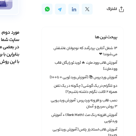
اشتراک
مورد دوم، ر
پربحث ترین ها
سایت شما ای
در بعضی موا
۱۴ شغل آنلاین پردرآمد که نوجوانان عاشقش
می‌شوند! ❤
با این روش هم 
آموزش قالب وودمارت 🔥 [ویدئو رایگان قالب
وودمارت]
آموزش وردپرس 📚 [آموزش ویدئویی 0 تا 100]
دو تلگرام در یک گوشی [ چگونه در یک تلفن
همراه ۲ اکانت تگرام داشته باشیم؟]
نصب قالب و افزونه وردپرس؛ آموزش ویدیویی
3 روش سریع و آسان
آموزش افزونه رنک مث (Rank Math) + آموزش
ویدئویی
آموزش قالب استادیار پلاس [آموزش ویدئویی
2026]