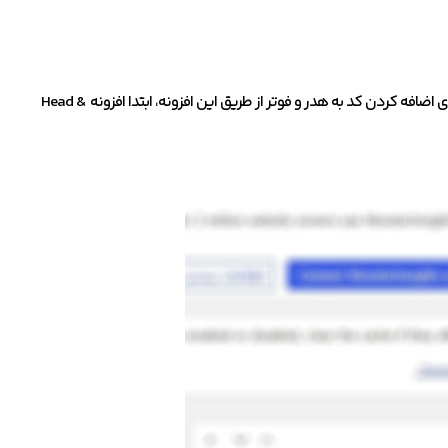
اما می رسیم به مهم ترین بخش کار، یعنی نحوه استفاده از افزونه Head & Footer Code. برای اضافه کردن کد به هدر و فوتر از طریق این افزونه، ابتدا افزونه Head &