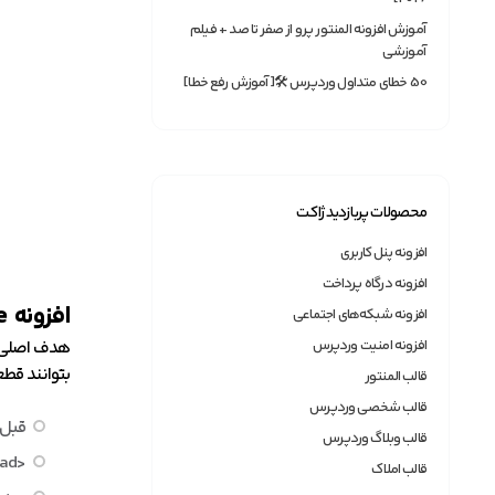
آموزش افزونه المنتور پرو از صفر تا صد + فیلم
آموزشی
50 خطای متداول وردپرس 🛠[آموزش رفع خطا]
محصولات پربازدید ژاکت
افزونه پنل کاربری
افزونه درگاه پرداخت
افزونه
Head & Footer Code
افزونه شبکه‌های اجتماعی
افزونه امنیت وردپرس
بتوانند قطعه کد سفارشی (Javascript، CSS یا HTML) خود را ب
قالب المنتور
قالب شخصی وردپرس
قبل از </head> (برای سفارشی سازی محتوای بخش هدر برای
قالب وبلاگ وردپرس
<head> (که به عنوان کد تأیید سایت برای سرویس های گوناگون، استایل های سفارشی، پیوند متا و … استفاده می شود)
قالب املاک