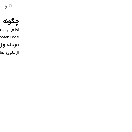
و … .
چگونه ا
Footer Codeرا نصب و فعال کنید. سپس کافیست مراحل زیر را پی
مرحله اول
از منوی اصلی وردپرس