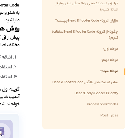
چرا لازم است کدهایی را به بخش هدر و فوتر
اضافه کنیم؟
به هدر و فو
ما باشید.
مزایای افزونه Head & Footer Code چیست؟
روش های
چگونه از افزونه Head & Footer Codeاستفاده
کنیم؟
مختلف اضافه
مرحله اول:
اضافه کرد
مرحله دوم:
استفاده
مرحله سوم:
استفاده از افز
سایر قابلیت های پلاگین Head & Footer Code
Head/Body/Footer Priority
آسیب هایی ج
خواهند شد.
Process Shortcodes
Post Types