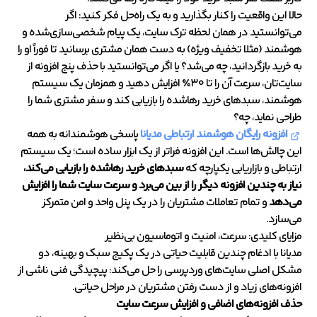
حالا این واقعیت را کنار بگذارید و به یک راه‌حل فکر کنید: اگر
می‌توانستید در همان لحظه ترک سایت، یک پیام شخصی‌سازی‌شده و
هوشمند (مثلا تخفیف ویژه) به دست همان مشتری برسانید تا فوراً او را
به خرید بازگردانید، چه می‌شد؟ یا اگر می‌توانستید با حذف پنج افزونه از
سایت‌تان، سرعت آن را تا ۳۰٪ افزایش دهید و همزمان یک سیستم
هوشمند، سبدهای خرید رهاشده را بازیابی کند و سفر مشتری شما را
طراحی نماید، چه؟
افزونه رایگان هوشمند ارتباطی مدیانا
پاسخی هوشمندانه به همه
این چالش‌ها است. این افزونه فراتر از یک ابزار ساده است؛ یک سیستم
ارتباطی و بازاریابی یکپارچه که
سبدهای خرید رهاشده را بازیابی می‌کند،
نیاز به چندین افزونه دیگر را از بین می‌برد و سرعت سایت شما را افزایش
می‌دهد
و تمام تعاملات مشتریان را در یک پنل واحد و امن متمرکز
می‌سازد.
مزایای کلیدی: سرعت، امنیت و اتوماسیون بی‌نظیر
مدیانا با ادغام چندین قابلیت حیاتی در یک پکیج سبک و بهینه، دو
مشکل اصلی سایت‌های وردپرسی را حل می‌کند: پیچیدگی فنی ناشی از
افزونه‌های زیاد و از دست رفتن مشتریان در مراحل حیاتی.
حذف افزونه‌های اضافی و افزایش سرعت سایت