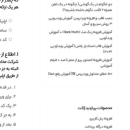
که چقدر از 
دو تلگرام در یک گوشی [ چگونه در یک تلفن
هر یک ارائ
همراه ۲ اکانت تگرام داشته باشیم؟]
نصب قالب و افزونه وردپرس؛ آموزش ویدیویی
اپلی
3 روش سریع و آسان
ساما
آموزش افزونه رنک مث (Rank Math) + آموزش
ویدئویی
کد د
آموزش قالب استادیار پلاس [آموزش ویدئویی
2026]
1. اطلاع از حجم باقی مانده اینترنت با اپلیکیشن مخابرات من
آموزش افزونه المنتور پرو از صفر تا صد + فیلم
شرکت مخابرا
آموزشی
البته به جز
50 خطای متداول وردپرس 🛠[آموزش رفع خطا]
از طریق اپل
در قدم
برای ورو
یک کد ت
محصولات پربازدید ژاکت
به جز ک
افزونه پنل کاربری
بعد از 
افزونه درگاه پرداخت