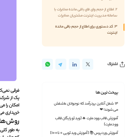
2. اطلاع از حجم وای فای باقی مانده مخابرات با
سامانه مدیریت اینترنت مشتریان مخابرات
3. کد دستوری برای اطلاع از حجم باقی مانده
اینترنت
اشتراک
فرقی نمی‌کن
پربحث ترین ها
یک از شرکت‌
۱۴ شغل آنلاین پردرآمد که نوجوانان عاشقش
امکان را می
می‌شوند! ❤
خریداری می‌ک
آموزش قالب وودمارت 🔥 [ویدئو رایگان قالب
روش‌های 
وودمارت]
به طور کلی،
آموزش وردپرس 📚 [آموزش ویدئویی 0 تا 100]