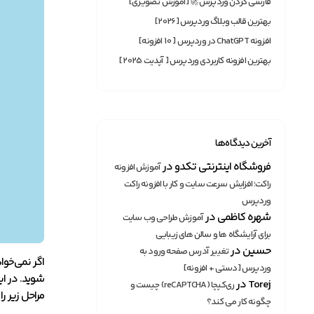
فارسی کردن وردپرس 🚀[آموزش تصویری]
بهترین قالب وبلاگ وردپرس [2026]
افزونه ChatGPT در وردپرس [ 10 افزونه]
بهترین افزونه‌ کاربردی وردپرس [ آپدیت 2025]
آخرین دیدگاه‌ها
فروشگاه اینترنتی تکدو
در
آموزش افزونه
راکت؛ افزایش سرعت سایت و کار با افزونه راکت
وردپرس
شهره کاظمی
در
آموزش طراحی وب سایت
برای آرایشگاه ها و سالن های زیبایی
حسین
در
تغییر آدرس صفحه ورود به
اگر نمی‌خو
وردپرس [دستی + افزونه]
شوید. در ای
Torej
در
ری‌کپچا (reCAPTCHA) چیست و
مراحل زیر را
چگونه کار می کند؟