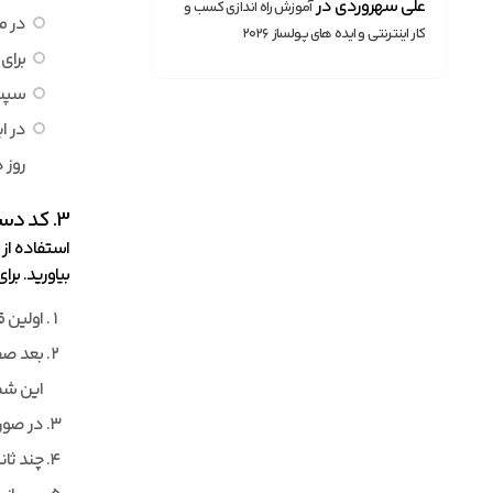
علی سهروردی
در
آموزش راه اندازی کسب و
در مرح
کار اینترنتی و ایده های پولساز ۲۰۲۶
برای
سپس 
در ا
روز 
3. کد دستوری برای اطلاع از حجم باقی مانده اینترنت
استفاده از
بیاورید. برا
اولین قدم 
بعد صفح
این شما
در صورت
چند ثان