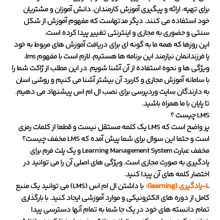
برای تهیه، ارائه و پیگیری آموزش کارمندان، دانش آموزان و مشتریان
خود استفاده می کنند. دیگر مدتهاست که مفهوم آموزش از شکل
سنتی و حضوری به مجازی و اینترنتی تغییر پیدا کرده است.
این روزها که همه ما به گونه ای برای دریافت آموزش های مربوط به خود
یا فرزندانمان نیازمند این برنامه ها هستیم، لازم است با مفهوم lms،
ویژگی ها و نحوه استفاده از آن آشنا شویم. در این مطلب از ژاکت شما را
با سامانه آموزش مجازی و کاربرد آن بیشتر آشنا می کنیم و روشی اسان
به دارندگان سایت وردپرسی برای نصب ال ام اس پیشنهاد می دهیم.
تا پایان با ما همراه باشید.
LMS چیست ؟
پر واضح است که LMS یک کلمه مستقل نیست و قطعا از کلمات رمزی
است و حتما این سوال برای شما پیش آمده که LMS مخفف چیست؟
مخفف عبارت Learning Management System و یک پلت فرم برای
یادگیری به صورت مجازی است. ویژگی های اصلی آن را می توانید در
اختصار کلمه های آن پیدا کنید.
L-یادگیری (learning):
با داشتن ال ام اس (LMS) می توانید یک منبع
کامل از دوره های الکترونیکی و موارد آموزشی ایجاد کنید. با بارگذاری
تمام دانسته های خود در یک جا شما به تمام آنها دسترسی پیدا