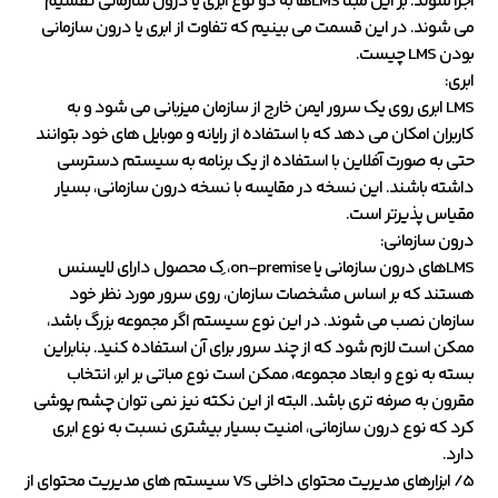
اجرا شوند. بر این مبنا LMSها به دو نوع ابری یا درون سازمانی تقسیم
می شوند. در این قسمت می بینیم که تفاوت از ابری یا درون سازمانی
بودن LMS چیست.
ابری:
LMS ابری روی یک سرور ایمن خارج از سازمان میزبانی می شود و به
کاربران امکان می دهد که با استفاده از رایانه و موبایل های خود بتوانند
حتی به صورت آفلاین با استفاده از یک برنامه به سیستم دسترسی
داشته باشند. این نسخه در مقایسه با نسخه درون سازمانی، بسیار
مقیاس پذیرتر است.
درون سازمانی:
LMSهای درون سازمانی یا on-premise، ِک محصول دارای لایسنس
هستند که بر اساس مشخصات سازمان، روی سرور مورد نظر خود
سازمان نصب می شوند. در این نوع سیستم اگر مجموعه بزرگ باشد،
ممکن است لازم شود که از چند سرور برای آن استفاده کنید. بنابراین
بسته به نوع و ابعاد مجموعه، ممکن است نوع مباتی بر ابر، انتخاب
مقرون به صرفه تری باشد. البته از این نکته نیز نمی توان چشم پوشی
کرد که نوع درون سازمانی، امنیت بسیار بیشتری نسبت به نوع ابری
دارد.
5/ ابزارهای مدیریت محتوای داخلی VS سیستم های مدیریت محتوای از