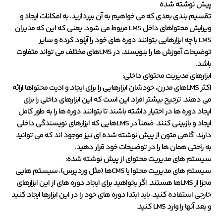
پیش نوشته شده
تقسیم بندی بعدی که می خواهیم به آن بپردازید، به امکانات ایجاد و
ویرایش محتواهای داخل LMS مربوط می شود. یعنی که این که مدیران
LMS با چه ابزارهایی بتوانند دوره های خود را آپلود کرده و سایر
توضیحات آموزش ها را بنویسند، در LMSهای مختلف می تواند متفاوت
باشد.
ابزارهای مدیریت محتوای داخلی:
اکثر LMSهای مدرن، خودشان ابزارهایی را برای ایجاد و ادیت محتواها ارائه
می دهند. ترجیح بیشتر افراد این است که این ابزارهای داخلی را برای
ایجاد دوره ها در اختیار داشته باشند تا بتوانند دوره ها را به طور کامل
ایجاد و بازبینی کنند. ضمناً در LMSهایی که ابزارهای نویسندگی داخلی
دارند، گاهی متون از پیش نوشته شده ای نیز موجود اند که می توانید
به راحتی همان ها را در توضیحات خود قرار دهید.
سیستم های مدیریت محتوای از پیش نوشته شده:
سیستم های مدیریت محتوا یا CMSها (مثل وردپرس)، سیستم هایی
مجزا از LMSها هستند. اگر بخواهید برای ایجاد دوره های از این ابزارهای
خارجی استفاده کنید، باید ابتدا دوره های خود را در این ابزارها ایجاد کنید
و بعد آنها را وارد LMS کنید.