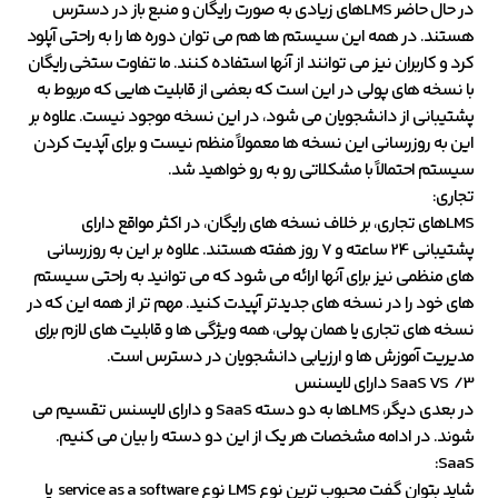
در حال حاضر LMSهای زیادی به صورت رایگان و منبع باز در دسترس
هستند. در همه این سیستم ها هم می توان دوره ها را به راحتی آپلود
کرد و کاربران نیز می توانند از آنها استفاده کنند. ما تفاوت ستخی رایگان
با نسخه های پولی در این است که بعضی از قابلیت هایی که مربوط به
پشتیبانی از دانشجویان می شود، در این نسخه موجود نیست. علاوه بر
این به روزرسانی این نسخه ها معمولاً منظم نیست و برای آپدیت کردن
سیستم احتمالاً با مشکلاتی رو به رو خواهید شد.
تجاری:
LMSهای تجاری، بر خلاف نسخه های رایگان، در اکثر مواقع دارای
پشتیبانی 24 ساعته و 7 روز هفته هستند. علاوه بر این به روزرسانی
های منظمی نیز برای آنها ارائه می شود که می توانید به راحتی سیستم
های خود را در نسخه های جدیدتر آپیدت کنید. مهم تر از همه این که در
نسخه های تجاری یا همان پولی، همه ویژگی ها و قابلیت های لازم برای
مدیریت آموزش ها و ارزیابی دانشجویان در دسترس است.
3/ SaaS VS دارای لایسنس
در بعدی دیگر، LMSها به دو دسته SaaS و دارای لایسنس تقسیم می
شوند. در ادامه مشخصات هر یک از این دو دسته را بیان می کنیم.
SaaS:
شاید بتوان گفت محبوب ترین نوع LMS نوع service as a software یا