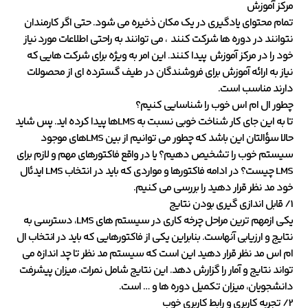
مرکز آموزش
تمام محتوای یادگیری در یک مکان ذخیره می شود. حتی اگر کارمندان
نتوانند در دوره ها شرکت کنند ، می توانند به راحتی اطلاعات مورد نیاز
خود را در مرکز آموزش پیدا کنند. این امر به ویژه برای شرکت هایی که
نیاز به ارائه آموزش برای فروشندگان در طیف گسترده ای از محصولات
دارند مناسب است.
چطور ال ام اس خوب را شناسایی کنیم؟
تا به این جای کار شناخت خوبی نسبت به LMSها پیدا کرده اید. پس شاید
حالا سؤالتان این باشد که چطور می توانیم از بین LMSهای موجود
سیستم خوب را تشخیص دهیم؟ یا در واقع فاکتورهای مهم و لازم برای
LMS چیست؟ در ادامه فاکتورها و مواردی که باید در انتخاب LMS ایدئال
خود مد نظر قرار دهید را بررسی می کنیم.
1/ قابل اندازی گیری بودن نتایج
یکی ازمهم ترین مراحل چرخه کاری در سیستم های LMS، دسترسی به
نتایج و ارزیابی آنهاست. بنابراین یکی از فاکتورهایی که باید در انتخاب ال
ام اس مد نظر قرار دهید این است که سیستم مد نظر تا چد اندازه می
تواند نتایج و آمار را گزارش دهد. این نتایج شامل نمرات، میزان پیشرفت
دانشجویان، میزان تکمیل دوره ها و … است.
2/ تجربه کاربری و رابط کاربری خوب