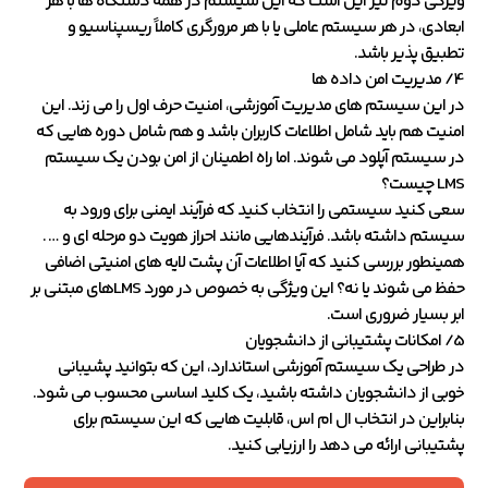
ویژگی دوم نیز این است که این سیستم در همه دستگاه ها با هر
ابعادی، در هر سیستم عاملی یا با هر مرورگری کاملاً ریسپناسیو و
تطبیق پذیر باشد.
4/ مدیریت امن داده ها
در این سیستم های مدیریت آموزشی، امنیت حرف اول را می زند. این
امنیت هم باید شامل اطلاعات کاربران باشد و هم شامل دوره هایی که
در سیستم آپلود می شوند. اما راه اطمینان از امن بودن یک سیستم
LMS چیست؟
سعی کنید سیستمی را انتخاب کنید که فرآیند ایمنی برای ورود به
سیستم داشته باشد. فرآیندهایی مانند احراز هویت دو مرحله ای و … .
همینطور بررسی کنید که آیا اطلاعات آن پشت لایه های امنیتی اضافی
حفظ می شوند یا نه؟ این ویژگی به خصوص در مورد LMSهای مبتنی بر
ابر بسیار ضروری است.
5/ امکانات پشتیبانی از دانشجویان
در طراحی یک سیستم آموزشی استاندارد، این که بتوانید پشیبانی
خوبی از دانشجویان داشته باشید، یک کلید اساسی محسوب می شود.
بنابراین در انتخاب ال ام اس، قابلیت هایی که این سیستم برای
پشتیبانی ارائه می دهد را ارزیابی کنید.