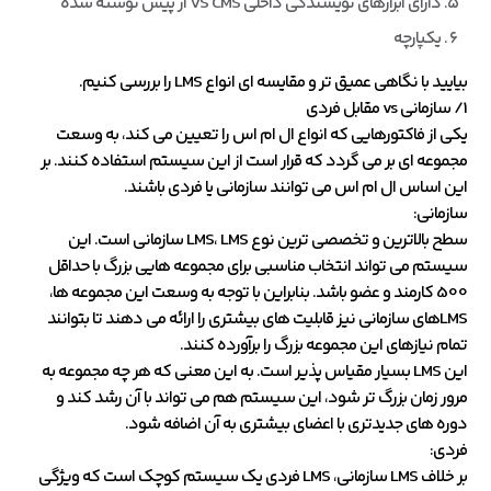
دارای ابزارهای نویسندگی داخلی VS CMS از پیش نوشته شده
یکپارچه
بیایید با نگاهی عمیق تر و مقایسه ای انواع LMS را بررسی کنیم.
1/ سازمانی vs مقابل فردی
یکی از فاکتورهایی که انواع ال ام اس را تعیین می کند، به وسعت
مجموعه ای بر می گردد که قرار است از این سیستم استفاده کنند. بر
این اساس ال ام اس می توانند سازمانی یا فردی باشند.
سازمانی:
سطح بالاترین و تخصصی ترین نوع LMS، LMS سازمانی است. این
سیستم می تواند انتخاب مناسبی برای مجموعه هایی بزرگ با حداقل
500 کارمند و عضو باشد. بنابراین با توجه به وسعت این مجموعه ها،
LMSهای سازمانی نیز قابلیت های بیشتری را ارائه می دهند تا بتوانند
تمام نیازهای این مجموعه بزرگ را برآورده کنند.
این LMS بسیار مقیاس پذیر است. به این معنی که هر چه مجموعه به
مرور زمان بزرگ تر شود، این سیستم هم می تواند با آن رشد کند و
دوره های جدیدتری با اعضای بیشتری به آن اضافه شود.
فردی:
بر خلاف LMS سازمانی، LMS فردی یک سیستم کوچک است که ویژگی