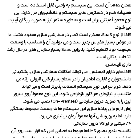
همان SaaS آن است. این سیستم به راحتی قابل استفاده است و
همیشه هم در دسترس مدیر سیستم و دانشجویان قرار دارد. این
نوع معمولاً مبتنی بر ابر است و به طور مستمر نیز به صورت رایگان آپدیت
می شود.
LMS از نوع SaaS، ممکن است کمی در سفارشی سازی محدود باشد. اما
در عوض بسیار مقیاس پذیر است و می توانید آن را متناسب با وسعت
مجموعه خود تنظیم کنید. بنابراین Saas بسیار سازمان های در حال رشد
انتخاب ایدئالی است.
دارای لایسنس:
LMSهای دارای لایسنس، می تواند امکانات سفارشی سازی، پشتیبانی
دانشجویان و قابلیت اطمینان را در سطح بسیار قابل قبولی ارائه می
دهد. در واقع این نوع سیستم انعطاف پذیرتر است و می تواند
متناسب با نیازهای هر کاربر بازطراحی شود. این نوع معمولاً روی سرور
ابری یا به صورت درون سازمانی (On-Prenises) نصب می شود.
زمان لازم برای پیاده سازی این سیستم ها به وسعت مجموعه بستگی
دارد؛ اما به روزرسانی آنها معمولآً زمان بیشتری می برد.
4/ مبتنی بر ابر VS درون سازمانی
تقسیم بندی بعدی LMSها مربوط به فضایی اس که قرار است روی آن