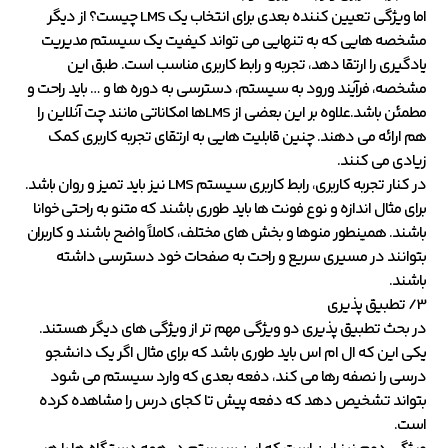
اما ویژگی تعیین کننده بعدی برای انتخاب یک LMS چیست؟ از دیگر
مشخصه هایی که به تنهایی می تواند کیفیت یک سیستم مدیریت
یادگیری را ارتقا دهد، تجربه و رابط کاربری مناسب است. طبق این
مشخصه، فرآیند ورود به سیستم، دسترسی به دوره ها و … باید راحت و
مطمئن باشد.علاوه بر این بعضی از LMSها امکاناتی مانند چت آنلاین را
هم ارائه می دهند. چنین قابلیت هایی به ارتقای تجربه کاربری کمک
زیادی می کنند.
در کنار تجربه کاربری، رابط کاربری سیستم LMS نیز باید تمیز و روان باشد.
برای مثال اندازه و نوع فونت ها باید طوری باشند که متنو به راحتی خوانا
باشند. همینطور منوها و بخش های مختلف، کاملاً واضح باشند و کاربران
بتوانند در مسیری سریع و راحت به صفحات خود دسترسی داشته
باشند.
3/ تطبیق پذیری
در بحث تطبیق پذیری دو ویژگی مهم تر از ویژگی های دیگر هستند.
یکی این که ال ام اس باید طوری باشد که برای مثال اگر یک دانشجو
درسی را نصفه رها می کند، دفعه بعدی که وارد سیستم می شود
بتواند تشخیص دهد که دفعه پیش تا کجای درس را مشاهده کرده
است.