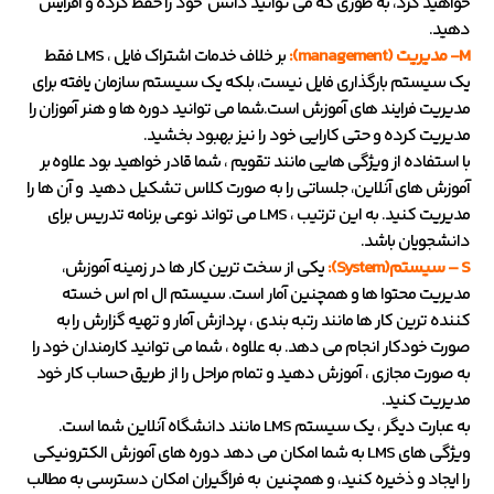
خواهید کرد، به طوری که می توانید دانش خود را حفظ کرده و افزایش
دهید.
M- مدیریت (management):
بر خلاف خدمات اشتراک فایل ، LMS فقط
یک سیستم بارگذاری فایل نیست، بلکه یک سیستم سازمان یافته برای
مدیریت فرایند های آموزش است.شما می توانید دوره ها و هنر آموزان را
مدیریت کرده و حتی کارایی خود را نیز بهبود بخشید.
با استفاده از ویژگی هایی مانند تقویم ، شما قادر خواهید بود علاوه بر
آموزش های آنلاین، جلساتی را به صورت کلاس تشکیل دهید و آن ها را
مدیریت کنید. به این ترتیب ، LMS می تواند نوعی برنامه تدریس برای
دانشجویان باشد.
S – سیستم(System):
یکی از سخت ترین کار ها در زمینه آموزش،
مدیریت محتوا ها و همچنین آمار است. سیستم ال ام اس خسته
کننده ترین کار ها مانند رتبه بندی ، پردازش آمار و تهیه گزارش را به
صورت خودکار انجام می دهد. به علاوه ، شما می توانید کارمندان خود را
به صورت مجازی ، آموزش دهید و تمام مراحل را از طریق حساب کار خود
مدیریت کنید.
به عبارت دیگر ، یک سیستم LMS مانند دانشگاه آنلاین شما است.
ویژگی های LMS به شما امکان می دهد دوره های آموزش الکترونیکی
را ایجاد و ذخیره کنید، و همچنین به فراگیران امکان دسترسی به مطالب