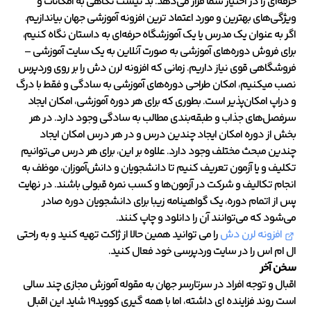
حرفه‌ای را در اختیار شما قرار می‌دهد. بد نیست نگاهی به امکانات و
ویژگی‌های بهترین و مورد اعتماد ترین افزونه آموزشی جهان بیاندازیم.
اگر به عنوان یک مدرس یا یک آموزشگاه حرفه‌ای به داستان نگاه کنیم،
برای فروش دوره‌های آموزشی به صورت آنلاین به یک سایت آموزشی –
فروشگاهی قوی نیاز داریم. زمانی که افزونه لرن دش را بر روی وردپرس
نصب میکنیم، امکان طراحی دوره‌های آموزشی به سادگی و فقط با درگ
و دراپ امکان‌پذیر است. بطوری که برای هر دوره آموزشی، امکان ایجاد
سرفصل‌های جذاب و طبقه‌بندی مطالب به سادگی وجود دارد. در هر
بخش از دوره امکان ایجاد چندین درس و در هر درس امکان ایجاد
چندین مبحث مختلف وجود دارد. علاوه بر این، برای هر درس می‌توانیم
تکلیف و یا آزمون تعریف کنیم تا دانشجویان و دانش‌آموزان، موظف به
انجام تکالیف و شرکت در آزمون‌ها و کسب نمره قبولی باشند. در نهایت
پس از اتمام دوره، یک گواهینامه زیبا برای دانشجویان دوره صادر
می‌شود که می‌توانند آن را دانلود و چاپ کنند.
افزونه لرن دش
را می توانید همین حالا از ژاکت تهیه کنید و به راحتی
ال ام اس را در سایت وردپرسی خود فعال کنید.
سخن آخر
اقبال و توجه افراد در سرتارسر جهان به مقوله آموزش مجازی چند سالی
است روند فزاینده ای داشته، اما با همه گیری کووید19 شاید این اقبال