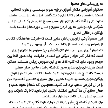
به روزرسانی های محتوا
محتوای آموزشی دانش آموزان بر پایه علوم مهندسی و علوم انسانی
است؛ به همین دلیل LMS های دانشگاهی نیازی به بروزرسانی منظم
ندارد. ولی از آنجا که نیازهای بازار بسیار سریع تغییر می کند ، ال ام اس
شرکتی باید توانایی به روز کردن سریع و آسان دوره ها را داشته باشد.
رایگان در مقابل تجاری
این معمولاً یکی از اولین چالش هایی است که شرکت ها هنگام انتخاب
ال ام اس و جواب به سوال LMS چیست با آن روبرو می شوند.
تصمیم گیری بین سیستم های آموزش اپن سورس یا تجاری چیزی
است که فکر اکثر افراد را درگیر می کند. در حقیقت ، یک تصور غلط بین
مردم وجود دارد که کلیه LMS های اپن سورس رایگان هستند. ممکن
است هزینه ای برای صدور مجوز نداشته باشد ، اما این بدان معنی
نیست که هیچ هزینه ای وجود ندارد. شما با انتخاب هر کدام از انواع
رایگان مجبور هستید هزینه هایی را برای سرور و هاستی که سایت تان
را در آن قرار می دهید پرداخت کنید. همچنین اگه شما با نحوه نصب و
فعال سازی آن ها آشنایی نداشته باشید نیاز دارید تا با یک شرکت برای
نصب و فعال سازی LMS خود قرار داد ببندید.
برای افرادی که هیچ پیش زمینه ای درباره علوم کامپیوتر ندارند نسخه