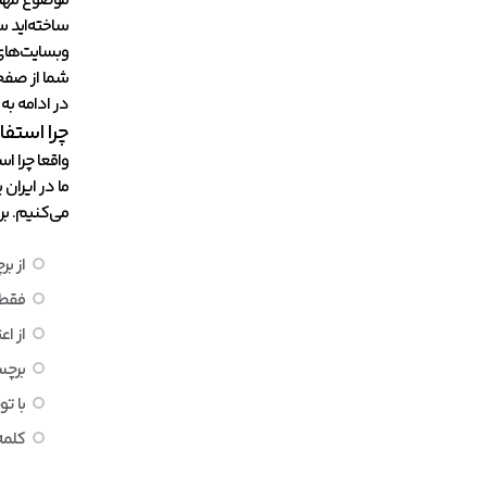
موضوع مهم 
ساخته‌اید س
وبسایت‌های 
شما از صفحا
در ادامه به
چرا استفا
واقعا چرا ا
ما در ایران
می‌کنیم. برا
از بر
فقط 
از ا
برچس
با ت
کلمه