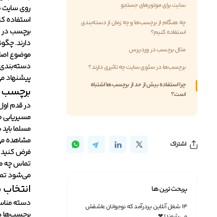
سایت برای موتورهای جستجو
روی سایت شم
استفاده کن
چه هنگام از برچسب‌ها و چه زمان از دسته‌بندی
برچسب در و
استفاده کنیم؟
دارند. چگون
مثال برچسب در وردپرس
موضوع اصلی 
دسته‌بندی 
برچسب‌ها در سئوی سایت چه تاثیری دارند؟
پیشنهاد می‌
چرا استفاده بیش از حد از برچسب‌ها اشتباه
برچسب 
است؟
در قدم اول
مسیریابی می
مسلما باید
مشاهده می‌
اشتراک
فرض کنید م
تماس چه مق
می‌شود تما
انتخاب ب
پربحث ترین ها
دسته مناسب
۱۴ شغل آنلاین پردرآمد که نوجوانان عاشقش
برچسب‌ها د
می‌شوند! ❤