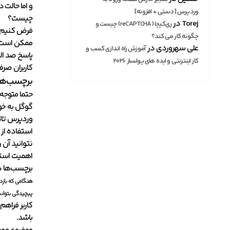
و اما حالت
وردپرس [دستی + افزونه]
چیست؟
Torej
در
ری‌کپچا (reCAPTCHA) چیست و
فرض کنیم شم
چگونه کار می کند؟
ممکن است ب
علی سهروردی
در
آموزش راه اندازی کسب و
پاسخ صد الب
کار اینترنتی و ایده های پولساز ۲۰۲۶
کاربران صرف
برچسب‌ها 
حتما متوجه 
گوگل به خو
وردپرس تاث
استفاده از
نتوانید آن 
اهمیت استف
برچسب‌ها در
هنگامی که بازدی
پیچیدگی بتواند
کاربر فراهم
باشد.