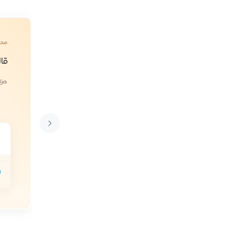
محص
قال
هزا
0