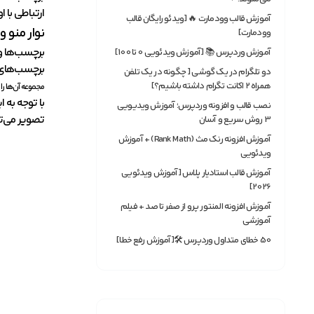
ارتباطی با ا
آموزش قالب وودمارت 🔥 [ویدئو رایگان قالب
نوار منو 
وودمارت]
برچسب‌ها و
آموزش وردپرس 📚 [آموزش ویدئویی 0 تا 100]
برچسب‌های 
دو تلگرام در یک گوشی [ چگونه در یک تلفن
همراه ۲ اکانت تگرام داشته باشیم؟]
مجموعه آن‌ها را
با توجه به 
نصب قالب و افزونه وردپرس؛ آموزش ویدیویی
تصویر می‌تو
3 روش سریع و آسان
آموزش افزونه رنک مث (Rank Math) + آموزش
ویدئویی
آموزش قالب استادیار پلاس [آموزش ویدئویی
2026]
آموزش افزونه المنتور پرو از صفر تا صد + فیلم
آموزشی
50 خطای متداول وردپرس 🛠[آموزش رفع خطا]