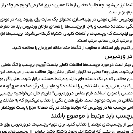
ا نیز می‌شود. چه جالب! بعضی از ما تا همین دیروز فکر می‌کردیم هر چقدر از
یم، بهتر است.
ردپرس نقش مهمی در بهینه‌سازی محتوای یک سایت برای بهبود رتبه در موتو
گی استفاده مناسب و به‌جا از برچسب‌ها را همه‌ی طرحان وردپرس باید مد نظر قر
اینجاست که برچسب‌ها با کلمات کلیدی اشتباه گرفته می‌شوند. برچسب‌ها ابزار
و مرتب کردن مطالب مرتب است.
کنیم برای استفاده مطلوب از تگ‌ها حتما مقاله امروزمان را مطالعه کنید.
در وردپرس
 بهتر است در مورد برچسب‌ها اطلاعات کاملی بدست آوریم. برچسب یا تگ عاملی
‌شود. یعنی چه؟ یعنی به کاربران امکان یافتن بهتر مطالب سایت را می‌دهد. این
 بین مطالبی که در یک دسته جای دارند و مرتبط هستند برقرار شود. یعنی اگر 
کنید، یعنی برچسب اشتباهی را استفاده کرده‌اید زیرا در آن صفحه هیچ‌گونه م
طلبی با عنوان “ساخت فرم تماس در وردپرس” داریم. حال می‌خواهیم برچسبی را 
الاتی در سایت موجود است. طبق همان تگی را انتخاب می‌کنیم که به مقالات 
می برچسب‌ ها در وردپرس که مرتبط بودند در یک صفحه مجزا با پست موردنظر ن
رچسب باید مرتبط با موضوع باشند
ی از برچسب‌های مرتبط را انتخاب کنید. برای تهیه برچسب‌ها در وردپرس برای 
ر وردپرس و متنی که نوشته‌اید، وجود داشته باشد. بنابراین از برچسب‌های غی