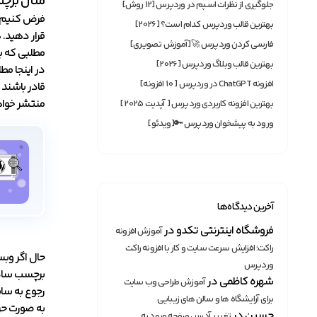
مثال برچ
جلوگیری از نظرات اسپم در وردپرس [12 روش]
فرض کنیم د
بهترین قالب وردپرس کدام است؟ [2026]
قرار دهید. 
فارسی کردن وردپرس 🚀[آموزش تصویری]
مطلبی که با
بهترین قالب وبلاگ وردپرس [2026]
در اینجا م
افزونه ChatGPT در وردپرس [ 10 افزونه]
قادر باشند
منتشر خواهد
بهترین افزونه‌ کاربردی وردپرس [ آپدیت 2025]
ورود به پیشخوان وردپرس 🔑[ویدئو]
آخرین دیدگاه‌ها
فروشگاه اینترنتی تکدو
در
آموزش افزونه
راکت؛ افزایش سرعت سایت و کار با افزونه راکت
حال اگر وب
وردپرس
برچسب ساده 
شهره کاظمی
در
آموزش طراحی وب سایت
رجوع به سا
برای آرایشگاه ها و سالن های زیبایی
به صورت حرف
حسین
در
تغییر آدرس صفحه ورود به