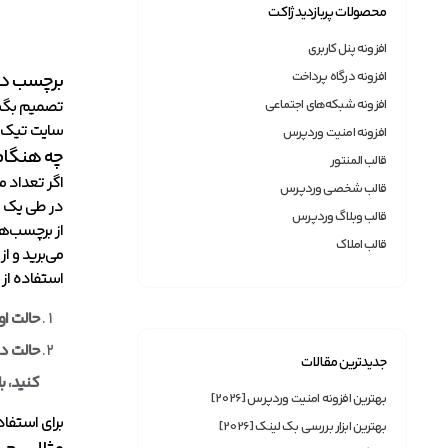
محصولات پربازدید ژاکت
افزونه پنل کاربری
افزونه درگاه پرداخت
برچسب در
افزونه شبکه‌های اجتماعی
تصمیم بگیری
سایت تیک خوردن گزینه‌های “egories
افزونه امنیت وردپرس
چه هنگام 
قالب المنتور
قالب شخصی وردپرس
در طی یک ما
قالب وبلاگ وردپرس
قالب املاک
می‌برید و ا
استفاده از 
حالت او
جدیدترین مقالات
کنید، ب
بهترین افزونه امنیت وردپرس [2026]
برای استفاد
بهترین ابزار بررسی بک لینک [2026]