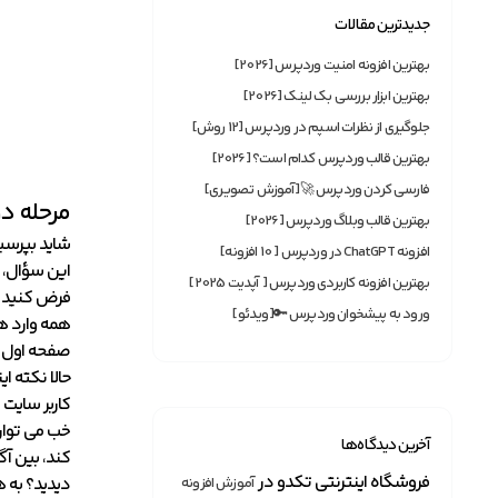
جدیدترین مقالات
بهترین افزونه امنیت وردپرس [2026]
بهترین ابزار بررسی بک لینک [2026]
جلوگیری از نظرات اسپم در وردپرس [12 روش]
بهترین قالب وردپرس کدام است؟ [2026]
فارسی کردن وردپرس 🚀[آموزش تصویری]
مرحله د
بهترین قالب وبلاگ وردپرس [2026]
شاید بپرسید
افزونه ChatGPT در وردپرس [ 10 افزونه]
این سؤال، ک
بهترین افزونه‌ کاربردی وردپرس [ آپدیت 2025]
فرض کنید ک
ورود به پیشخوان وردپرس 🔑[ویدئو]
همه وارد ه
صفحه اول گ
حالا نکته ا
کاربر سایت
خب می توان
آخرین دیدگاه‌ها
کند، بین آگ
فروشگاه اینترنتی تکدو
در
دیدید؟ به ه
آموزش افزونه