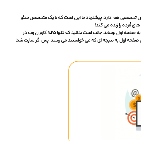
انش تخصصی هم دارد، پیشنهاد ما این است که با یک متخصص سئو
ای مُرده را زنده می کند!
چرا سئو تا این حد مهم است؟ چون می تواند سایت شما را از صفحه دو (یا دو به بعد گوگل)، به صفحه اول برساند. جالب است بدانید که تنها 25% کاربران وب در
م به بعد گوگل دیدن می کنند. یعنی 75% کاربران در همان صفحه اول به نتیجه ای که می خواستند می رسند. پس اگر سایت شما