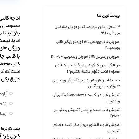
پربحث ترین ها
اما چه قال
مجموعه ای ا
۱۴ شغل آنلاین پردرآمد که نوجوانان عاشقش
بخوانید تا ب
می‌شوند! ❤
اما بد نیست 
آموزش قالب وودمارت 🔥 [ویدئو رایگان قالب
ویژگی های 
وودمارت]
با قالب ج
آموزش وردپرس 📚 [آموزش ویدئویی 0 تا 100]
دو تلگرام در یک گوشی [ چگونه در یک تلفن
است که کارف
همراه ۲ اکانت تگرام داشته باشیم؟]
طریق یکی ا
نصب قالب و افزونه وردپرس؛ آموزش ویدیویی
3 روش سریع و آسان
آپلو
آموزش افزونه رنک مث (Rank Math) + آموزش
ویدئویی
انتخ
آموزش قالب استادیار پلاس [آموزش ویدئویی
ارسال 
2026]
آموزش افزونه المنتور پرو از صفر تا صد + فیلم
بعد کارفرما
آموزشی
قبول یا رد آ