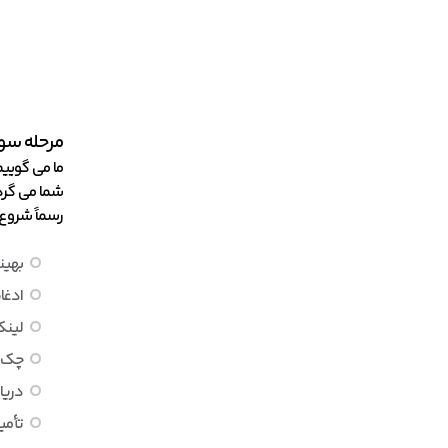
مرحله سو
ما می گوییم
شما می گردی
رسماً شروع 
بهین
ادغام 
لینک
چک ک
دریا
تأمی