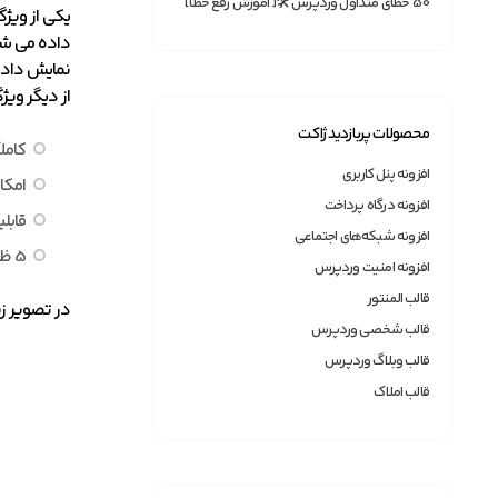
50 خطای متداول وردپرس 🛠[آموزش رفع خطا]
یکی از ویژ
داده می شو
نمایش داده
از دیگر ویژ
محصولات پربازدید ژاکت
کامل
افزونه پنل کاربری
امکا
افزونه درگاه پرداخت
قابل
افزونه شبکه‌های اجتماعی
5 ظاهر متنوع برای صفحه اصلی
افزونه امنیت وردپرس
قالب المنتور
در تصویر ز
قالب شخصی وردپرس
قالب وبلاگ وردپرس
قالب املاک