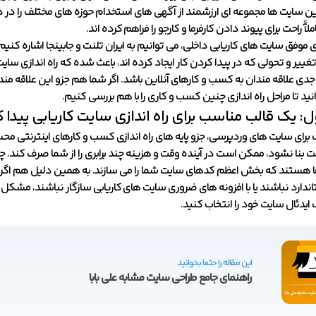
این سایت ها مجموعه ای ارزشمند از آگهی های استخدام حوزه های مختلف را در د
آً راحت برای پیوند دادن کارفرما و کارجو را فراهم کرده اند.
ی موفق سایت های کاریابی داخلی، می توانیم به ایران تلنت و جابینجا اشاره کنی
غییر و تحولی که در پیدا کردن کار ایجاد کرده اند، باعث شده که راه اندازی سایت
 جدی علاقه مندان به کسب و کارهای آنلاین باشد. اگر شما هم جزو این علاقه م
بمانید تا مراحل راه اندازی چنین کسب و کاری را با هم بررسی کنیم.
ل: یک قالب مناسب برای راه اندازی سایت کاریابی پیدا ک
ب برای سایت های وردپرسی، جزو پایه های راه اندازی کسب و کارهای اینترنتی 
 بنا نشود، ممکن است در آینده وقت و هزینه چند برابری را از شما صرف کند. چر
ا هستند که بخش اعظم کدهای سایت شما را می سازند. به همین دلیل هم اگر 
اندارد نباشند یا با افزونه های ضروری سایت های کاریابی سازگار نباشند، مشک
ب ایدئال سایت خود را انتخاب کنید.
این مقاله را حتما بخوانید
راهنمای جامع طراحی سایت مشابه علی بابا