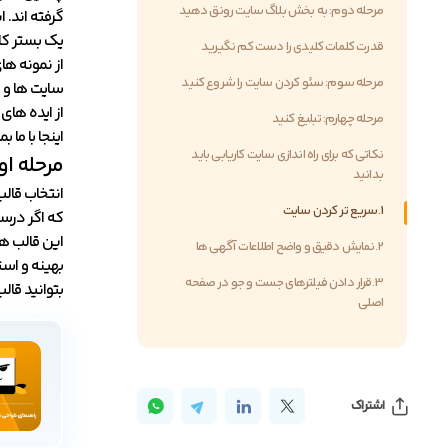
مرحله دوم: به بخش بلاگ سایت رونق دهید
گرفته اند. 
یک بستر کامل
قدرت کلمات کلیدی را دست کم نگیرید
از نمونه ها
مرحله سوم: سئو کردن سایت را شروع کنید
سایت ها و ت
از ایده های
مرحله چهارم: تبلیغ کنید
اینجا با ما 
نکاتی که برای راه اندازی سایت کاریابی باید
مرحله او
بدانید
انتخاب قال
1.سریع تر کردن سایت
که اگر درست
این قالب ه
2.نمایش دقیق و واضح اطلاعات آگهی ها
بهینه و است
3.قرار دادن فیلترهای جست و جو در صفحه
بتوانید قال
اصلی
اشتراک