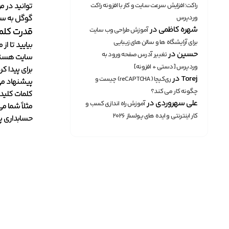
توانید در م
راکت؛ افزایش سرعت سایت و کار با افزونه راکت
گوگل به سا
وردپرس
شهره کاظمی
در
قدرت کلم
آموزش طراحی وب سایت
برای آرایشگاه ها و سالن های زیبایی
بیایید تا ا
حسین
در
تغییر آدرس صفحه ورود به
سایت هستند.
وردپرس [دستی + افزونه]
برای پیدا ک
Torej
در
ری‌کپچا (reCAPTCHA) چیست و
چگونه کار می کند؟
کلمات کلید
علی سهروردی
در
آموزش راه اندازی کسب و
مثلاً شما م
کار اینترنتی و ایده های پولساز ۲۰۲۶
حسابداری پاره قت 