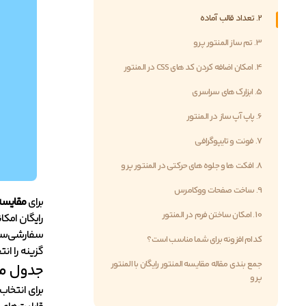
2. تعداد قالب آماده
3. تم ساز المنتور پرو
4. امکان اضافه کردن کد های CSS در المنتور
5. ابزارک های سراسری
6. پاپ آپ ساز در المنتور
7. فونت و تایپوگرافی
8. افکت ها و جلوه های حرکتی در المنتور پرو
9. ساخت صفحات ووکامرس
برای
مقایسه 
10. امکان ساختن فرم در المنتور
رایگان امکا
سفارشی‌ساز
کدام افزونه برای شما مناسب است؟
گزینه را انت
جمع بندی مقاله مقایسه المنتور رایگان با المنتور
جدول مقا
پرو
برای انتخا