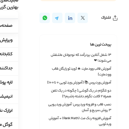
قابلیت‌های 
بهترین گزین
اشتراک
صفحه‌سا
ویرایش 
پربحث ترین ها
کتابخانه
۱۴ شغل آنلاین پردرآمد که نوجوانان عاشقش
می‌شوند! ❤
جداکننده‌های
آموزش قالب وودمارت 🔥 [ویدئو رایگان قالب
وودمارت]
لایه پوششی پس
آموزش وردپرس 📚 [آموزش ویدئویی 0 تا 100]
دو تلگرام در یک گوشی [ چگونه در یک تلفن
انیمیشن
همراه ۲ اکانت تگرام داشته باشیم؟]
نصب قالب و افزونه وردپرس؛ آموزش ویدیویی
ابزارک نظرات
3 روش سریع و آسان
آموزش افزونه رنک مث (Rank Math) + آموزش
ویدئویی
گوگل م