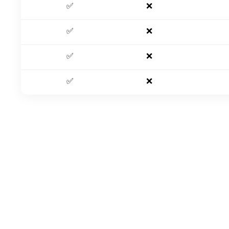
✅
❌
✅
❌
✅
❌
✅
❌