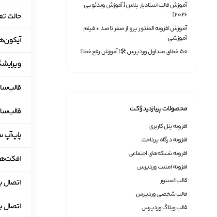
آموزش قالب استادیار پلاس [آموزش ویدئویی
2026]
حالت تعمیر 
آموزش افزونه المنتور پرو از صفر تا صد + فیلم
آموزشی
آیکون‌ه
50 خطای متداول وردپرس 🛠[آموزش رفع خطا]
ویرایشگ
قالب‌ساز پوسته
محصولات پربازدید ژاکت
قالب‌ساز ووکامر
افزونه پنل کاربری
پاپ‌آپ ساز (ilder
افزونه درگاه پرداخت
افزونه شبکه‌های اجتماعی
افکت‌ها
افزونه امنیت وردپرس
قالب المنتور
اتصال ب
قالب شخصی وردپرس
اتصال به M
قالب وبلاگ وردپرس