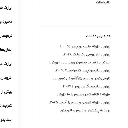
قالب املاک
ابزارک ف
ذخیره و
فرم‌ساز
جدیدترین مقالات
بهترین افزونه امنیت وردپرس [2026]
المان‌های چسبا
بهترین ابزار بررسی بک لینک [2026]
جلوگیری از نظرات اسپم در وردپرس [12 روش]
ابزارک دع
بهترین قالب وردپرس کدام است؟ [2026]
افزودن CSS و کد سفارشی
فارسی کردن وردپرس 🚀[آموزش تصویری]
بهترین قالب وبلاگ وردپرس [2026]
بیش از ۶۰ ابزارک اضافی
افزونه ChatGPT در وردپرس [ 10 افزونه]
بهترین افزونه‌ کاربردی وردپرس [ آپدیت 2025]
شرایط نمایش مح
ورود به پیشخوان وردپرس 🔑[ویدئو]
اسلایدر