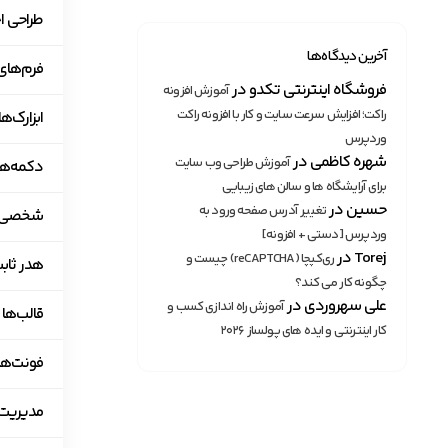
طراحی اختصاص
آخرین دیدگاه‌ها
فرم‌های
فروشگاه اینترنتی تکدو
در
آموزش افزونه
راکت؛ افزایش سرعت سایت و کار با افزونه راکت
ابزارک‌ه
وردپرس
شهره کاظمی
در
آموزش طراحی وب سایت
دکمه‌ها
برای آرایشگاه ها و سالن های زیبایی
حسین
در
تغییر آدرس صفحه ورود به
شخصی‌سا
وردپرس [دستی + افزونه]
Torej
در
ری‌کپچا (reCAPTCHA) چیست و
هدر ثابت (y Header
چگونه کار می کند؟
علی سهروردی
در
آموزش راه اندازی کسب و
قالب‌ها 
کار اینترنتی و ایده های پولساز ۲۰۲۶
فونت‌ها
مدیریت نقش ک