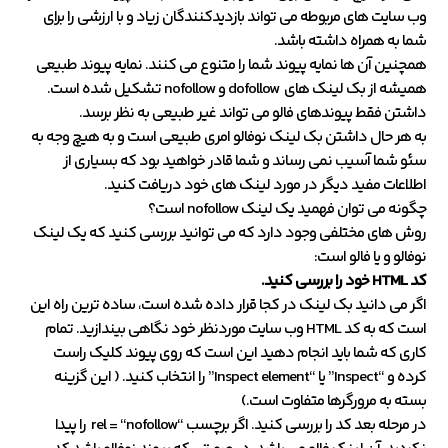
وب سایت های مربوطه می تواند بازدیدکنندگان زیاد و با ارزشی را برای
شما به همراه داشته باشد.
همچنین آن ها نمایه پیوند شما را متنوع می کنند. نمایه پیوند طبیعی
همیشه از بک لینک های dofollow و nofollow تشکیل شده است.
داشتن فقط پیوندهای فالو می تواند غیر طبیعی به نظر برسد.
به هر حال داشتن بک لینک نوفالو امری طبیعی است و به هیچ وجه به
سئو شما آسیب نمی رساند و شما قادر خواهید بود که بسیاری از
اطلاعات مفید دیگر در مورد لینک های خود دریافت کنید.
چگونه می توان فهمید یک لینک nofollow است؟
روش های مختلفی وجود دارد که می توانید بررسی کنید که یک لینک
نوفالو و یا فالو است:
کد HTML خود را بررسی کنید.
اگر می دانید بک لینک در کجا قرار داده شده است، ساده ترین راه این
است که به کد HTML وب سایت موردنظر خود نگاهی بیندازید. تمام
کاری که شما باید انجام دهید این است که روی پیوند کلیک راست
کرده و “Inspect” یا “Inspect element” را انتخاب کنید. ( این گزینه
بسته به مرورگرها متفاوت است.)
در مرحله بعد کد را بررسی کنید. اگر برچسب “rel = “nofollow را پیدا