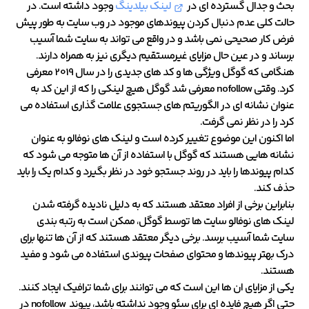
بحث و جدال گسترده ای در
لینک بیلدینگ
وجود داشته است. در
حالت کلی عدم دنبال کردن پیوندهای موجود در وب سایت به طور پیش
فرض کار صحیحی نمی باشد و در واقع می تواند به سایت شما آسیب
برساند و در عین حال مزایای غیرمستقیم دیگری نیز به همراه دارند.
هنگامی که گوگل ویژگی ها و کد های جدیدی را در سال 2019 معرفی
کرد. وقتی nofollow معرفی شد گوگل هیچ لینکی را که از این کد به
عنوان نشانه ای در الگوریتم های جستجوی علامت گذاری استفاده می
کرد را در نظر نمی گرفت.
اما اکنون این موضوع تغییر کرده است و لینک های نوفالو به عنوان
نشانه هایی هستند که گوگل با استفاده از آن ها متوجه می شود که
کدام پیوندها را باید در روند جستجو خود در نظر بگیرد و کدام یک را باید
حذف کند.
بنابراین برخی از افراد معتقد هستند که به دلیل نادیده گرفته شدن
لینک های نوفالو سایت ها توسط گوگل، ممکن است به رتبه بندی
سایت شما آسیب برسد. برخی دیگر معتقد هستند که از آن ها تنها برای
درک بهتر پیوندها و محتوای صفحات پیوندی استفاده می شود و مفید
هستند.
یکی از مزایای ان ها این است که می توانند برای شما ترافیک ایجاد کنند.
حتی اگر هیچ فایده ای برای سئو وجود نداشته باشد، پیوند nofollow در