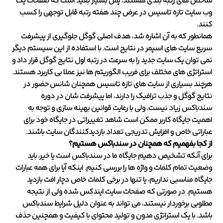
شاخص های رتبه بندی هستند، پس بسیار بعید است که صفحات یک
وب سایت تازه تاسیس در عرض چند هفته رتبه قابل توجهی را کسب
کنند.
همانطور که به آن اشاره شد، هدف اصلی گوگل جلوگیری از پیشرفت
سریع سایت های اسپمر در نتایج است. با استفاده از این سیستم دیگر
نمی توان یک سایت جدید را به سرعت در رتبه اول نتایج گوگل قرار داد و
استراتژی های مختلف برای فریب الگوریتم ها نیز عملا بی کاربرد هستند.
هرچند بسیاری از سایت های تازه تاسیس همچنان شانس حضور در
نتایج گوگل و جذب ترافیک را دارند، اما پیشرفت شان در دوره
سندباکس زیاد نیست، ولی با رعایت قوانین بهینه سازی و توجه به
اهمیت جایگاه کاربر ممکن است شاهد تغییراتی در جایگاه خود برای
عباراتی خاص و افزایش تدریجی تعداد بازدیدکنندگان سایت باشند.
از کجا بفهمیم که همچنان در سندباکس هستیم؟
برای آنکه تشخیص دهیم جایگاه ما در سندباکس است یا خیر، باید
وضعیت تمام کلمات و واژه ها را بررسی کنیم. اینکه آیا برای همه عبارات
جایگاه مناسبی نداریم، یا تنها در برخی کلمات خاص دچار افت بازدید
هستیم. در صورتی که صفحات سایت ایندکس شده ولی از نتیجه
مطلوبی برخوردار نیستند، می تواند به عنوان دلیل شرایط سندباکس
باشد. با یک استراتژی مدون و تولید محتوای با کیفیت و همچنین حذف