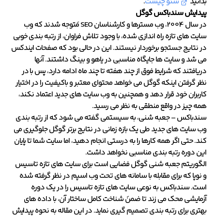
بدانید
سئو چیست
.
پیدایش سندباکس گوگل
در سال 2004، وب مسترها و کارشناسان SEO مَتوجه شدند که وب
سایت های تازه راه اندازی شده، با وجود تلاش فراوان، از رتبه بندی خوبی
در نتایج جستجو برخوردار نیستند. این در حالی بود که صفحات ایندکس
می شد و سایت ها جایگاه مناسبی در یاهو و بینگ داشتند. آنها
دریافتند که شرایط فوق از چند هفته تا چند ماه ادامه دارد، پس با در
نظر گرفتن اینکه گوگل می خواهد محتوای معتبر و باکیفیت را در اختیار
کاربران خود قرار دهد و همچنین به وب سایت های جدید اعتماد نکند،
همه چیز در واقع منطقی به نظر می رسید.
سندباکس – جعبه شنی، به سیستمی گفته می شود که از رتبه بندی
وب سایت های جدید طی یک بازه زمانی در نتایج برتر گوگل جلوگیری می
کند. حتی اگر همه کارها را به درستی انجام دهید، اما سایت شما تا پایان
این دوره رتبه بندی مناسبی نخواهد داشت.
الگوریتم جعبه شنی گوگل فضایی است برای سایت های تازه تاسیس
و نوپا که برای مقابله با سامانه های تحت وب اسپم در نظر گرفته شده
است. سندباکس به نوعی سایت های تازه تاسیس را در یک دوره
آزمایشی محک می زند تا ضمنَ شناخت کامل ساختار آن، با داده های
بهتری برای رتبه بندی تصمیم گیری نماید. در این مقاله به نحوه پیدایش