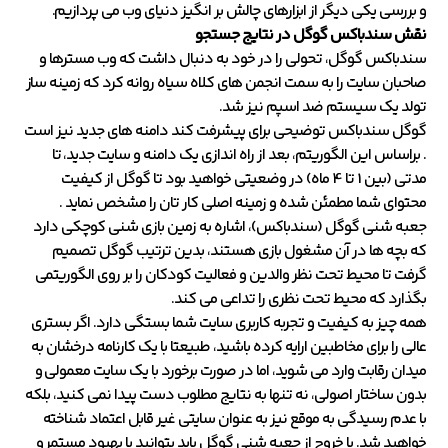
و بررسی یکی دیگر از ابزارهای چالش بر انگیز دنیای وب می پردازیم.
نقش سندباکس گوگل در نتایج جستجو
سندباکس گوگل، تحولی را در خود به دنبال داشت که وب مسترها و
صاحبان سایت را به سمت انجمن های کلاه سیاه روانه کرد که زمینه ساز
تولد یک سیستم ضد اسپم نیز شد.
گوگل سندباکس توضیحی برای پیشرفت کند دامنه های جدید نیز است
. براساس این الگوریتم، بعد از راه اندازی یک دامنه و سایت جدید، تا
مدتی (بین 1 تا 4 ماه) در وضعیتی خواهید بود تا گوگل از کیفیت
محتوای شما مطمئن شده و زمینه اصلی کار تان را مشخص نماید .
جعبه شنی گوگل (سندباکس)، اشاره به زمین بازی شنی کوچکی دارد
که بچه ها در آن مشغول بازی هستند، بدین ترتیب گوگل تصمیم
گرفت تا محیط تحت نظر والدین و فعالیت کودکان را بر روی الگوریتمی
بگذارد که محیط تحت نظری را تداعی می کند.
همه چیز به کیفیت و تجربه کاربری سایت شما بستگی دارد. اگر بستری
عالی را برای مخاطبین ارایه کرده باشید، طبیعتا با یک کارنامه درخشان به
میدان رقابت وارد می شوید، اما در صورت برخورد با یک سایت معمولی و
بدون ساختار اصولی، نه تنها به نتایج مطلوب دست پیدا نمی کنید، بلکه
با عدم رسیدگی به موقع نیز به عنوان سایتی غیر قابل اعتماد شناخته
خواهید شد. با خروج از جعبه شنی گوگل باید بتوانید با بهبود مستمر و