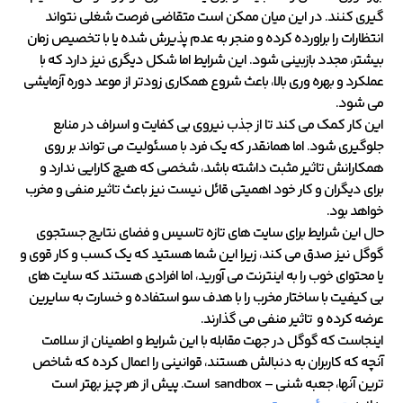
گیری کنند. در این میان ممکن است متقاضی فرصت شغلی نتواند
انتظارات را براورده کرده و منجر به عدم پذیرش شده یا با تخصیص زمان
بیشتر، مجدد بازبینی شود. این شرایط اما شکل دیگری نیز دارد که با
عملکرد و بهره وری بالا، باعث شروع همکاری زودتر از موعد دوره آزمایشی
می شود.
این کار کمک می کند تا از جذب نیروی بی کفایت و اسراف در منابع
جلوگیری شود. اما همانقدر که یک فرد با مسئولیت می تواند بر روی
همکارانش تاثیر مثبت داشته باشد، شخصی که هیچ کارایی ندارد و
برای دیگران و کار خود اهمیتی قائل نیست نیز باعث تاثیر منفی و مخرب
خواهد بود.
حال این شرایط برای سایت های تازه تاسیس و فضای نتایج جستجوی
گوگل نیز صدق می کند، زیرا این شما هستید که یک کسب و کار قوی و
یا محتوای خوب را به اینترنت می آورید، اما افرادی هستند که سایت های
بی کیفیت با ساختار مخرب را با هدف سو استفاده و خسارت به سایرین
عرضه کرده و تاثیر منفی می گذارند.
اینجاست که گوگل در جهت مقابله با این شرایط و اطمینان از سلامت
آنچه که کاربران به دنبالش هستند، قوانینی را اعمال کرده که شاخص
ترین آنها، جعبه شنی – sandbox است. پیش از هر چیز بهتر است