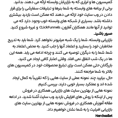
کمیسیون ها و ابزاری که به بازاریابان وابسته ارائه می دهند، بدانید.
برخی از برنامه های وابسته به شما بنرها و تبلیغات سفارشی را برای قرار
دادن در وب سایت خود ارائه می دهند که ممکن است بازدید بیشتری
داشته باشد. بسیاری از شبکه های وابسته خوب وجود دارد که می
توانید از آنها مانند همکاران آمازون، CLickFunnels و غیره شروع کنید.
صبور باشید.
بازاریابی وابسته، شما را یک شبه میلیونر نخواهد کرد. شما باید به تدریج
مخاطبان خود را بسازید و اعتماد آنها را جلب کنید. به محض اعتماد به
شما، شما را به دیگران توصیه می کنند و چرخه ادامه می یابد. همه این
ها در یک شب اتفاق نمی افتد. وقتی اعتبار کافی ایجاد می کنید،
بازرگانان حتی ممکن است برای تبلیغ محصولات خود در کمیسیون های
بالاتر به شما مراجعه کنند.
حال، بیایید چند نمونه عملی از سایت هایی را که تقریباً به کمال ایجاد
شده اند و عملکرد بسیار خوبی دارند، بررسی کنیم.
نمونه هایی از بهترین سایت های بازاریابی همکاری در فروش
پس از اینکه با روش های افزایش بازدید وب سایت آشنا شدید، در ادامه
مقاله آموزش همکاری در فروش نمونه هایی از بهترین سایت های
بازاریابی افیلیت را به شما نشان خواهیم داد.
Nerdwallet