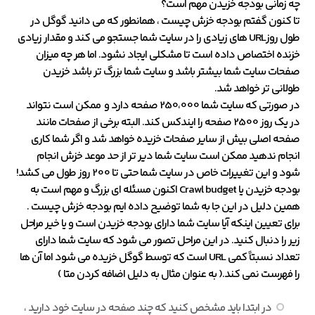
چه زمانی بودجه خزیدن مهم است؟
تا کنون گفتم بودجه خزش چیست ، همانطور که می دانید گوگل در
طول روزURL های زیادی را در سایت شما جستجو می کند و مقدار زیادی
خزنده اختصاص داده است تا مشکلی ایجاد نشود. اما هر چه میزان
صفحات سایت شما بیشتر باشد و سایت شما بزرگ تر باشد خزیدن
طولانی تر خواهد شد.
در صورتی که سایت شما 250،000 صفحه دارد و ممکن است نتواند
در یک روز 2500 صفحه را ایندکس کند. البته برخی از صفحات مانند
صفحه اصلی بیش از سایر صفحات خزیده خواهد شد و اگر شما کاری
انجام ندهید ممکن است سایت شما دیر تر از حد موعد خزش انجام
شود و این تغییرات خاص در سایت شما حتی تا 200 روز طول می کشد!
بودجه خزیدن یا Crawl budget اکنون مسئله ای بزرگ و مهم است به
همین دلیل در این جا به شما توضیح داده ایم بودجه خزش چیست .
برای تعیین اینکه آیا سایت شما دارای بودجه خزیدن است و یا خیر مراحل
زیر را دنبال کنید. در این مراحل تصور می شود که سایت شما دارای
تعداد نسبتاً کمی URL است که توسط گوگل خزیده می شود اما آن ها
را فهرست نمی کند.( به عنوان مثال به دلیل اضافه کردن متا )
در ابتدا باید مشخص کنید که چند صفحه در سایت خود دارید ،