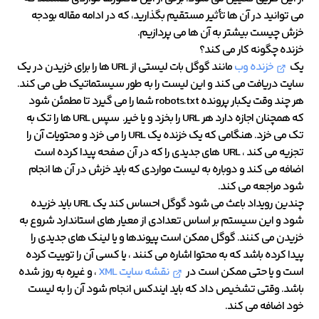
می توانید در آن ها تأثیر مستقیم بگذارید، که در ادامه مقاله بودجه
خزش چیست بیشتر به آن ها می پردازیم.
خزنده چگونه کار می کند؟
یک
خزنده وب
مانند گوگل بات لیستی از URL ها را برای خزیدن در یک
سایت دریافت می کند و این لیست را به طور سیستماتیک طی می کند.
هر چند وقت یکبار پرونده robots.txt شما را می گیرد تا مطمئن شود
که همچنان اجازه دارد هر URL را بخزد و یا خیر. سپس URL ها را تک به
تک می خزد. هنگامی که یک خزنده یک URL را می خزد و محتویات آن را
تجزیه می کند ، URL های جدیدی را که در آن صفحه پیدا کرده است
اضافه می کند و دوباره به لیست مواردی که باید خزش در آن ها انجام
شود مراجعه می کند.
چندین رویداد باعث می شود گوگل احساس کند یک URL باید خزیده
شود و این سیستم بر اساس تعدادی از معیار های استاندارد شروع به
خزیدن می کنند. گوگل ممکن است پیوندها و یا لینک های جدیدی را
پیدا کرده باشد که به محتوا اشاره می کنند ، یا کسی آن را توییت کرده
است و یا حتی ممکن است در
نقشه سایت XML
، و غیره به روز شده
باشد. وقتی تشخیص داد که باید ایندکس انجام شود آن را به لیست
خود اضافه می کند.