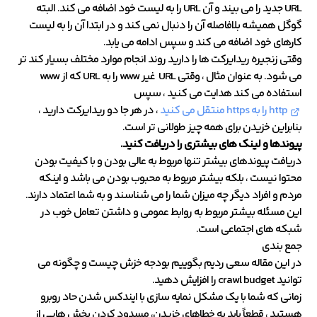
URL جدید را می بیند و آن URL را به لیست خود اضافه می کند. البته
گوگل همیشه بلافاصله آن را دنبال نمی کند و در ابتدا آن را به لیست
کارهای خود اضافه می کند و سپس ادامه می یابد.
وقتی زنجیره ریدایرکت ها را دارید روند انجام موارد مختلف بسیار کند تر
می شود. به عنوان مثال ، وقتی URL غیر www را به URL که از www
استفاده می کند هدایت می کنید ، سپس
http را به https منتقل می کنید
، در هر جا دو ریدایرکت دارید ،
بنابراین خزیدن برای همه چیز طولانی تر است.
پیوندها و لینک های بیشتری را دریافت کنید.
دریافت پیوندهای بیشتر تنها مربوط به عالی بودن و با کیفیت بودن
محتوا نیست ، بلکه بیشتر مربوط به محبوب بودن می باشد و اینکه
مردم و افراد دیگر چه میزان شما را می شناسند و به شما اعتماد دارند.
این مسئله بیشتر مربوط به روابط عمومی و داشتن تعامل خوب در
شبکه های اجتماعی است.
جمع بندی
در این مقاله سعی ردیم بگوییم بودجه خزش چیست و چگونه می
توانید crawl budget را افزایش دهید.
زمانی که شما با یک مشکل نمایه سازی با ایندکس شدن حاد روبرو
هستید ، قطعاً باید به خطاهای خزیدن، مسدود کردن بخش هایی از