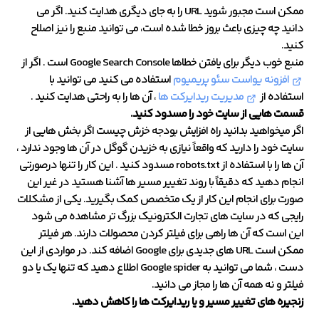
ممکن است مجبور شوید URL را به جای دیگری هدایت کنید. اگر می
دانید چه چیزی باعث بروز خطا شده است، می توانید منبع را نیز اصلاح
کنید.
منبع خوب دیگر برای یافتن خطاها Google Search Console است . اگر از
افزونه یواست سئو پریمیوم
استفاده می کنید می توانید با
استفاده از
مدیریت ریدایرکت ها
، آن ها را به راحتی هدایت کنید .
قسمت هایی از سایت خود را مسدود کنید.
اگر میخواهید بدانید راه افزایش بودجه خزش چیست اگر بخش هایی از
سایت خود را دارید که واقعاً نیازی به خزیدن گوگل در آن ها وجود ندارد ،
آن ها را با استفاده از robots.txt مسدود کنید . این کار را تنها درصورتی
انجام دهید که دقیقاً با روند تغییر مسیر ها آشنا هستید در غیر این
صورت برای انجام این کار از یک متخصص کمک بگیرید. یکی از مشکلات
رایجی که در سایت های تجارت الکترونیک بزرگ تر مشاهده می شود
این است که آن ها راهی برای فیلتر کردن محصولات دارند. هر فیلتر
ممکن است URL های جدیدی برای Google اضافه کند. در مواردی از این
دست ، شما می توانید به Google spider اطلاع دهید که تنها یک یا دو
فیلتر و نه همه آن ها را مجاز می دانید.
زنجیره های تغییر مسیر و یا ریدایرکت ها را کاهش دهید.