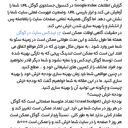
گزارش اطلاعات Google Index در کنسول جستجوی گوگل URL شما را
آزمایش می کند و ابزار بازرسی URL ، وضعیت فهرست فعلی سایت شما را
نشان می دهد. اما گوگل همیشه تمامی صفحات سایت را بلافاصله پس
از انتشار و یا بهینه سازی شدن خزش نمی کند.
در حقیقت، گاهی اوقات، ممکن است
ایندکس سایت در گوگل
هفته ها طول بکشد و این مدت طولانی ممکن است در زمینه سئو به
شما ضرر وارد شود ، به عنوان مثال موردی که در اکثر مواقع اتفاق می
افتد این است که ممکن است لندینگ پیجی که به تازگی بهینه شده
است توسط گوگل ایندکس و یا نمایه نشود و شما دیگر قادر نخواهید
بود افراد مختلف را از کمپین های تبلیغاتی خود و … مطلع کنید.
در چنین مواقعی شما باید زمان بهینه سازی بودجه خزش خود را بهینه
سازی کنید. ما در این مقاله به شما خواهیم گفت که بودجه خزش
چیست و چگونه می توانید آن را بهینه سازی کنید.
بودجه خزش چیست؟
بودجه خزش (crawl budget) تعداد متوسط صفحاتی است که گوگل
در هر روز در سایت شما می خزد. این تعداد ممکن است تغییر کند و
مقدار ثابتی ندارد اما به طور کلی ، نسبتاً پایدار است. گوگل ممکن است
هر روز 6 صفحه را در سایت شما خزش کند و یا ممکن است 5000