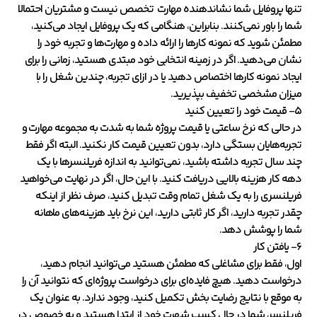
تنها پروفایل شما نشاندهنده مهارت تخصص نیست و مشتریان احتمالا
شما را باور نمی‌کنند. بنابراین، هنگامی که یک پروفایل ایجاد می‌کنید،
مطمئن شوید که نمونه کارها را ارائه داده و مهارت‌ها و تجربه خود را
نشان می‌دهید. اگر در زمینه انتخابی خود مبتدی هستید، زمانی را برای
ایجاد نمونه کارها اختصاص دهید یا در ازای تجربه، چندین شغل را با
میزان مشخصی تخفیف بپذیرید.
۵- قیمت خود را تعیین کنید
در حالی که نرخ ساعتی یا قیمت پروژه شما به شدت به مجموعه مهارت و
تجربه‌هایان بستگی دارد، بدون تعیین قیمت کار نکنید. البته اگر فقط
چند سال تجربه داشته باشید، نمی‌توانید به اندازه فریلنسرها با یک
دهه کار هزینه بالایی دریافت کنید. با این حال، اگر در نهایت می‌خواهید
فریلنسری را به یک شغل تمام وقت تبدیل کنید، صرف نظر از اینکه
چقدر تجربه دارید، اگر کار ثابتی دارید، این نرخ باید هزینه‌های ماهانه
شما را پوشش دهد.
۶- یافتن کار
اول، فقط برای مشاغلی که مطمئن هستید می‌توانید انجام دهید،
درخواست دهید. هیچ فایده‌ای برای درخواست پروژه‌ای که نتوانید آن را
به موقع با نتایج رضایت بخش تکمیل کنید، وجود ندارد. به عنوان یک
فریلنسر، شما در حال کسب شهرت خود از ابتدا هستید و به خصوص در