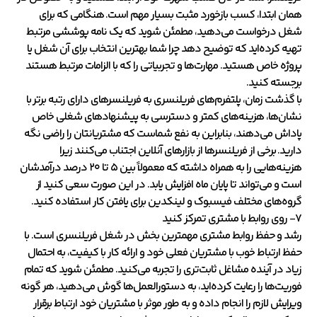
همان ابتدا، کسب بازخورد مثبت بسیار مهم است. هنگامی که برای
شغل درخواست می‌دهید، مطمئن شوید که یک نامه پوششی مرتبط
تهیه کرده‌اید که توضیح دهد چرا شما بهترین انتخاب برای آن شغل یا
پروژه خاص هستید. مهارت‌ها و تجربیاتی را که با الزامات مرتبط هستند
برجسته کنید.
با گذشت زمان، پلتفرم‌های فریلنسری به فریلنسرهای دارای رتبه برتر با
نشان‌ها، هزینه‌های کمتر و دسترسی به پیشنهادهای شغلی خاص
پاداش می‌دهند، بنابراین به نفع شماست که مشتریانتان را راضی نگه
دارید. برخی از فریلنسرها از بازارهای آنلاین اجتناب می‌کنند زیرا
هزینه‌هایی را به همراه داشته که معمولاً بین ۵ تا ۲۰ درصد درآمدشان
است و می‌تواند تا پایان ماه افزایش یابد. در این صورت سعی کنید از
گروه‌های مختلف فیسبوک و لینکدین برای یافتن کار استفاده کنید.
۷- روی روابط با مشتری تمرکز کنید
رشد و حفظ روابط مشتری مهمترین بخش در شغل فریلنسری است. با
حفظ ارتباط خوب با مشتریان فعلی خود و ارائه کار با کیفیت، به احتمال
زیاد در آینده مشاغل ثابت‌تری را تجربه می‌کنید. مطمئن شوید که تمام
فوریت‌ها را رعایت کرده‌اید، به دستورالعمل‌ها گوش می‌دهید، هر گونه
ویرایش لازم را انجام داده و به طور موثر با مشتریان خود ارتباط برقرار