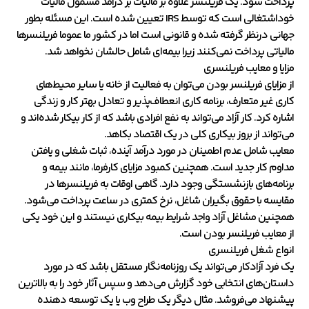
پرداخت شود. یک فریلنسر علاوه بر مالیات بر درآمد مشمول مالیات
خوداشتغالی است که توسط IRS تعیین شده است. این مسئله بطور
جهانی درنظر گرفته شده و قانونی است اما در کشور ما عموما فریلنسرها
مالیاتی پرداخت نمی‌کنند زیرا بیمه‌ای شامل حالشان نخواهد شد.
مزایا و معایب فریلنسری
از مزایای فریلنسر بودن می‌توان به فعالیت از خانه یا سایر محیط‌های
کاری غیر متعارف، برنامه کاری انعطاف‌پذیر و تعادل بهتر کار و زندگی
اشاره کرد. کار آزاد می‌تواند به نفع افرادی باشد که از کار بیکار شده‌اند و
می‌تواند از بروز بیکاری کلی در یک اقتصاد بکاهد.
معایب شامل عدم اطمینان در مورد درآمد آینده، ثبات شغلی و یافتن
مداوم کار جدید است. همچنین کمبود مزایای کارفرما، مانند بیمه و
برنامه‌های بازنشستگی وجود دارد. گاهی اوقات به فریلنسرها در
مقایسه با حقوق بگیران شاغل، نرخ کمتری در ساعت پرداخت می‌شود.
همچنین مشاغل آزاد واجد شرایط بیمه بیکاری نیستند و این خود یکی
از معایب فریلنسر بودن است.
انواع شغل فریلنسری
یک فرد آزادکار می‌تواند یک روزنامه‌نگار مستقل باشد که در مورد
داستان‌های انتخابی خود گزارش می‌دهد و سپس آثار خود را به بالاترین
پیشنهاد می‌فروشد. مثال دیگر یک طراح وب یا یک توسعه دهنده