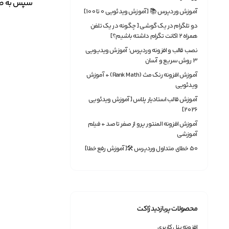
سپس به صفح
آموزش وردپرس 📚 [آموزش ویدئویی 0 تا 100]
دو تلگرام در یک گوشی [ چگونه در یک تلفن
همراه ۲ اکانت تگرام داشته باشیم؟]
نصب قالب و افزونه وردپرس؛ آموزش ویدیویی
3 روش سریع و آسان
آموزش افزونه رنک مث (Rank Math) + آموزش
ویدئویی
آموزش قالب استادیار پلاس [آموزش ویدئویی
2026]
آموزش افزونه المنتور پرو از صفر تا صد + فیلم
آموزشی
50 خطای متداول وردپرس 🛠[آموزش رفع خطا]
محصولات پربازدید ژاکت
افزونه پنل کاربری