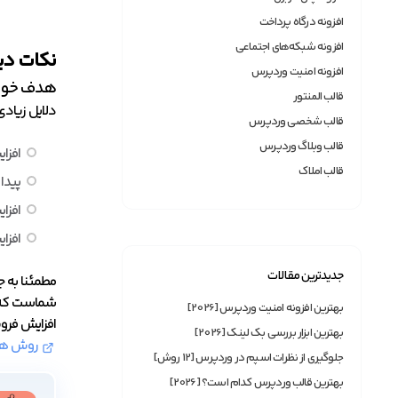
افزونه درگاه پرداخت
افزونه شبکه‌های اجتماعی
نکات دی
افزونه امنیت وردپرس
هدف خودت
قالب المنتور
دلایل زیادی
قالب شخصی وردپرس
قالب وبلاگ وردپرس
افزا
قالب املاک
پیدا
افزای
افزا
جدیدترین مقالات
مطمئنا به ج
شماست که تع
بهترین افزونه امنیت وردپرس [2026]
افزایش فروش
بهترین ابزار بررسی بک لینک [2026]
روش های
جلوگیری از نظرات اسپم در وردپرس [12 روش]
بهترین قالب وردپرس کدام است؟ [2026]