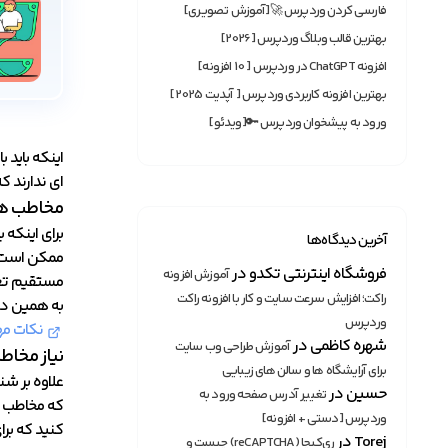
فارسی کردن وردپرس 🚀[آموزش تصویری]
بهترین قالب وبلاگ وردپرس [2026]
افزونه ChatGPT در وردپرس [ 10 افزونه]
بهترین افزونه‌ کاربردی وردپرس [ آپدیت 2025]
ورود به پیشخوان وردپرس 🔑[ویدئو]
اینکه باید 
ای ندارند ک
مخاطب هد
برای اینکه 
آخرین دیدگاه‌ها
ممکن است د
فروشگاه اینترنتی تکدو
در
آموزش افزونه
مستقیم تعی
راکت؛ افزایش سرعت سایت و کار با افزونه راکت
به همین دل
وردپرس
نکات مه
شهره کاظمی
در
آموزش طراحی وب سایت
نیاز مخاط
برای آرایشگاه ها و سالن های زیبایی
علاوه بر ش
حسین
در
تغییر آدرس صفحه ورود به
که مخاطب به
وردپرس [دستی + افزونه]
کنید که بر
Torej
در
ری‌کپچا (reCAPTCHA) چیست و