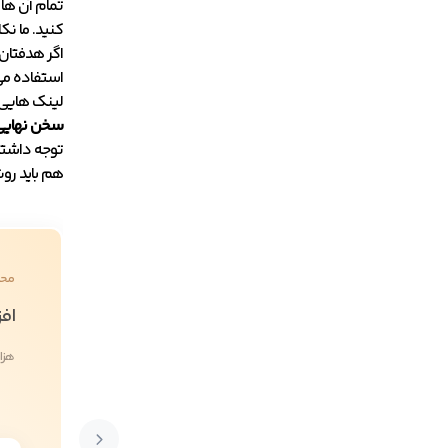
تمام آن ها 
کنید. ما نک
اگر هدفتان 
استفاده می 
لینک هایی 
سخن نهایی
توجه داشته 
هم باید روش
محص
افز
هزا