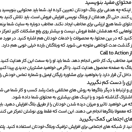
ر محتوای مفید بنویسید
اینکه چه هدفی برای بلاگ خودتان تعیین کرده اید، شما باید محتوایی بنویسید و
 کنند. حتی اگر هدفتان از وبلاگ نویسی افزایش فروش است، باید تلاش کنید ب
حتوای شما هیچ ارزشی برای مخاطب ایجاد نکند، مخاطب دوباره به سایت شما برنم
تواهایی که هدفشان فقط فروش نیست و بیشتر روی رفع مشکلات کاربر تمرکز دارن
نید که در بین محتوا، به محصولات یا خدمات خودتان هم اشاره کنید. در مورد 
ز گذشت مدت کوتاهی متوجه می شوید که وبلاگتان بازده خیلی خوبی هم دارد.
Cal
ید مخاطب یک کار خاص انجام دهد، شما باید او را به سمت این کار هدایت کنید. 
بلاگ به صفحه محصول هدایت کنید. یا اگر می خواهید مشتریان جدیدی پیدا کنید،
خل آن قرار دارد یا بخواهید برای مشاوره رایگان ایمیل و شماره تماس خودش را د
ی را دست کم نگیرید
و ارتباط با دیگر بلاگرها به روش های مختلفی باعث رشد کسب و کار شما می ش
 اشتراک گذاشته شود و یا لینک های بیشتری به محتوای شما داده شود.
 می خواهید تاثیر و میزان دیده شدن خودتان را از طریق بلاگ افزایش دهید، باید
که معمولا بلاگرها انجام می دهند، این است که فقط روی نوشتن تمرکز می کنند
های اجتماعی کمک بگیرید
ید از شبکه های اجتماعی برای افزایش ترافیک وبلاگ خودتان استفاده کنید. پلتف