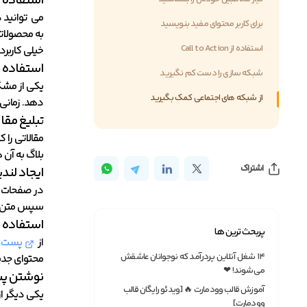
استفاده ا
می توانید د
برای کاربر محتوای مفید بنویسید
به محصولاتی
استفاده از Call to Action
خیلی کاربرد
استفاده ا
شبکه سازی را دست کم نگیرید
یکی از مشکل
از شبکه های اجتماعی کمک بگیرید
دهد. زمانی 
تبلیغ مقا
مقالاتی را 
بلاگ به آن 
اشتراک
ایجاد لند
در صفحات ل
سپس متن ها
استفاده 
پربحث ترین ها
از
پست ه
۱۴ شغل آنلاین پردرآمد که نوجوانان عاشقش
محتوای جدید
می‌شوند! ❤
نوشتن پس
آموزش قالب وودمارت 🔥 [ویدئو رایگان قالب
یکی دیگر ا
وودمارت]