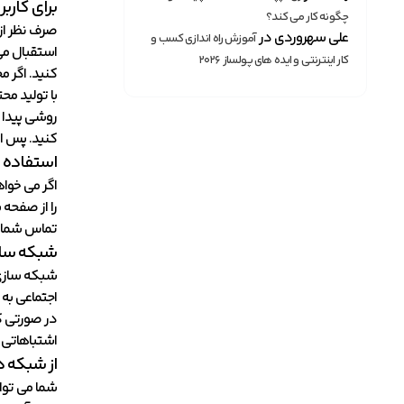
برای کارب
چگونه کار می کند؟
صرف نظر از 
علی سهروردی
در
آموزش راه اندازی کسب و
استقبال می
کار اینترنتی و ایده های پولساز ۲۰۲۶
کنید. اگر م
با تولید مح
روشی پیدا ک
کنید. پس ا
استفاده از l to Action
اگر می خواه
را از صفحه 
تماس شما دا
شبکه ساز
شبکه سازی 
اجتماعی به
در صورتی که
اشتباهاتی 
از شبکه 
شما می توان