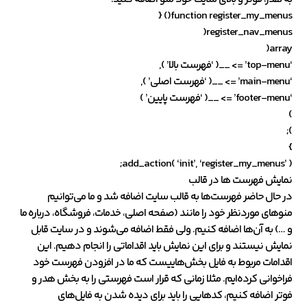
function register_my_menus() {
register_nav_menus(
array(
‘top-menu’ => __( ‘فهرست بالا’ ),
‘main-menu’ => __( ‘فهرست اصلی’ ),
‘footer-menu’ => __( ‘فهرست پایین’ )
)
);
}
add_action( ‘init’, ‘register_my_menus’ );
نمایش فهرست ها در قالب
در حال حاضر فهرست‌ها به قالب سایت اضافه شد و ما می‌توانیم
منوهای موردنظر خود را مانند (صفحه اصلی، خدمات، فروشگاه، درباره ما
و …) به آن‌ها اضافه کنیم. ولی فقط اضافه می‌شوند و در سایت قابل
نمایش نیستند و برای این نمایش باید اقداماتی را انجام دهیم. این
اقدامات مربوط به فایل بخش‌هاییست که ما در افزودن فهرست خود
فراخوانی کرده‌ایم. مثلا زمانی که قرار است فهرستی را به بخش هدر و
فوتر اضافه کنیم، کدهایی را باید برای دیده شدن به فایل‌های