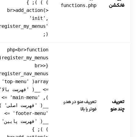
) ) ); }
فانکشن
functions.php
<br>add_action(
'init',
register_my_menus'
);
php<br>function
enus()
{<br>
array( 'top-menu'
=> __( 'فهرست بالا'
), 'main-menu' =>
تعریف
تعریف منو در هدر،
__( 'فهرست اصلی' )
چند منو
فوتر یا بالا
'footer-menu' =>
__( 'فهرست پایین' 
) ); }