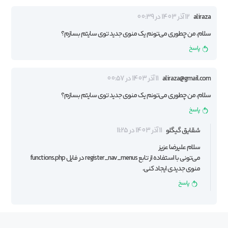
aliraza
12 آذر 1403 در 00:39
سلام، من چطوری می‌تونم یک منوی جدید توی سایتم بسازم؟
پاسخ
aliraza@gmail.com
11 آذر 1403 در 00:57
سلام، من چطوری می‌تونم یک منوی جدید توی سایتم بسازم؟
پاسخ
شقایق گیگلو
11 آذر 1403 در 11:25
سلام علیرضا عزیز
می‌تونی با استفاده از تابع register_nav_menus در فایل functions.php
منوی جدیدی ایجاد کنی.
پاسخ