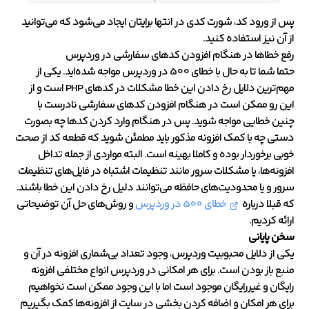
پس از ورود کد، شورت کدی در انتها برایتان ایجاد می‌شود که می‌توانید
از آن نیز استفاده کنید.
رفع خطاها در هنگام افزودن کدهای سفارشی در وردپرس
حتما شما تا به حال با خطای 500 در وردپرس مواجه شده‌اید. یکی از
مهم‌ترین دلایل رخ دادن این خطا مشکلات در کدهای PHP است و از
این رو ممکن است در هنگام افزودن کدهای سفارشی نادرست با
چنین خطایی مواجه شوید. پس در هنگام وارد کردن کدها چه بصورت
دستی چه با کمک افزونه مذکور باید مطمئن شوید که قطعه کد از صحت
خوبی برخوردار بوده و کاملا بهینه است. البته مواردی از جمله تداخل
افزونه‌ها، یا مشکلات سرور مانند تنظیمات اشتباه در فایل‌های تنظیمات
سرور و یا محدودیت‌های حافظه می‌توانند دلیل رخ دادن این خطا باشند.
که قبلا درباره
خطای 500 در وردپرس
و روش‌های حل آن توضیحاتی
ارائه کردیم.
سخن پایانی
یکی از دلایل محبوبیت وردپرس، وجود تعداد بی‌شماری افزونه در آن و
منبع باز بودن است. برای هر امکانی در وردپرس انواع مختلفی افزونه
رایگان و غیررایگان موجود است اما با این وجود ممکن است نخواهیم
برای هر امکان و اضافه کردن بخشی در سایت از افزونه‌ها کمک بگیریم