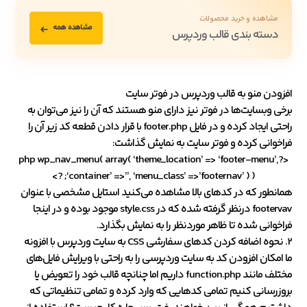
مشاهده و خرید محصولات
مشاهده همه
دسته بندی قالب وردپرس
افزودن منو به قالب وردپرس در فوتر سایت
برخی وبسایت‌ها در فوتر نیز دارای منو هستند که آن را نیز می‌توان به
راحتی ایجاد کرده و در فایل footer.php با قرار دادن قطعه کد زیر آن را
فراخوانی کرده و فوتر سایت به نمایش گذاشت:
<?php wp_nav_menu( array( ‘theme_location’ => ‘footer-menu’,
‘container’ =>”, ‘menu_class’ =>’footernav’ ) ); ?>
همانطور که در کدهای بالا مشاهده می‌کنید استایل مشخصی با عنوان
footervav درنظر گرفته شده که در style.css موجود بوده و در اینجا
فراخوانی شده تا ظاهر موردنظر را به نمایش بگذارد.
2. نحوه اضافه کردن کدهای سفارشی CSS به سایت وردپرس با افزونه
ما امکان افزودن کد به سایت وردپرسی را به راحتی با ویرایش فایل‌های
مختلف مانند function.php داریم اما چنانچه قالب خود را تعویض یا
بروزرسانی کنیم تمامی کدهایی که وارد کرده و تمامی تنظیماتی که