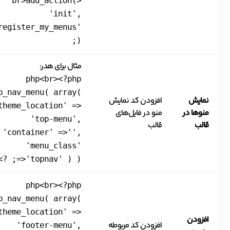
<br>add_action(
'init',
register_my_menus'
);
مثال برای هدر:
php<br><?php
p_nav_menu( array(
نمایش
افزودن کد نمایش
theme_location' =>
منوها در
منو در فایل‌های
'top-menu',
قالب
قالب
'container' =>'',
'menu_class'
=>'topnav' ) ); ?>
php<br><?php
p_nav_menu( array(
theme_location' =>
افزودن
افزودن کد مربوطه
'footer-menu',