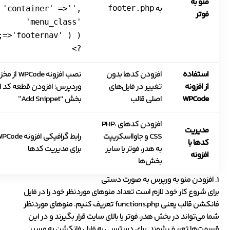
منو به
به
footer.php
'container' =>'',
فوتر
'menu_class'
ernav' ) );
?>
استفاده
افزودن کدها بدون
نصب افزونه WPCode از
از افزونه
تغییر در فایل‌های
وردپرس؛ افزودن قطعه کد از
WPCode
اصلی قالب
بخش “Add Snippet”
افزودن کدهای PHP،
مدیریت
CSS و جاوااسکریپت
رابط گرافیکی افزونه ode
کدها با
به هدر، فوتر یا سایر
برای مدیریت کدها
افزونه
بخش‌ها
1. افزودن منو به ورپرس به صورت دستی
برای شروع کار خود لازم است تعداد منوهای موردنظر خود را در فایل
فانکشن قالب یعنی functions.php تعریف کنیم. منوهای موردنظر
شما می‌تواند در بخش هدر، فوتر یا بالای سایت قرار بگیرند و در این
قسمت‌ها تعریف شوند. برای دسترسی به فایل فانکشن به مسیر