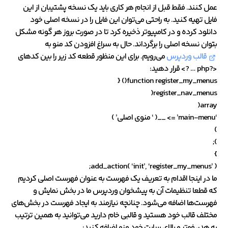
عمل کنند. فقط قبل از انجام هر کاری باید یک نسخه پشتیبان از این
فایل تهیه کنید. به راحتی می‌توان این فایل را در نسخه اصلی خود
دانلود کرده و در کامپیوتر ذخیره کرد تا در صورت بروز هر گونه مشکل
بتوان نسخه اصلی را برگرداند. حال به سراغ افزودن کد منو به
قالب وردپرس
می‌رویم. برای این منظور قطعه کد زیر را بین کدهای
<?php … ?> قرار دهید:
function register_my_menus() {
register_nav_menus(
array(
‘main-menu’ => __( ‘ منوی اصلی’ )
)
);
}
add_action( ‘init’, ‘register_my_menus’ );
ما در اینجا اقدام به تعریف یک فهرست به عنوان فهرست اصلی کردیم
که قطعا تنظیمات آن به پیشخوان وردپرس ما در بخش نمایش و
فهرست‌ها اضافه می‌شود. چنانچه نیازمند به ایجاد فهرست در بخش‌های
مختلف قالب خود هستید و قالبی خام دارید می‌توانید به همین ترتیب
به هدر، فوتر و بالای سایت خود منو اضافه کنید: