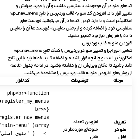
کدهای منو در آن موجودند دسترسی داشت و آن را مورد ویرایش و
تغییر قرار داد. افزودن کد منو به قالب وردپرس با تابع wp_nav_menu
امکانپذیر است و با وارد کردن کدها در آن می‌توانید فهرست‌های
سفارشی خود را اضافه کرده و از بخش نمایش> فهرست‌ها آن را نمایش
داده یا هر زمان نیاز بود تغییر دهید.
افزودن منو به قالب وردپرس
تمامی امور اجرا و تغییر منو در وردپرس با کمک تابع wp_nav_menu
امکان‌پذیر است و چنانچه قرار باشد منو اضافه کنید، قطعا باید با این تابع
آشنا باشید تا امکان ویرایش آن را داشته باشید. در ادامه جدول خلاصه
از روش‌های افزودن منو به قالب وردپرس را مشاهده می‌کنید.
مرحله
توضیحات
کد/ابزار
php<br>function
enus()
{<br>
افزودن تعداد
تعریف
'main-menu'
منوهای موردنظر در
منو در
=> __( 'منوی اصلی'
فایل
فایل