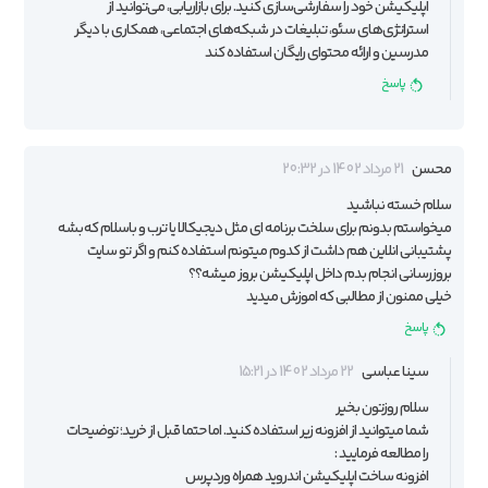
اپلیکیشن خود را سفارشی‌سازی کنید. برای بازاریابی، می‌توانید از
استراتژی‌های سئو، تبلیغات در شبکه‌های اجتماعی، همکاری با دیگر
مدرسین و ارائه محتوای رایگان استفاده کند
پاسخ
محسن
21 مرداد 1402 در 20:32
سلام خسته نباشید
میخواستم بدونم برای سلخت برنامه ای مثل دیجیکالا یا ترب و باسلام که بشه
پشتیبانی انلاین هم داشت از کدوم میتونم استفاده کنم و اگر تو سایت
بروزرسانی انجام بدم داخل اپلیکیشن بروز میشه؟؟
خیلی ممنون از مطالبی که اموزش میدید
پاسخ
سینا عباسی
22 مرداد 1402 در 15:21
سلام روزتون بخیر
شما میتوانید از افزونه زیر استفاده کنید. اما حتما قبل از خرید؛ توضیحات
را مطالعه فرمایید :
افزونه ساخت اپلیکیشن اندروید همراه وردپرس