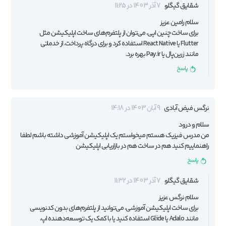
شقایق گیگلو
7 آذر 1403 در 11:25
سلام رامین عزیز
برای ساخت چنین اپی، می‌توان از پلتفرم‌های ساخت اپلیکیشن مثل
Flutter یا React Native استفاده کرد و برای درگاه پرداخت، از خدماتی
مانند زرین‌پال یا Pay.ir بهره برد.
پاسخ
نرگس فیض آبادی
9 آبان 1403 در 14:18
سلام و درود
من مدرس فیزیک هستم میخواستم یک اپلیکیشن آموزشی داشته باشم لطفا
راهنماییم کنید هم در ساخت هم در بازاریابی اپلیکیشن
پاسخ
شقایق گیگلو
7 آذر 1403 در 11:32
سلام نرگس عزیز
برای ساخت اپلیکیشن آموزشی، می‌توانید از پلتفرم‌های بدون کدنویسی
مانند Adalo یا Glide استفاده کنید یا با کمک یک توسعه‌دهنده اپ،