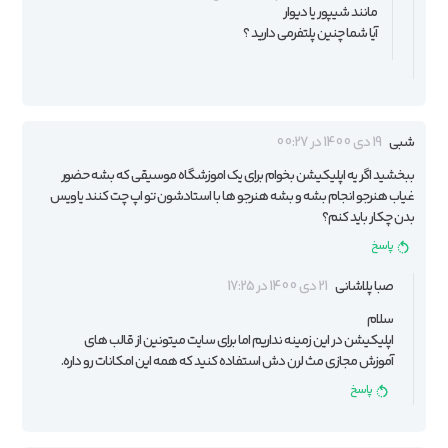
مانند شیپور یا دیوار
آیا شما چنین پلتفرمی دارید ؟
شبی
19 دی 1400 در 00:27
ببخشید اگر یه اپلیکیشن بخوام برای یک اموزشگاه موسیقی که بشه حضور
غیاب هنرجو انجام بشه و بشه هنرجو ها با استادشون تو اپ چت کنند یا ویس
بدن چکار باید کنم؟
پاسخ
صبا پلاشانی
21 دی 1400 در 17:25
سلام
اپلیکیشن در این زمینه نداریم اما برای سایت میتونین از قالب های
آموزش مجازی مث لرن دش استفاده کنید که همه این امکانات رو داره.
پاسخ