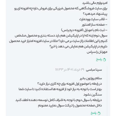
امیدوارم عالی باشید
برای سایت فروشگاهی که محصول فیزیکی برای فروش داره چه افزونه ای رو
پیشنهاد میدهید؟
– قالب سایت وودمارت
– صفحه ساز المنتور
– ثبت نام با موبایل (افزونه دیجیتس)
سوال دوم اینه که ایا در اپلیکیشن هم باید دسته بندی و محصول مشخص
کنیم یا این اطلاعات را از سایت بر می دارد؟ مثلا در سایت افزونه امتیاز خرید محصول
داریم در اپلیکیشن هم نمایش می دهد یا خیر؟
مهرتان را سپاس
پاسخ
سینا عباسی
29 خرداد 1401 در 17:33
سلام روزتون بخیر
در رابطه با موضوع اول افزونه برای چه کاری نیاز دارید؟
بهتر است با توجه به نیاز خود از افزونه ها استفاده کنید تا سایت شما
سنگین نشود
دررابطه با سوال دوم با توجه به اشراف کامل توسعه دهنده لطف کنید
داخل صفحه محصول یا تیکت سوال نمایید ممنونم
پاسخ