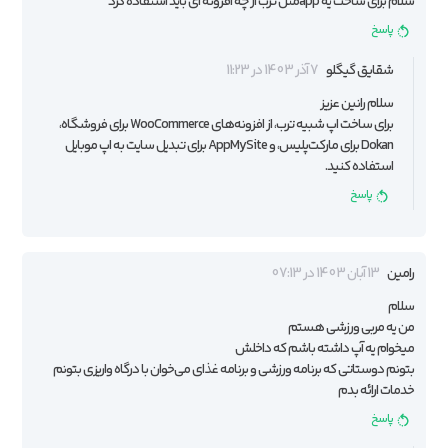
سلام برای ساخت یه appمثل ترب از چه افزونه ای باید استفاده کرد
پاسخ
شقایق گیگلو
7 آذر 1403 در 11:23
سلام رانین عزیز
برای ساخت اپ شبیه ترب، از افزونه‌های WooCommerce برای فروشگاه،
Dokan برای مارکت‌پلیس، و AppMySite برای تبدیل سایت به اپ موبایل
استفاده کنید.
پاسخ
رامین
13 آبان 1403 در 07:13
سلام
من یه مربی ورزشی هستم
میخوام یه آپ داشته باشم که داخلش
بتونم دوستاتی که برنامه ورزشی و برنامه غذای می‌خوان با درگاه واریزی بتونم
خدمات ارائه بدم
پاسخ