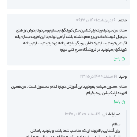
محمد
6 اردیبهشت 1401 در 06:27
سلام من میخوام یک اپلیکشین مثل کوینگرام بسازم ومیخوام درش ارز های
دیتجال قیمت لحظه‌ی رو هم داشته باشه آیا می توانم با این افزونه بسازم یانه
اگر نمی توانم بسازم راه حلش رو بگو با چه برنامه ی میتونم بسازم. برنامه
کوینگرام میتونید در فروشگاه سرج کنی میاره
پاسخ
وحید
19 اسفند 1400 در 23:25
سلام . ممنون میشم بفرمایید این آموزش درباره کدام محصول است .. من همین
افزونه اپلیکیشن رو میخوام
پاسخ
صبا پلاشانی
21 اسفند 1400 در 15:20
سلام
برای آشنایی با افزونه ای که مناسب شما باشه و بتونید باهاش