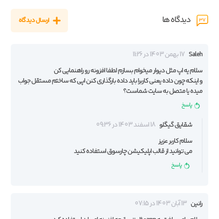
دیدگاه ها
ارسال دیدگاه
37
Saleh
17 بهمن 1403 در 11:26
سلام یه اپ مثل دیوار میخوام بسازم لطفا افزونه رو راهنمایی کن
و اینکه چون داده یعنی کاربرا باید داده بارگذاری کنن اپی که ساختم مستقل جواب
میده یا متصل به سایت شماست؟
پاسخ
شقایق گیگلو
18 اسفند 1403 در 09:36
سلام کاربر عزیز
می توانید از قالب اپلیکیشن چارسوق استفاده کنید
پاسخ
رانین
13 آبان 1403 در 07:15