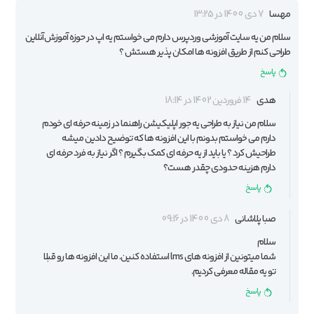
مهسا
7 دی 1400 در 13:25
سلام من یه سایت آموزشی وردپرس دارم می خواستم یه اپ در حوزه آموزش آنلاین
طراحی کنم از طریق افزونه ها امکان پذیر هستش ؟
پاسخ
هدی
14 فروردین 1402 در 18:14
سلام من نیاز به طراحی یه جور اپلیکیشن راهنما در زمینه حرفه ای خودم
دارم می خواستم بدونم با این افزونه ها که توضیح دادین میشه
طراحیش کرد ؟ یا باید از یه حرفه ای کمک بگیرم ؟ اگر نیاز به فرد حرفه ای
دارم هزینه حدودی چقدر هست؟
پاسخ
صبا پلاشانی
8 دی 1400 در 09:16
سلام
شما میتونین از
افزونه های lms
استفاده کنین. ما این افزونه ها رو قبلا
تو یه مقاله معرفی کردیم.
پاسخ