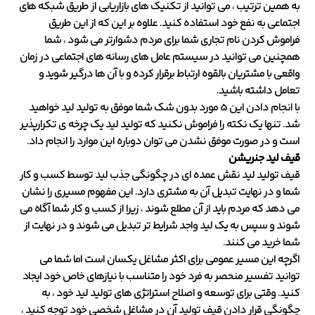
به همین ترتیب ، می توانید از تکنیک های بازاریابی از طریق شبکه های
اجتماعی به نفع خود استفاده کنید. علاوه بر این که از این طریق
فراموش کردن نام تجاری شما برای مردم دشوارتر می شود ، شما
همچنین می توانید در سیستم عامل های رسانه های اجتماعی در زمان
واقعی با مشتریان بالقوه ارتباط برقرار کرده و با آن ها درگیر شوید و
تعامل داشته باشید.
با انجام دادن این 5 مورد بدون شک شما موفق به تولید لید خواهید
شد. تنها یک نکته را فراموش نکنید که تولید لید یک چرخه ی تکرارپذیر
است و در صورت موفق نشدن می توان دوباره این موارد را انجام داد.
قیف لید جنریشن
قیف تولید لید نقش عمده ای در چگونگی جذب لید توسط کسب و کار
شما و در نهایت تبدیل آن به مشتری دارد. این مفهوم مسیری را نشان
می دهد که مردم باید از آن مطلع شوند ، زیرا از کسب و کار شما آگاه می
شوند و سپس به یک لید واجد شرایط تر تبدیل می شوند و در نهایت از
شما خرید می کنند.
اگرچه این مسیر عمومی برای اکثر مشاغل یکسان است اما شما می
توانید تفسیر منحصر به فرد خود را متناسب با نیازهای خاص خود ایجاد
کنید. وقتی برای توسعه و اصلاح استراتژی های تولید لید خود ، به
چگونگی قرار دادن قیف تولید آن در مشاغل شخصی خود توجه کنید ،