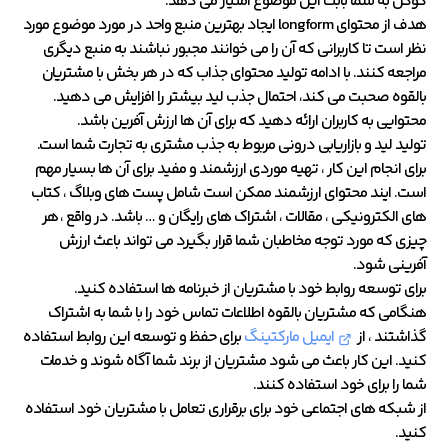
گوگل به شما بابت این موضوع امتیاز می دهد.
هدف از محتوای longform ایجاد بهترین منبع واحد در مورد موضوع مورد
نظر است تا کاربرانی که آن را می خوانند مجبور نباشند به منبع دیگری
مراجعه کنند. با ادامه تولید محتوای جذاب که در هر بخش با مشتریان
بالقوه صحبت می کند، احتمال جذب لید بیشتر را افزایش می دهید.
محتوایی به کاربران ارائه دهید که برای آن ها ارزش آفرین باشد.
تولید لید و بازاریابی درونی مربوط به جذب مشتری به تجارت شما است.
برای انجام این کار ، تهیه موردی ارزشمند و مفید برای آن ها بسیار مهم
است. ایند محتوای ارزشمند ممکن است شامل پست های وبلاگ ، کتاب
های الکترونیکی ، مقالات ، اشتراک های رایگان و … باشد. در واقع ، هر
چیزی که مورد توجه مخاطبان شما قرار بگیرد می تواند باعث ارزش
آفرینی شود.
برای توسعه روابط خود با مشتریان از خبرنامه ها استفاده کنید.
هنگامی که مشتریان بالقوه اطلاعات تماس خود را با شما به اشتراک
گذاشتند ، از
ایمیل مارکتینگ
برای حفظ و توسعه این روابط استفاده
کنید. این کار باعث می شود مشتریان از برند شما آگاه شوند و خدمات
شما را برای خود استفاده کنند.
از شبکه های اجتماعی خود برای برقراری تعامل با مشتریان خود استفاده
کنید.