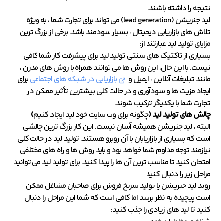
نتیجه را داشته باشند.
لید جنریشن (lead generation) می تواند برای تجارت شما ، به ویژه
تلاش های بازاریابی دیجیتال ، بسیار سودمند باشد. برخی از بزرگ ترین
مزایای تولید لید عبارتند از:
بسیاری از تاکتیک های سنتی تولید لید برای پیشرفت کار شما کافی
نیست. با این حال، این روش ها می توانند همراه با روش های مدرن ،
مانند تبلیغات آنلاین ، ایمیل و
بازاریابی در شبکه های اجتماعی
برای
ایجاد مزیت ها و سودآوری و در حالت کلی بیشترین تأثیر ممکن در
تجارت شما با یکدیگر ترکیب شوند.
چالش های تولید لید (
چگونه برای وب سایت خود لید ایجاد کنیم
)
البته ، لید جنریشن همیشه آسان نیست. این کار بزرگ ترین چالشی
است که بسیاری از بازاریابان با آن روبرو هستند. تولید لید در حالت کلی
نیازمند توجه مداوم شما خواهد بود و باید روش ها و راه های مختلفی
امتحان کنید تا مناسب ترین آن ها را پیدا کنید. برای تولید لید می توانید
مراحل زیر را دنبال کنید
روند لید جنریشن یا تولید سرنخ فروش برای صاحبان مشاغل ممکن
است پیچیده به نظر برسد اما کافی است که شما این مراحل را دنبال
کنید تا لید های زیادی را جذب کنید: