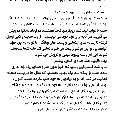
بود، به ویژه هنگامی که به علایق و نقاط درد مخاطبان خود اهمیت می
دهید.
کیفیت مخاطبان خود را بهبود بخشید.
ایجاد محتوا و قرار دادن آن بر روی وب می تواند بازدید را جلب کند. اما اگر
بازدیدکنندگان شما به لید تبدیل نمی شوند، این یک تلاش بیهوده
است. با تولید لید، شما رویکردی کاملاً هدفمند در ایجاد محتوا در پیش
می گیرید. هر آنچه برای برند خود می نویسید – از وب سایت و کپی ایمیل
گرفته تا رسانه های اجتماعی و پست های وبلاگ – با توجه به این افراد
خواهد بود و این موضوع باعث می شود تمامی اقدامات شما هدفمند
شوند. این امر باعث بهبود تبدیل و فروش می شود.
ایجاد قابلیت مشاهده و آگاهی بیشتر
شاید شما استارتاپی باشید که اخیراً بدون سر و صدای زیاد راه اندازی
شده است. یا اینکه شما یک تجارت هستید که سال ها در پشت صحنه
فعالیت می کند، اما توجه زیادی را به خود جلب نکرده است. اکنون با
تولید لید می توانید توجه افراد را به خود جلب کنید. ایجاد دید و آگاهی
برای تغییر روند کار به نفع شما است. این کار را می توانید با ایجاد
محتوایی که مخاطبان شما به آن نیاز دارند و منجر به اشتراک گذاری آن
ها در کانال هایی که بازدید می کنند می شود، انجام دهید.
عدم نیاز به استفاده از روش های سنتی بازاریابی