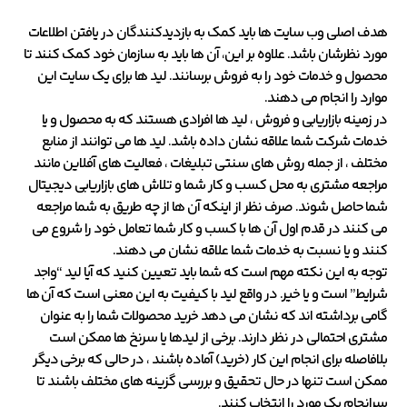
هدف اصلی وب سایت ها باید کمک به بازدیدکنندگان در یافتن اطلاعات
مورد نظرشان باشد. علاوه بر این، آن ها باید به سازمان خود کمک کنند تا
محصول و خدمات خود را به فروش برسانند. لید ها برای یک سایت این
موارد را انجام می دهند.
در زمینه بازاریابی و فروش ، لید ها افرادی هستند که به محصول و یا
خدمات شرکت شما علاقه نشان داده باشد. لید ها می توانند از منابع
مختلف ، از جمله روش های سنتی تبلیغات ، فعالیت های آفلاین مانند
مراجعه مشتری به محل کسب و کار شما و تلاش های بازاریابی دیجیتال
شما حاصل شوند. صرف نظر از اینکه آن ها از چه طریق به شما مراجعه
می کنند در قدم اول آن ها با کسب و کار شما تعامل خود را شروع می
کنند و یا نسبت به خدمات شما علاقه نشان می دهند.
توجه به این نکته مهم است که شما باید تعیین کنید که آیا لید “واجد
شرایط” است و یا خیر. در واقع لید با کیفیت به این معنی است که آن ها
گامی برداشته اند که نشان می دهد خرید محصولات شما را به عنوان
مشتری احتمالی در نظر دارند. برخی از لیدها یا سرنخ ها ممکن است
بلافاصله برای انجام این کار (خرید) آماده باشند ، در حالی که برخی دیگر
ممکن است تنها در حال تحقیق و بررسی گزینه های مختلف باشند تا
سرانجام یک مورد را انتخاب کنند.