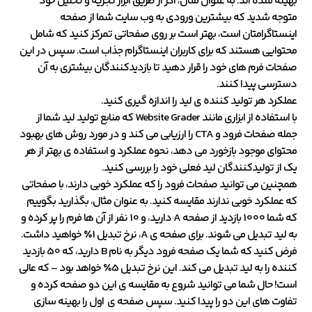
بهینه شده اند. به عنوان مثال، اگر از طریق ابزار تجزیه و تحلیل خود
متوجه شدید که بیشترین ورودی به وب سایت شما از صفحه
اینستاگرامتان است، بهتر است بر روی صفحاتی تمرکز کنید که شامل
محتوایی هستند که برای کاربران اینستاگرام جذاب است. سپس در این
صفحات فرم های خود را قرار دهید تا بازدیدکنندگان بیشتری به آن
دسترسی پیدا کنند.
عملکرد هر تولید کننده ی لید را اندازه گیری کنید.
با استفاده از ابزاری مانند Website Grader که منابع تولید لید شما از
جمله صفحات فرود و CTA را ارزیابی می کند و در مورد روش های بهبود
محتوای موجود بازخورد می دهد، نحوه عملکرد و استفاده ی بهتر از هر
یک از تولیدکنندگان لید فعلی خود را بررسی کنید.
همچنین می توانید صفحات فرود را که عملکرد خوبی دارند، با صفحاتی
که عملکرد خوبی ندارند مقایسه کنید. به عنوان مثال، بگذارید بگوییم
که شما 1000 بازدید از صفحه A دارید، و 10 نفر از آن ها فرم را پر کرده و
به لید تبدیل می شوند. برای صفحه ی A، نرخ تبدیل 1٪ خواهید داشت.
فرض کنید که شما یک صفحه فرود دیگر به نام B دارید، که 50 بازدید
کننده را به لید تبدیل می کند. این نرخ تبدیل 5٪ خواهد بود – که عالی
است! حال شما می توانید شروع به مقایسه ی این دو صفحه کرده و
تفاوت های این دو را پیدا کنید. سپس صفحه ی اول را بهینه سازی