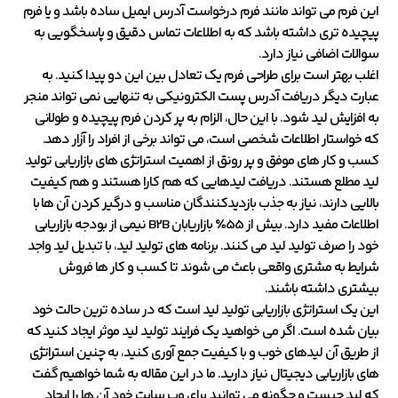
این فرم می تواند مانند فرم درخواست آدرس ایمیل ساده باشد و یا فرم
پیچیده تری داشته باشد که به اطلاعات تماس دقیق و پاسخگویی به
سوالات اضافی نیاز دارد.
اغلب بهتر است برای طراحی فرم یک تعادل بین این دو پیدا کنید. به
عبارت دیگر دریافت آدرس پست الکترونیکی به تنهایی نمی تواند منجر
به افزایش لید شود. با این حال، الزام به پر کردن فرم پیچیده و طولانی
که خواستار اطلاعات شخصی است، می تواند برخی از افراد را آزار دهد.
کسب و کار های موفق و پر رونق از اهمیت استراتژی های بازاریابی تولید
لید مطلع هستند. دریافت لیدهایی که هم کارا هستند و هم کیفیت
بالایی دارند، نیاز به جذب بازدیدکنندگان مناسب و درگیر کردن آن ها با
اطلاعات مفید دارد. بیش از 55٪ بازاریابان B2B نیمی از بودجه بازاریابی
خود را صرف تولید لید می کنند. برنامه های تولید لید، با تبدیل لید واجد
شرایط به مشتری واقعی باعث می شوند تا کسب و کار ها فروش
بیشتری داشته باشند.
این یک استراتژی بازاریابی تولید لید است که در ساده ترین حالت خود
بیان شده است. اگر می خواهید یک فرایند تولید لید موثر ایجاد کنید که
از طریق آن لیدهای خوب و با کیفیت جمع آوری کنید، به چنین استراتژی
های بازاریابی دیجیتال نیاز دارید. ما در این مقاله به شما خواهیم گفت
که لید چیست و چگونه می توانید برای وب سایت خود آن ها را ایجاد