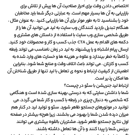
اختصاص دادن وقت برای احراز صلاحیت آن ها پیش از تلاش برای
بازاریابی به آن ها بسیار مهم است. به عبارتی دیگر شما باید مخاطبان
خود را بشناسید تا به طور موثر برای آن ها بازاریابی کنید ، به عنوان مثال ،
هنگام تبدیل بازدید کنندگان وب سایت به لید می توانید آن ها را از
طریق شخصی سازی وب سایت با استفاده از داستان های مشتری و
دکمه های اقدام به عمل CTA جذب کسب و کار و محصولات خود کنید.
ارسال پیام اشتباه و یا پیشنهاد به لید در زمان نامناسب می تواند رابطه
را کاملاً به خطر بیندازد و علاوه بر هزینه ها و خسارت های وارد شده به
کسب و کارتان ، می تواند باعث اتلاف وقت و منابع شما شود. بنابراین
اطمینان از کیفیت ارتباط و نحوه ی تعامل با لید تنها از طریق شناختن آن
ها امکان پذیر است.
ارتباط لید جنریشن با سئو در چیست؟
شما با داشتن سایتی که به درستی بهینه سازی شده است و هنگامی
که شخصی به دنبال چیزی در رابطه با کسب و کار شما می گردد، می
توانید در موتورهای جستجو ظاهر شوید. سئو و تولید لید در کنار هم
میزان دیده شدن شما را بهبود می بخشند، زیرا هرچه بیشتر در صفحه
اول نتایج جستجو ظاهر شوید، مشتریان بالقوه بیشتری می توانند
بیزنس شما را پیدا کنند و با آن ها تعامل داشته باشند.