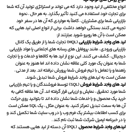
انواع مختلفی از لید وجود دارد که می تواند بر استراتژی تولید آن که شما
برای تجارت خود استفاده می کنید تأثیر بگذارد. به هر حال ، نحوه
بازاریابی شما برای مشتریان ، کاملاً به مواردی که آن ها در سفر خود
تجربه می کنند بستگی خواهد داشت .برخی از انواع اصلی لید هایی که
ممکن است با آن ها روبرو شوید عبارتند از:
لید های واجد شرایط بازاریابی
(MQL) تجارت شما را از طریق یک کانال
بازاریابی ورودی ، مانند پروفایل های رسانه های اجتماعی یا مواد بازاریابی
دیجیتال ، کشف می کنند. این نوع از لید ها به کالاها و خدمات و یا تجارت
شما به عنوان یک مورد کلی علاقه نشان داده اند اما هنوز به عنوان
راهنما و یا تعامل با تیم فروش شما پرورش نیافته اند. بعد از مدتی ،
ممکن است به لیدهای واجد شرایط فروش شما تبدیل شوند.
لید های واجد شرایط فروش
(SQL) توسط فروشندگان و یا تیم بازاریابی
شما مورد تحقیق ، نمایش و ارزیابی قرار گرفته اند. آن ها علاقه کافی به
خرید یک محصول و یا خدمات شما نشان داده اند تا بتوانید روی حرکت
آن ها به سمت تبدیل تمرکز کنید. به عنوان مثال ، یک SQL ممکن است
برای کسب اطلاعات بیشتر یک فرم وب را در وب سایت شما تکمیل کند و
یا در خبرنامه ایمیل شرکت شما ثبت نام کند .
لیدهای واجد شرایط محصول
(PQL) آن دسته از لید هایی هستند که