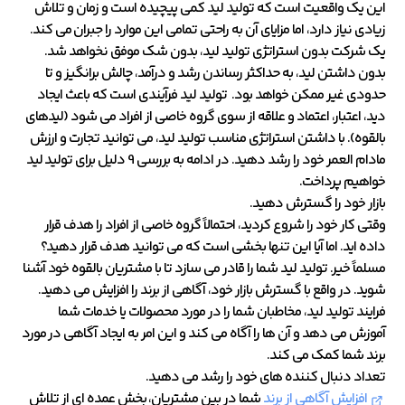
این یک واقعیت است که تولید لید کمی پیچیده است و زمان و تلاش
زیادی نیاز دارد، اما مزایای آن به راحتی تمامی این موارد را جبران می کند.
یک شرکت بدون استراتژی تولید لید، بدون شک موفق نخواهد شد.
بدون داشتن لید، به حداکثر رساندن رشد و درآمد، چالش برانگیز و تا
حدودی غیر ممکن خواهد بود. تولید لید فرآیندی است که باعث ایجاد
دید، اعتبار، اعتماد و علاقه از سوی گروه خاصی از افراد می شود (لیدهای
بالقوه). با داشتن استراتژی مناسب تولید لید، می توانید تجارت و ارزش
مادام العمر خود را رشد دهید. در ادامه به بررسی 9 دلیل برای تولید لید
خواهیم پرداخت.
بازار خود را گسترش دهید.
وقتی کار خود را شروع کردید، احتمالاً گروه خاصی از افراد را هدف قرار
داده اید. اما آیا این تنها بخشی است که می توانید هدف قرار دهید؟
مسلماً خیر. تولید لید شما را قادر می سازد تا با مشتریان بالقوه خود آشنا
شوید. در واقع با گسترش بازار خود، آگاهی از برند را افزایش می دهید.
فرایند تولید لید، مخاطبان شما را در مورد محصولات یا خدمات شما
آموزش می دهد و آن ها را آگاه می کند و این امر به ایجاد آگاهی در مورد
برند شما کمک می کند.
تعداد دنبال کننده های خود را رشد می دهید.
افزایش آگاهی از برند
شما در بین مشتریان، بخش عمده ای از تلاش