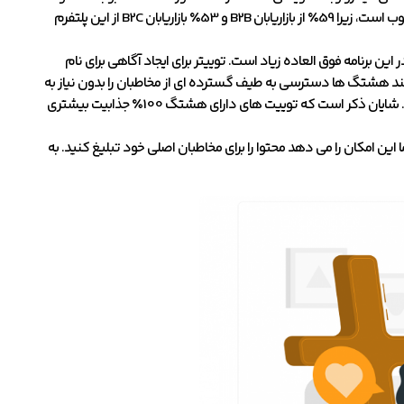
کاربران آن روزانه حدود 500 میلیون توییت منتشر می کنند. در بین مشاغل مختلف نیز محبوب است، زیرا 59٪ از بازاریابان B2B و 53٪ بازاریابان B2C از این پلتفرم
ن برنامه فوق العاده زیاد است. توییتر برای ایجاد آگاهی برای نام
انند هشتگ ها دسترسی به طیف گسترده ای از مخاطبان را بدون نیاز به
هدف قرار دادن آن ها آسان می کند (به علاوه، هشتگ ها با برچسب قیمت ارائه نمی شوند). شایان ذکر است که توییت های دارای هشتگ 100٪ جذابیت بیشتری
ا این امکان را می دهد محتوا را برای مخاطبان اصلی خود تبلیغ کنید. به