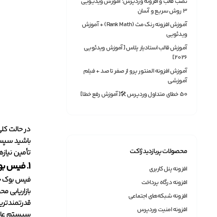
نصب قالب و افزونه وردپرس؛ آموزش ویدیویی
3 روش سریع و آسان
آموزش افزونه رنک مث (Rank Math) + آموزش
ویدئویی
آموزش قالب استادیار پلاس [آموزش ویدئویی
2026]
آموزش افزونه المنتور پرو از صفر تا صد + فیلم
آموزشی
50 خطای متداول وردپرس 🛠[آموزش رفع خطا]
در حالت کلی
باشید سپس ب
محصولات پربازدید ژاکت
تأمین نیازه
1. فیس بوک
افزونه پنل کاربری
افزونه درگاه پرداخت
بازاریابی م
افزونه شبکه‌های اجتماعی
قدرتمندترین
افزونه امنیت وردپرس
سیستم عامل ب