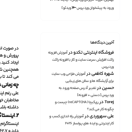
ورود به پیشخوان وردپرس 🔑[ویدئو]
آخرین دیدگاه‌ها
فروشگاه اینترنتی تکدو
در
آموزش افزونه
راکت؛ افزایش سرعت سایت و کار با افزونه راکت
ایجاد کنید و
وردپرس
همچنین شما 
شهره کاظمی
در
آموزش طراحی وب سایت
می کند تا ب
برای آرایشگاه ها و سالن های زیبایی
چه زمانی 
حسین
در
تغییر آدرس صفحه ورود به
علی رغم این
وردپرس [دستی + افزونه]
مخاطبان خود
Torej
در
ری‌کپچا (reCAPTCHA) چیست و
داشته باشی
چگونه کار می کند؟
2. اینستاگرام
علی سهروردی
در
آموزش راه اندازی کسب و
کار اینترنتی و ایده های پولساز ۲۰۲۶