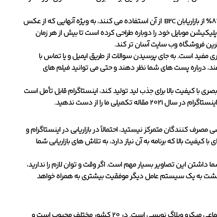
با در نظر گرفتن این حقایق، اینستاگرام می تواند برای مشاغل B2C بسیار سودآور باشد، زیرا 82٪ از بازاریابان B2C از آن استفاده می کنند، به ویژه آنهایی که از عکس
 اپلیکیشن موبایل خود را دوباره طراحی کرده است تا بیش از هر زمان
یترین فروشگاه وب سایت آسان تر کند.
ری مفید است. به جای پرسیدن سوالات از طریق ایمیل و یا تماس با
هند، درباره پست های شما نظر دهند و حتی می توانید فیلم های
ری با کیفیت بالا برای جذب لید تولید کند، اینستاگرام قابل تأمل است
کمیلی ما را از دست ندهید.
د. اگر بر روی خریدهای شخصی مصرف کنندگان متمرکز نیستید، احتمالاً در بازاریابی در اینستاگرام و
کیفیت بالا که برنامه به آن نیاز دارد، به تلاش های بازاریابی شما
ت شما داشتن این تصاویر بسیار مهم است. اگر وقت و توان لازم را ندارید،
، بازگشت به یک سیستم عامل دیگر موفقیت بیشتری به همراه خواهد
توییتر با 330 میلیون کاربر فعال ماهانه و 145 میلیون کاربر فعال روزانه، یک بستر رسانه اجتماعی میکرو وبلاگ نویسی است. در 20 کشور مختلف محبوب است و