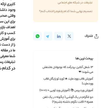
تبلیغات در شبکه های اجتماعی
کاربری ارائ
وجود داشته 
تصمیم نهایی شما: کدام پلتفرم را انتخاب کنم؟
وقتی صحبت 
برای این سو
اهداف بازار
کسب و کارت
اشتراک
برای آموزش 
را از دست ن
ما در مقال
شما معرفی ک
پربحث ترین ها
تبلیغات رسا
۱۴ شغل آنلاین پردرآمد که نوجوانان عاشقش
در کدام ش
می‌شوند! ❤
آموزش قالب وودمارت 🔥 [ویدئو رایگان قالب
وودمارت]
آموزش وردپرس 📚 [آموزش ویدئویی 0 تا 100]
دو تلگرام در یک گوشی [ چگونه در یک تلفن
همراه ۲ اکانت تگرام داشته باشیم؟]