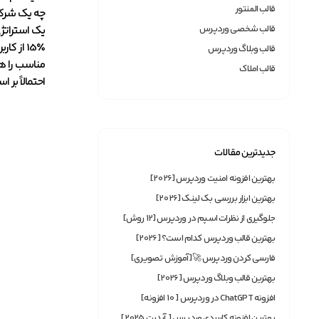
قالب المنتور
چه یک شرکت 
قالب شخصی وردپرس
یک استراتژی
15٪ از
قالب وبلاگ وردپرس
مناسب را هد
قالب املاک
احتمالاً بر
جدیدترین مقالات
بهترین افزونه امنیت وردپرس [2026]
بهترین ابزار بررسی بک لینک [2026]
جلوگیری از نظرات اسپم در وردپرس [12 روش]
بهترین قالب وردپرس کدام است؟ [2026]
فارسی کردن وردپرس 🚀[آموزش تصویری]
بهترین قالب وبلاگ وردپرس [2026]
افزونه ChatGPT در وردپرس [ 10 افزونه]
بهترین افزونه‌ کاربردی وردپرس [ آپدیت 2025]