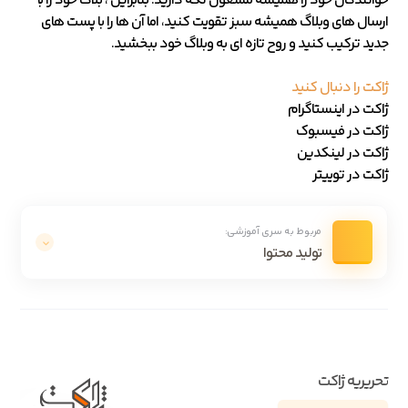
خوانندگان خود را همیشه مشغول نگه دارید. بنابراین ، بلاگ خود را با
ارسال های وبلاگ همیشه سبز تقویت کنید، اما آن ها را با پست های
جدید ترکیب کنید و روح تازه ای به وبلاگ خود ببخشید.
ژاکت را دنبال کنید
ژاکت
در اینستاگرام
ژاکت
در فیسبوک
ژاکت
در لینکدین
ژاکت
در توییتر
مربوط به سری آموزشی:
تولید محتوا
تحریریه ژاکت