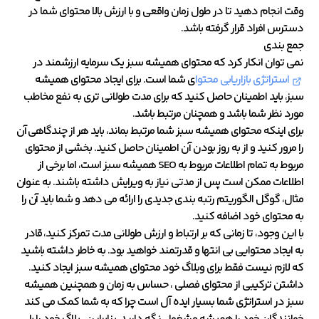
وقت انجام دهید تا در طول زمان واقعی و با ارزش بالا محتوای شما در
دسترس افراد قرار گرفته باشد.
جمع بندی
نمی توان انکار کرد که محتوای همیشه سبز یک سرمایه ارزشمند در
استراتژی بازاریابی محتوا
ی شما است. برای ایجاد محتوای همیشه
سبز، باید اطمینان حاصل کنید که برای مدت طولانی تری به نفع مخاطب
مورد نظر شما باشد و همچنان مرتبط باشد.
برای اینکه محتوای همیشه سبز شما مرتبط بماند، باید هر از چندگاهی آن
را مرور کنید و از به روز بودن آن اطمینان حاصل کنید. بخشی از محتوای
مربوط به تمام اطلاعات مربوط به SEO همیشه سبز است، اما برخی از
اطلاعات ممکن است پس از مدتی نیاز به ویرایش داشته باشند. به عنوان
مثال، گوگل الگوریتم رتبه بندی جدیدی را ارائه می دهد و شما باید آن را
به محتوای خود اضافه کنید.
با این وجود، تا زمانی که بر ارتباط و ارزش طولانی مدت تمرکز کنید، قادر
به ایجاد محتوایی بی انتها و قدرتمند خواهید بود. به خاطر داشته باشید
که لازم نیست فقط برای وبلاگ خود محتوای همیشه سبز ایجاد کنید.
داشتن ترکیبی از محتوای فصلی ، حساس به زمان و همچنین همیشه
سبز در استراتژی شما بسیار ایده آل است چرا که به شما کمک می کند