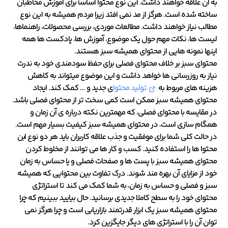
به آن علاقه خواهند داشت. این نوع محتوا اساساً برای آموزش مخاطبان
ساخته شده است. هرگز از مد نمی افتد زیرا مردم همیشه به این نوع
مطالب نیاز خواهند داشت. مطالعات موردی، بررسی محصولات، راهنماها،
لیست ها، نکات مهم حول یک موضوع، آموزش ها، پادکست ها همه
اینها نمونه هایی از محتوای همیشه سبز هستند.
محتوای سبز بر خلاف محتوای فصلی برای حفظ سودمندی خود به ندرت
نیاز به روزرسانی ها خواهد داشت و این موضوع میتواند به کاهش
هزینه های مربوط به
تولید محتوا
ی جدید و … کمک کند. ایجاد
محتوای همیشه سبز ممکن است کمی سخت تر از محتوای فصلی باشد.
در مقایسه با محتوای فصلی، که مهمترین نکته درباره ی آن زمان و
همگام سازی است، در محتوای همیشه سبز کیفیت بسیار مهم است.
در حالت کلی شما برای موفقیت و جذب علاقه کاربران باید هر دو نوع ابن
محتوا ها را استفاده کنید. کسب و کار ها می توانند از مخلوط کردن
محتوای همیشه سبز با پست ها و صفحات فصلی و یا حساس به زمان
خود از مزایای آن بهره مند شوند. درک تفاوت بین محتوایی که همیشه
سبز و فصلی و حساس به زمان، به شما کمک می کند تا استراتژی
محتوای خود را به سطح کاملا جدیدی برسانید. حال بیایید ببینیم که چرا
محتوای همیشه سبز یک ابزار قدرتمند بازاریابی است و چرا هرگز نمی
توان آن را با استراتژی های دیگر جایگزین کرد.