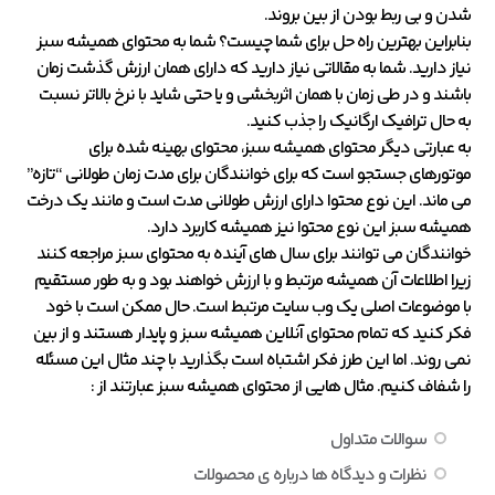
شدن و بی ربط بودن از بین بروند.
بنابراین بهترین راه حل برای شما چیست؟ شما به محتوای همیشه سبز
نیاز دارید. شما به مقالاتی نیاز دارید که دارای همان ارزش گذشت زمان
باشند و در طی زمان با همان اثربخشی و یا حتی شاید با نرخ بالاتر نسبت
به حال ترافیک ارگانیک را جذب کنید.
به عبارتی دیگر محتوای همیشه سبز، محتوای بهینه شده برای
موتورهای جستجو است که برای خوانندگان برای مدت زمان طولانی “تازه”
می ماند. این نوع محتوا دارای ارزش طولانی مدت است و مانند یک درخت
همیشه سبز این نوع محتوا نیز همیشه کاربرد دارد.
خوانندگان می توانند برای سال های آینده به محتوای سبز مراجعه کنند
زیرا اطلاعات آن همیشه مرتبط و با ارزش خواهند بود و به طور مستقیم
با موضوعات اصلی یک وب سایت مرتبط است. حال ممکن است با خود
فکر کنید که تمام محتوای آنلاین همیشه سبز و پایدار هستند و از بین
نمی روند. اما این طرز فکر اشتباه است بگذارید با چند مثال این مسئله
را شفاف کنیم. مثال هایی از محتوای همیشه سبز عبارتند از :
سوالات متداول
نظرات و دیدگاه ها درباره ی محصولات