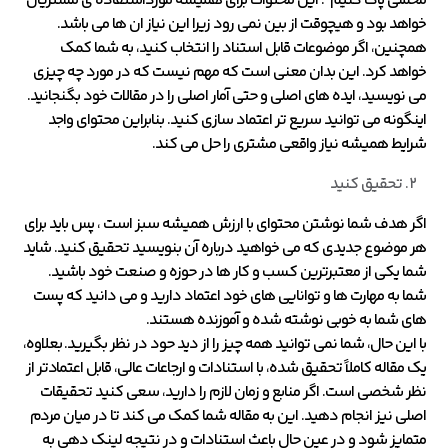
مخملی پاک کنیم”. این محتوات برای همیشه مورداستفاده ی مشتریان
خواهد بود و هیچوقت از بین نمی رود زیرا این نیاز ان ها می باشد.
همچنین، اگر موضوعات قابل استناد را انتخاب کنید، به شما کمک
خواهد کرد. این بدان معنی است که مهم نیست که در مورد چه چیزی
می نویسید، ایده های اصلی و حتی آمار اصلی را در مقالات خود بگنجانید.
اینگونه می توانید سریع تر اعتماد سازی کنید. بنابراین محتوای واجد
شرایط همیشه نیاز واقعی مشتری را حل می کند.
تحقیق کنید
اگر هدف شما نوشتن محتوای با ارزش همیشه سبز است ، پس باید برای
هر موضوع جدیدی که می خواهید درباره آن بنویسید تحقیق کنید. شاید
شما یکی از معتبرترین کسب و کار ها در حوزه و صنعت خود باشید.
شما به مهارت ها و توانایی های خود اعتماد دارید و می دانید که پست
های شما به خوبی نوشته شده و آموزنده هستند.
با این حال، شما نمی توانید همه چیز را از دید حود در نظر بگیرید. بعلاوه،
یک مقاله کاملاً تحقیق شده، با استنادات و ارجاعات عالی، قابل اعتمادتر از
نظر شخصی است. اگر منابع و زمان لازم را دارید، سعی کنید تحقیقات
اصلی نیز انجام دهید. این به مقاله شما کمک می کند تا در میان مردم
متمایز شود و در عین حال باعث استنادات و در نتیجه لینک دهی به