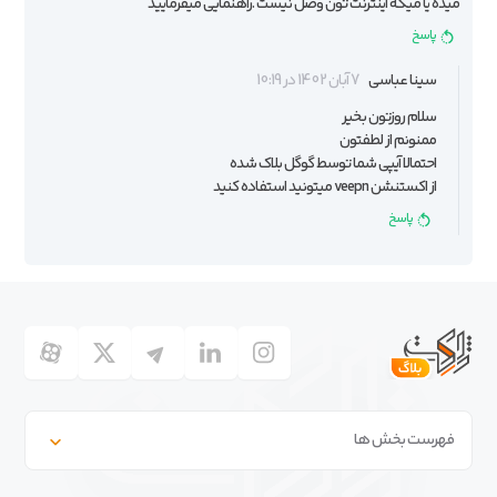
میده یا میگه اینترنت تون وصل نیست .راهنمایی میفرمایید
پاسخ
سینا عباسی
7 آبان 1402 در 10:19
سلام روزتون بخیر
ممنونم از لطفتون
احتمالا آیپی شما توسط گوگل بلاک شده
از اکستنشن veepn میتونید استفاده کنید
پاسخ
فهرست بخش ها