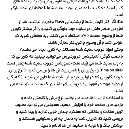
کمک کنند. هنگام دریافت طراحی سفارشی، می توانید از داده های
کاربر استفاده کنید تا مطمئن شوید سایت شما با مخاطبان شما سازگار
است.
مثلا اگر اکثر کاربران شما از پشتیبانی Flash برخوردار نباشند، باید از
افزودن عنصر فلش در سایت خود جلوگیری کنید.و یا اگر بیشتر کاربران
شما از وضوح صفحه 1280 استفاده می کنند، باید مطمئن شوید که
طراحی شما با آن وضوح یا کوچکتر سازگار باشد.
وقتی افراد در وب سایت شما هستند، چه کاری انجام می‌دهند؟
با نصب گوگل آنالیتیکس در وردپرس می‌توانید ببینید که کاربرانی که
به وب سایت شما می‌ آیند، مدت حضورشان در وب سایت شما چقدر است
(time on site) و نرخ پرش یا بانس ریت آن ها را بررسی کنید. ( نرخ پرش:
درصد کاربرانی که در اولین بازدید از سایت شما خارج می شوند. ) که یکی
از موارد مهم در آموزش وردپرس برای داشتن یک سایت سئو شده می
باشد.
با استفاده از این اطلاعات، می توانید نرخ پرش را کاهش داده و
بازدیدهای صفحه خود را افزایش دهید. همچنین می توانید محبوب
ترین مقالات و مقالاتی که عملکرد چندان خوبی ندارند را پیدا کنید و
بررسی کنید که کاربران شما به دنبال چه نوع محتوایی هستند و
نوشتن بلاگ را با توجه به سلیقه ان ها انجام دهید.