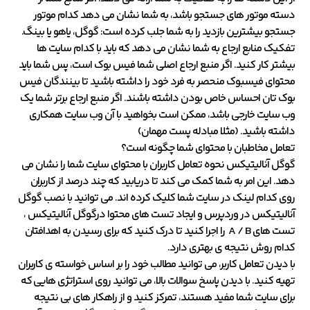
دسته موتور های جستجو باشد، به شما نشان می دهد کدام موتور
جستجو بیشترین بازدید را به شما جلب کرده است: گوگل، یاهو یا بینگ.
تفکیک منابع ارجاع به شما نشان می دهد که باید با کدام سایت ها
بیشتر کار کنید. اگر منبع ارجاع اصلی شما فیس بوک است، پس شما باید
محتوای فیسبوک منحصر به فرد خود را داشته باشید تا بینندگان فیس
بوک تان احساس خاص بودن داشته باشند. اگر منبع ارجاع برتر شما یک
وب سایت خارجی باشد، ممکن است بخواهید با آن وب سایت همکاری
داشته باشید. (مثلا مبادله پست مهمان)
تعامل مخاطبان با محتوای شما چگونه است؟
گوگل آنالیتیکس نحوه تعامل کاربران با محتوای سایت شما را نشان می
دهد. این امر به شما کمک می کند تا دریابید که چند درصد از کاربران
روی کدام لینک در سایت شما کلیک کرده اند. می توانید با نصب گوگل
آنالیتیکس در وردپرس و ایجاد تست های محتوا درگوگل آنالیتیکس ،
تست های A / B را اجرا کنید تا درک کنید که برای رسیدن به اهدافتان
کدام روش نتیجه ی بهتری دارد.
با دیدن تعامل کاربر، می توانید مطالب خود را بر اساس خواسته ی کاربران
تهیه کنید. با دیدن پاسخ سوالات بالا، می توانید روی استراتژی هایی که
برای سایت شما مفید هستند، تمرکز کنید و از راهکار های بی نتیجه