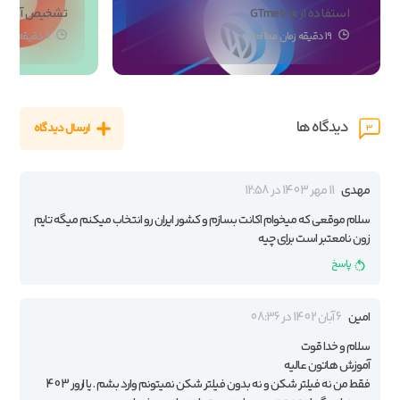
استفاده از GTmetrix
تشخیص آن ها
19 دقیقه زمان مطالعه
6 دقیقه زمان مطالعه
دیدگاه ها
ارسال دیدگاه
3
مهدی
11 مهر 1403 در 12:58
سلام موقعی که میخوام اکانت بسازم و کشور ایران رو انتخاب میکنم میگه تایم
زون نامعتبر است برای چیه
پاسخ
امین
6 آبان 1402 در 08:36
سلام و خدا قوت
آموزش هاتون عالیه
فقط من نه فیلتر شکن و نه بدون فیلتر شکن نمیتونم وارد بشم . یا ارور 403