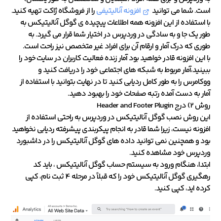
است. شما می توانید
افزونه آنالیتیفی
را از فروشگاه ژاکت تهیه کنید.
با استفاده از این افزونه همه اطلاعات پیچیده ی گوگل آنالیتیکس به
طور یک جا و به سادگی در وردپرس در اختیار شما قرار می گیرد. به
طوری که درک آمار و ارقام آن برای افراد غیر متخصص نیز راحت است.
با این افزونه قادر خواهید بود آمار زنده فعالیت کاربران در سایت خود را
ببینید،آمار مربوط به شبکه های اجتماعی خود را دریافت کنید و
ووکامرس را به طور کامل ردیابی کنید تا در نهایت بتوانید با استفاده از
آمار به دست آمده رتبه صفحات خود را بهبود دهید.
روش 2) درج Header and Footer Plugin
این روش نصب گوگل آنالیتیکس در وردپرس به راحتی استفاده از
افزونه نیست، زیرا شما قادر به انجام پیکربندی پیشرفته ردیابی نخواهید
بود و همچنین نمی توانید داده های گوگل آنالیتیکس را در داشبورد
وردپرس خود مشاهده کنید.
ابتدا، هنگام ورود به سیستم حساب گوگل آنالیتیکس ، باید کد
رهگیری گوگل آنالیتیکس خود را که قبلاً در مرحله 4 ثبت نام، کپی
کرده اید، کپی کنید.