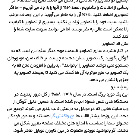
ابتدایی تر، تصاویر به سادگی در ذهن می مانند. طبق یک مطالعه، اگر
بخشی از اطلاعات را بشنویم ، فقط 10٪ از آنها را به یاد می آوریم – اما اگر
تصویری اضافه کنید ، 65٪ آن را به خاطر می آورید. با این اوصاف، مراقب
باشید سایت خود را با تصاویر زیاد پر نکنید. بسیاری از تصاویر با کیفیت
بالا ممکن است عالی به نظر برسند، اما می توانند سرعت سایت شما را
کند کنند.
متن alt تصاویر
در کنار فشرده سازی تصاویر، قسمت مهم دیگر سئو این است که به
گوگل بگویید یک تصویر نشان دهنده چیست. بر خلاف متن، موتورهای
جستجو نمی توانند تصاویر را “بخوانند” ، بنابراین با افزودن متن alt به
یک تصویر، به طور موثر به آن ها کمک می کنید تا بفهمند تصویر چه
چیزی را نشان می دهد.
رسپانسیو
این یک مورد بزرگ است. در سال 2018 ، 58٪ از کل مرور اینترنت در
دستگاه های تلفن همراه انجام شده است. به همین دلیل گوگل از
وب سایت هایی که در موبایل به درستی قالب بندی می شوند ترجیح می
دهد. این روزها بیشتر قالب ها
واکنش گرا
هستند و به طور خودکار
محتوای شما را متناسب با اندازه های مختلف صفحه تغییر شکل می
دهند. اگر بخواهید موردی متفاوت در بین کاربران موبایل ظاهر شود،