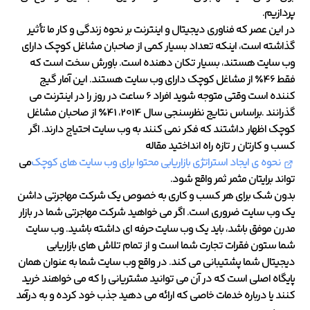
پردازیم.
در این عصر که فناوری دیجیتال و اینترنت بر نحوه زندگی و کار ما تأثیر
گذاشته است، اینکه تعداد بسیار کمی از صاحبان مشاغل کوچک دارای
وب سایت هستند، بسیار تکان دهنده است. باورش سخت است که
فقط 46٪ از مشاغل کوچک دارای وب سایت هستند. این آمار گیج
کننده است وقتی متوجه شوید افراد 6 ساعت در روز را در اینترنت می
گذرانند .براساس نتایج نظرسنجی سال 2014، 41٪ از صاحبان مشاغل
کوچک اظهار داشتند که فکر نمی کنند به وب سایت احتیاج دارند. اگر
کسب و کارتان ر تازه راه انداختید مقاله
نحوه ی ایجاد استراتژی بازاریابی محتوا برای وب سایت های کوچک
می
تواند برایتان مثمر ثمر واقع شود.
بدون شک برای هر کسب و کاری به خصوص یک شرکت مهاجرتی داشن
یک وب سایت ضروری است. اگر می خواهید شرکت مهاجرتی شما در بازار
مدرن موفق باشد، باید یک وب سایت حرفه ای داشته باشید. وب سایت
شما ستون فقرات تجارت شما است و از تمام تلاش های بازاریابی
دیجیتال شما پشتیبانی می کند. در واقع وب سایت شما به عنوان همان
پایگاه اصلی است که در آن می توانید مشتریانی را که می خواهند خرید
کنند یا درباره خدمات خاصی که ارائه می دهید جذب خود کرده و به درآمد