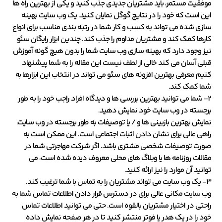
موفقیت مستمر، باید مشتریان جدیدی جذب کنید و یکی از بهترین راه ها
این است که خود را در نتایج گوگل نمایان کنید. یک وب سایت بهینه
سازی شده می تواند به کسب و کار شما در رتبه بندی مناسب برای انواع
کارها کمک کند و مشتریان مداوم را جذب کند. چندین ابزار رایگان سئو
نیز وجود دارد که بهینه سازی وب سایت شما را بدون هیچ گونه آموزش
قبلی آسان می کند خالی از لطف نیست این مقاله را به شما پیشنهاد
کنیم
معرفی بهترین افزونه های سئو
می تواند در انتخاب این ابزارها به
شما کمک کند.
2- شما می توانید بهترین بررسی ها و دیدگاه افراد راجب خود را به طور
برجسته در وب سایت خود نمایش دهید.
نمایش بهترین بازبینی ها و / یا توصیفات به طور برجسته در وب سایت،
راهی عالی برای نشان دادن اثبات اجتماعی است. این ممکن است به
صورت توصیفات شخصی مشتری باشد. اگر شرکت مهاجرتی شما در
مقالات روزنامه ها یا وبلاگ های محلی معروف دیده شده است، می
توانید آن موارد را نیز ارائه کنید.
3- یک وب سایت می تواند مشتریان را به تماس با شما ترغیب کند.
وب سایت مکانی عالی برای در دسترس قرار دادن اطلاعات تماس شما به
راحتی در اختیار مشتریان بالقوه است. حتی می توانید اطلاعات تماس
خود را در یک هدر یا فوتر منتشر کنید تا در هر صفحه نمایش داده