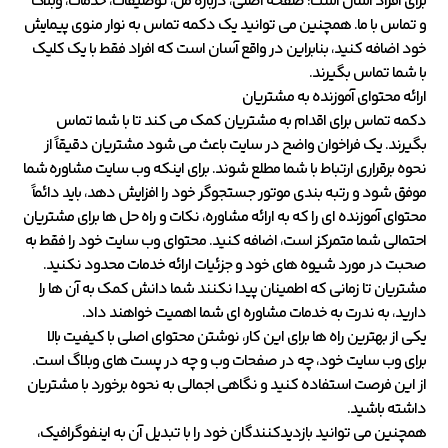
برای افراد آسان است: صفحه اصلی، درباره من، توصیفات، خدمات، وبلاگ
و تماس با ما. همچنین می توانید یک دکمه تماس به نوار منوی پیمایش
خود اضافه کنید، بنابراین در واقع آسان است که افراد فقط با یک کلیک
با شما تماس بگیرند.
ارائه محتوای آموزنده به مشتریان
دکمه تماس برای اقدام به مشتریان کمک می کند تا با شما تماس
بگیرند. یک فراخوان واضح در سایت باعث می شود مشتریان دقیقاً از
نحوه برقراری ارتباط با شما مطلع شوند. برای اینکه وب سایت مشاوره شما
موفق شود و رتبه بندی موتور جستجوگر خود را افزایش دهد، باید دائماً
محتوای آموزنده ای را که به ارائه مشاوره، نکات و راه حل ها برای مشتریان
احتمالی شما متمرکز است، اضافه کنید. محتوای وب سایت خود را فقط به
صحبت در مورد شیوه های خود و جزئیات ارائه خدمات محدود نکنید.
مشتریان تا زمانی که اطمینان پیدا نکنند شما دانش کمک به آن ها را
دارید، به ندرت به خدمات مشاوره ای شما اهمیت خواهند داد.
یکی از بهترین راه ها برای این کار، نوشتن محتوای اصلی با کیفیت بالا
برای وب سایت خود، چه در صفحات وب و چه در پست های وبلاگ است.
از این فرصت استفاده کنید و نگاهی اجمالی به نحوه برخورد با مشتریان
داشته باشید.
همچنین می توانید بازدیدکنندگان خود را با تبدیل آن به اینفوگرافیک،