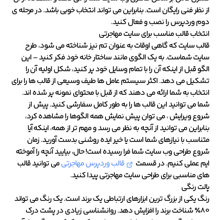
از نظر فنی رایگان است. بنابراین می تواند انتخاب خوبی باشد. در مرحله ی
دوم وردپرس را نصب و فعال کنید.
انتخاب قالب مناسب برای سایت مهاجرتی
قالب سایت که گاهی اوقات به عنوان تم نیز شناخته می شود، طرح
سایت شماست. به یک الگوی مانند ساختار خانه خود فکر کنید – این
الگو قبل از اینکه آن را با تمام وسایل خود پر کنید، شکل اولیه آن را
تشکیل می دهد. اکثر سیستم عامل ها طیف وسیعی از قالب ها را برای
انتخاب به شما ارائه می دهند که از قبل با محتوای نمونه پر شده اند.
شما می توانید این قالب ها را به طور کامل سفارشی کنید. پیش از
شروع ویرایش ، می توان پیش نمایش همه الگوها را مشاهده کرد،
بنابراین می توانید از آنچه به نظر می رسد و مهم تر از همه، اینکه آیا
متناسب با نیازهای شما است یا خیر ایده روشنی بدست آورید. زمان
شروع طراحی وب سایت شما فرا رسیده است! حال، بیایید آنچه را آموخته
ایم عملی کنیم. در قسمت
قالب وردپرس مهاجرتی
می توانید قالب
های مناسبی برای طراحی سایت مهاجرتی پیدا کنید.
پالت رنگی
رنگ یکی از بزرگ ترین ابزارهای ارتباطی یک برند است. یک رنگ می تواند
80٪ شناخت برند را افزایش دهد. روانشناسی زیادی در پشت درک