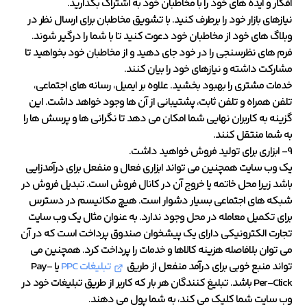
افکار و ایده های خود را با مخاطبان خود به اشتراک بگذارید.
نیازهای بازار خود را برطرف کنید. با تشویق مخاطبان برای ارسال نظر در
وبلاگ های خود از مخاطبان خود دعوت کنید تا با شما را درگیر شوند.
فرم های نظرسنجی را در خود جای دهید و از مخاطبان خود بخواهید تا
مشارکت داشته و نیازهای خود را بیان کنند.
خدمات مشتری را بهبود بخشید. علاوه بر ایمیل، رسانه های اجتماعی،
تلفن همراه و تلفن ثابت، پشتیبانی از آن ها وجود خواهد داشت. این
گزینه به کاربران نهایی شما امکان می دهد تا نگرانی ها و پرسش ها را
به شما منتقل کنند.
9- ابزاری برای تولید فروش خواهید داشت.
یک وب سایت همچنین می تواند ابزاری فعال و منفعل برای درآمدزایی
باشد زیرا محل خاتمه یا خروج آن در کانال فروش است. تبدیل فروش در
شبکه های اجتماعی بسیار دشوار است. هیچ مکانیسم در دسترس
برای تکمیل معامله در محل وجود ندارد. به عنوان مثال یک وب سایت
تجارت الکترونیکی دارای یک پیشخوان صندوق پرداخت است که در آن
می توان بلافاصله هزینه کالاها و خدمات را پرداخت کرد. همچنین می
تواند منبع خوبی برای درآمد منفعل از طریق
تبلیغات PPC
یا Pay-
Per-Click باشد. تبلیغ کنندگان هر بار که کاربر از طریق تبلیغات خود در
وب سایت شما کلیک می کند، به شما پول می دهند.