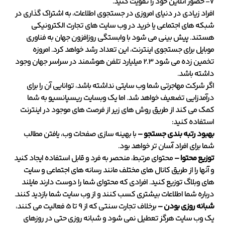
7- حضور آنلاین خود را تقویت کنید.
افراد زیادی در دنیای امروزی در جستجوی اطلاعات، به اشتراک گذاری در
شبکه های اجتماعی یا خرید در وب سایت های تجارت الکترونیکی
هستند. پیش بینی می شود با وابستگی روزافزون جهان به فناوری
موبایل برای جستجوی اینترنت، این تعداد رشد خواهد کرد. امروزه
تخمین زده می شود 2.3 میلیارد تلفن هوشمند در سراسر جهان وجود
داشته باشد.
اگر شرکت مهاجرتی شما وب سایتی نداشته باشد، توانایی آن را برای
درآمدزایی تضعیف خواهد شد. اما یک وبسایت ریسپانسیو به شما
کمک می کند از طریق روش های زیر از فرصت های موجود در اینترنت
استفاده کنید:
بهبود رتبه بندی جستجو –
با بهینه سازی صفحات وب، یافتن مطالب
شما برای افراد آسان تر خواهد بود.
توزیع محتوا –
محتوای مرتبط، منحصر به فرد و قابل استفاده ایجاد کنید
و آنها را از طریق کانال های مختلف مانند رسانه های اجتماعی و سایت
های وبلاگ توزیع کنید. افرادی که محتوای شما را دوست دارند مایلند
درباره شما اطلاعات بیشتری کسب کنند و از وب سایت شما بازدید کنند.
شبانه روزی بودن –
برخلاف تجارت سنتی که از 9 تا 5 فعالیت می کنند،
یک وب سایت هرگز تعطیل نمی شود و شبانه روزی حتی در روزهای