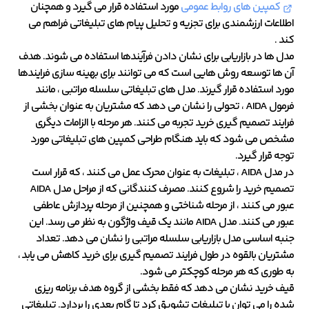
کمپین های روابط عمومی
مورد استفاده قرار می گیرد و همچنان
اطلاعات ارزشمندی برای تجزیه و تحلیل پیام های تبلیغاتی فراهم می
کند .
مدل ها در بازاریابی برای نشان دادن فرآیندها استفاده می شوند. هدف
آن ها توسعه روش هایی است که می توانند برای بهینه سازی فرایندها
مورد استفاده قرار گیرند. مدل های تبلیغاتی سلسله مراتبی ، مانند
فرمول AIDA ، تحولی را نشان می دهد که مشتریان به عنوان بخشی از
فرایند تصمیم گیری خرید تجربه می کنند. هر مرحله با الزامات دیگری
مشخص می شود که باید هنگام طراحی کمپین های تبلیغاتی مورد
توجه قرار گیرد.
در مدل AIDA ، تبلیغات به عنوان محرک عمل می کنند ، که قرار است
تصمیم خرید را شروع کنند. مصرف کنندگانی که از مراحل مدل AIDA
عبور می کنند ، از مرحله شناختی و همچنین از مرحله پردازش عاطفی
عبور می کنند. مدل AIDA مانند یک قیف واژگون به نظر می رسد. این
جنبه اساسی مدل بازاریابی سلسله مراتبی را نشان می دهد. تعداد
مشتریان بالقوه در طول فرایند تصمیم گیری برای خرید کاهش می یابد ،
به طوری که هر مرحله کوچکتر می شود.
قیف خرید نشان می دهد که فقط بخشی از گروه هدف برنامه ریزی
شده را می توان با تبلیغات تشویق کرد تا گام بعدی را بردارد. تبلیغاتی