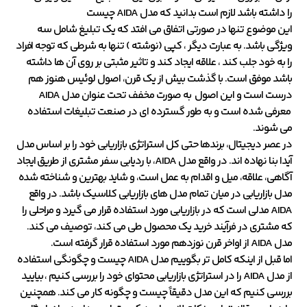
را داشته باشد لازم است بدانید که مدل AIDA چیست
این موضوع تنها در صورتی اتفاق می افتد که یک تبلیغ شامل سه
ویژگی باشد. به عبارت دیگر ، کپی (نوشته ) تنها به شرطی که توجه افراد
را به خود جلب کند ، علاقه ایجاد کند و تاثیر مثبتی بر روی آن ها داشته
باشد موفق است. با گذشت بیش از یک قرن، اصول لوئیس هنوز هم
درست است و این اصول به صورت مخفف تحت عنوان مدل AIDA
معرفی شده است و به طور گسترده ای در صنعت تبلیغات استفاده
می شوند.
در عصر دیجیتال، برندها حتی کل استراتژی بازاریابی خود را بر اساس مدل
آیدا بنا نهاده اند. در واقع مدل AIDA، با ردیابی سفر مشتری از طریق ایجاد
آگاهی، علاقه، میل و اقدام به عمل است، و شاید بهترین و شناخته شده
مدل بازاریابی در میان تمام مدل های بازاریابی کلاسیک باشد. در واقع
AIDA مدلی است که در بازاریابی مورد استفاده قرار می گیرد و مراحلی را
که مشتری در فرآیند خرید یک محصول طی می کند، توصیف می کند.
مدل AIDA از اواخر قرن نوزدهم مورد استفاده قرار گرفته است.
اما قبل از اینکه کامل تر بگوییم مدل AIDA چیست و چگونگی استفاده
از مدل AIDA را در استراتژی بازاریابی محتوای خود را بررسی کنیم ، بیایید
بررسی کنیم که این مدل دقیقاً چیست و چگونه کار می کند. همچنین