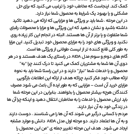
کمک کند. اینجاست که مخاطب خود را ترغیب می کنید که برای حل
مشکلی و یا بهبود یک شرایط به محصول شما نیاز دارد.
در این مرحله ، شما باید بر ویژگی ها و مزایایی که ارائه می دهید تاکید
داشته باشید و نشان دهید که این ویژگی ها و مزایا با محصولات رقبای
شما متفاوت و یا برتر از آن ها هستند. البته در انجام این کار زیاده روی
نکنید و ویژگی های خود را به مزایای محصول خود تبدیل کنید. این مزایا
به طور کلی قانع کننده تر از لیست طولانی از ویژگی ها است.
گام های دوم و سوم مدل AIDA در راستای یک هدف هستند و در هر
دوی آن ها شما به مشتریان کمک می کنید تا درک کنند چرا “به”
محصول و یا خدمات شما “نیاز” دارند و در این راستا شما باید به نحوه
ارائه مطالب خود فکر کنید چراکه هدف از ارائه این اطلاعات بازگویی
مزایای خرید آن است – مزایایی که به طور ایده آل باعث می شود مصرف
کنندگان هرچه بیشتر محصول را بخواهند. بنابراین در این مرحله شما
باید ارزش محصول یا خدمات را به مخاطبان انتقال دهید و اینکه چرا آن ها
در زندگی خود به آن نیاز دارند.
مردم با کسانی درگیر می شوند که آن ها را می شناسند ، دوست دارند
و به آن ها اعتماد دارند. دو مرحله اول مدل AIDA دانش و موارد مشابه
ایجاد می شود. هدف این مرحله تغییر جمله ی “من این محصول را