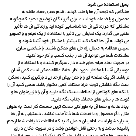
ایمیل استفاده می شود.
هنگامی که توجه آن ها را جلب کردید ، قدم بعدی حفظ علاقه به
محصول و یا خدمات خود است. برای گیرندگان توضیح دهید که چگونه
مشکلی که در زندگی آن ها شناسایی کرده اید بر زندگی آن ها تأثیر
منفی می گذارد. یک نمایش این تاثیر با استفاده از یک فیلم و یا تصویر
می تواند به آن ها کمک کند تا بیشتر با مشکل خود آشنا شوند و
سپس فعالانه به دنبال راه حل های ممکن باشند. با شخصی سازی
مشکلات شما می توانید آن ها را جذب کسب و کار خود کنید.
در صورت ایجاد فیلم های خنده دار ، سرگرم کننده و یا استفاده از
موسیقی آشنا با مخاطب مورد نظر ، حفظ علاقه ممکن است کمی آسان
تر باشد. اگر یک صفحه ای را با متن بیش از حد زیاد بارگیری کنید ، ممکن
است نگه داشتن توجه افراد مختلف کمی دشوار باشد. سعی کنید آن را
با تکه های کوتاهی از اطلاعات سبک نگه دارید و آن را با زیرعنوان ها و
فونت ها با سایز های مختلف جذاب نگه دارید.
ایجاد علاقه و حفظ آن به طور کلی سخت ترین قسمت کار است. به عنوان
مثال ، اگر محصول و یا خدمات شما ذاتاً جالب نباشد ، دستیابی به آن ها
بسیار دشوار است. اطمینان حاصل کنید که اطلاعات تبلیغات شما از هم
پاشیده نباشد و به راحتی قابل خواندن باشد و در صورت امکان دارای
زیرنویس ها و تصاویر جالب باشد. برای آنکه درک کنید این مرحله از مدل