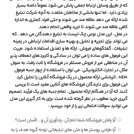
که از طریق وسایل ارتباط جمعی پخش می شود عموماً دامنه بسیار
زیادی دارد ، اما تنها بخشی از مخاطبان متعدد به آنچه شرکت تبلیغ
شده ارائه می دهد علاقه مند می شوند و حتی افراد کمتری به اندازه
کافی علاقه مند می شوند تا خرید واقعی انجام دهند.
در عمل ، این مدل نوعی چک لیست به تبلیغ دهندگان می دهد ، که
می تواند برای تجزیه و تحلیل و بهینه سازی اقدامات ارتباطی در زمینه
تبلیغات ، گفتگوهای فروش ، ارائه ها و تعدیل استفاده شود. مزیت
این فرمول های ساده را می توان در سادگی و کاربردهای انعطاف پذیر
آن در مناطقی غیر از فروش مستقر در فروشگاه یا ثابت یافت. به عنوان
مثال در تجارت الکترونیکی ، می توان با استفاده از چهار جنبه فرمول
AIDA ، اثربخشی ارائه محصول در یک فروشگاه آنلاین را تحلیل کرد.
این فرمول برای دارندگان فروشگاه های آنلاین مفید است تا بررسی
کنند که آیا در هنگام ارائه محصول ، تمام جنبه های یک فرآیند تصمیم
گیری خرید مطلوب در نظر گرفته شده است. برای به کار گیری این مدل
می توانید سوالات احتمالی زیر را از خود بپرسید :
آیا یافتن فروشگاه شما (نام آن ، یادآوری آن و… )آسان است؟
آیا طراحی پوستر ها و متن های تبلیغاتی توجه گروه هدف را به