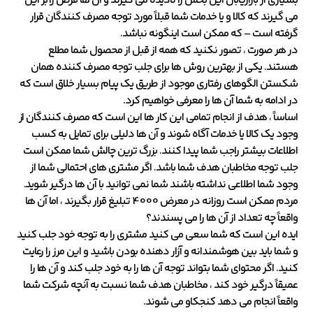
بسیاری از بازاریابان این بخش را نادیده می گیرند و آن ها فرض را بر این
می گیرند که کالا و یا خدمات شما قبلاً مورد توجه مصرف کنندگان قرار
گرفته است – که ممکن است اینگونه نباشد.
در هر صورت ، تصور نکنید که همه از قبل از محصول شما مطلع
هستند. یکی از بهترین روش ها برای جلب توجه مصرف کننده همان
شکستن الگوهای رفتاری موجود از طریق یک پیام بسیار خلاق است که
در ادامه به شما آن ها را معرفی خواهیم کرد.
اساساً ، هدف از انجام تمامی این کار ها این است که مصرف کنندگان از
وجود یک کالا یا خدمات آگاه شوند و آن ها دلیلی برای تمایل به کسب
اطلاعات بیشتر راجب شما پیدا کنند. بزرگ ترین چالش شما ممکن است
جلب توجه مخاطبان هدف شما باشد. اگر مشتری های احتمالی شما از
وجود شما اطلاعی نداشته باشند شما نمی توانید با آن ها درگیر شوید.
مردم ممکن است روزانه در معرض 4000 تبلیغ قرار بگیرند ، اما آن ها
واقعاً چه تعداد از آن ها را می پسندند؟
ایده این است که شما سعی می کنید مشتری را به توجه خود جلب کنید
و شما باید بین هوشمندانه و آزار دهنده بودن باشید و این مرز را رعایت
کنید. اگر محتوای شما بتواند توجه آن ها را به خود جلب کند و آن ها را
عمیقاً درگیر خود کند ، مخاطبان هدف شما نسبت به آنچه شرکت شما
واقعاً انجام می دهد کنجکاو می شوند.