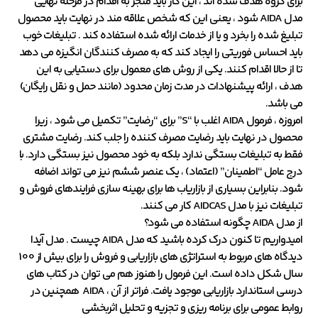
برای گروه هدف شده اند ، این کار باید منجر به اقدام در مرحله نهایی
مدل AIDA شود ، یعنی این که شخص علاقه مند در نهایت باید محصول
تبلیغ شده را بخرد و یا از خدمات ارائه شده استفاده کند . تبلیغات خوب
باید احساس فوریتی را ایجاد کند که به مصرف کنندگان انگیزه می دهد
تا از حالا اقدام کنند. یکی از روش های معمول برای دستیابی به این
هدف ، ارائه پیشنهادات در مدت زمان محدود (مانند حمل و نقل رایگان)
می باشد.
امروزه ، فرمول AIDA اغلب با “S” برای “رضایت” تکمیل می شود ، زیرا
محصول در نهایت باید رضایت مصرف کننده را جلب کند. رضایت مشتری
فقط به تبلیغات بستگی ندارد بلکه به خود محصول نیز بستگی دارد. با
درج عامل “اطمینان” (اعتماد) ، یک عنصر ششم نیز می تواند اضافه
شود. بنابراین بسیاری از بازاریاب ها برای بهینه سازی فرایندهای فروش و
تبلیغات نیز با مدل AIDCAS کار می کنند.
از مدل
AIDA
چگونه استفاده می شود؟
امیدواریم تا کنون درک کرده باشید که مدل AIDA چیست . مدل آیدا
دیدگاه های مربوط به استراتژی های بازاریابی و فروش را برای بیش از 100
سال شکل داده است. این فرمول را هنوز هم می توان در کتاب های
درسی استاندارد بازاریابی موجود یافت. فراتر از آن ، AIDA همچنین در
روابط عمومی برای برنامه ریزی و تجزیه و تحلیل اثربخشی