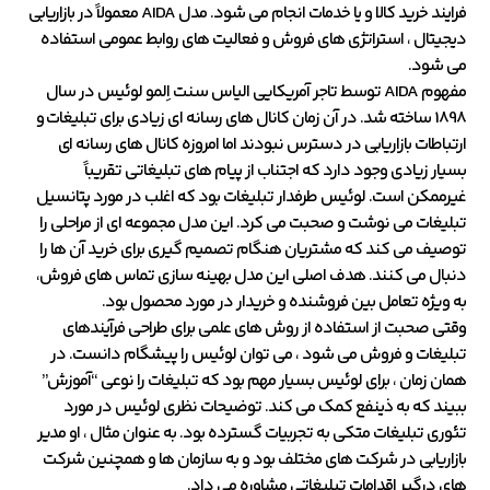
فرایند خرید کالا و یا خدمات انجام می شود. مدل AIDA معمولاً در بازاریابی
دیجیتال ، استراتژی های فروش و فعالیت های روابط عمومی استفاده
می شود.
مفهوم AIDA توسط تاجر آمریکایی الیاس سنت اِلمو لوئیس در سال
1898 ساخته شد. در آن زمان کانال های رسانه ای زیادی برای تبلیغات و
ارتباطات بازاریابی در دسترس نبودند اما امروزه کانال های رسانه ای
بسیار زیادی وجود دارد که اجتناب از پیام های تبلیغاتی تقریباً
غیرممکن است. لوئیس طرفدار تبلیغات بود که اغلب در مورد پتانسیل
تبلیغات می نوشت و صحبت می کرد. این مدل مجموعه ای از مراحلی را
توصیف می کند که مشتریان هنگام تصمیم گیری برای خرید آن ها را
دنبال می کنند. هدف اصلی این مدل بهینه سازی تماس های فروش،
به ویژه تعامل بین فروشنده و خریدار در مورد محصول بود.
وقتی صحبت از استفاده از روش های علمی برای طراحی فرآیندهای
تبلیغات و فروش می شود ، می توان لوئیس را پیشگام دانست. در
همان زمان ، برای لوئیس بسیار مهم بود که تبلیغات را نوعی “آموزش”
ببیند که به ذینفع کمک می کند. توضیحات نظری لوئیس در مورد
تئوری تبلیغات متکی به تجربیات گسترده بود. به عنوان مثال ، او مدیر
بازاریابی در شرکت های مختلف بود و به سازمان ها و همچنین شرکت
های درگیر اقدامات تبلیغاتی مشاوره می داد.