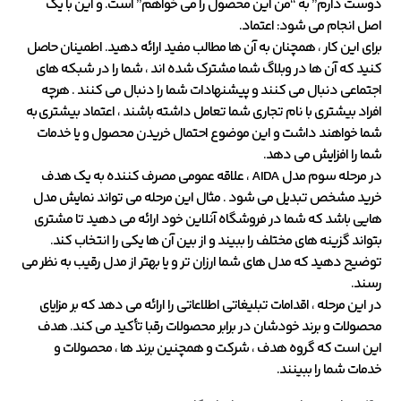
دوست دارم” به “من این محصول را می خواهم” است. و این با یک
اصل انجام می شود: اعتماد.
برای این کار ، همچنان به آن ها مطالب مفید ارائه دهید. اطمینان حاصل
کنید که آن ها در وبلاگ شما مشترک شده اند ، شما را در شبکه های
اجتماعی دنبال می کنند و پیشنهادات شما را دنبال می کنند . هرچه
افراد بیشتری با نام تجاری شما تعامل داشته باشند ، اعتماد بیشتری به
شما خواهند داشت و این موضوع احتمال خریدن محصول و یا خدمات
شما را افزایش می دهد.
در مرحله سوم مدل AIDA ، علاقه عمومی مصرف کننده به یک هدف
خرید مشخص تبدیل می شود . مثال این مرحله می تواند نمایش مدل
هایی باشد که شما در فروشگاه آنلاین خود ارائه می دهید تا مشتری
بتواند گزینه های مختلف را ببیند و از بین آن ها یکی را انتخاب کند.
توضیح دهید که مدل های شما ارزان تر و یا بهتر از مدل رقیب به نظر می
رسند.
در این مرحله ، اقدامات تبلیغاتی اطلاعاتی را ارائه می دهد که بر مزایای
محصولات و برند خودشان در برابر محصولات رقبا تأکید می کند. هدف
این است که گروه هدف ، شرکت و همچنین برند ها ، محصولات و
خدمات شما را ببینند.