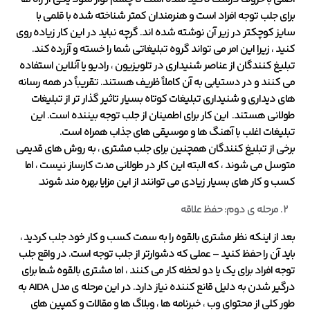
برای جلب توجه افراد است و هنرمندان کمتر شناخته شده با قلمی با
سایز کوچکتر در زیر آن نوشته شده اند. گرچه نباید در این کار زیاده روی
کنید ، زیرا این امر می تواند گروه تبلیغاتی شما را خسته و آزرده کند.
تبلیغ کنندگان از عناصر شنیداری در تلویزیون ، رادیو یا آنلاین استفاده
می کنند و در دستیابی به آن کاملاً ظریف هستند. تقریباً در همه رسانه
های دیداری و شنیداری تبلیغات کوتاه بسیار تاثیر گذار تر از تبلیغات
طولانی هستند. این کار برای اطمینان از جلب توجه بیننده است. این
تبلیغات اغلب با آهنگ ها و موسیقی های جذاب همراه است.
برخی از تبلیغ کنندگان همچنین برای جلب مشتری ، به روش های قدیمی
متوسل می شوند ، که البته این کار در طولانی مدت کارساز نیست ، اما
کسب و کار های بسیار زیادی می توانند از این مزایا بهره مند شوند.
مرحله ی دوم: حفظ علاقه
بعد از اینکه نظر مشتری بالقوه را به سمت کسب و کار خود جلب کردید ،
باید آن را حفظ کنید – عملی که دشوارتر از جلب توجه است. در واقع جلب
توجه افراد برای یک یا دو لحظه کار می کنند ، اما مشتری بالقوه شما برای
درگیر شدن به دلیل قانع کننده نیاز دارد. در این مرحله ی مدل AIDA به
طور کلی از محتوای وب ، خبرنامه ها ، وبلاگ ها و مقالات و کمپین های