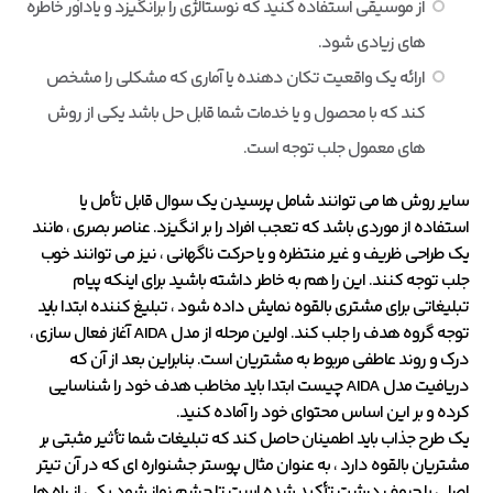
از موسیقی استفاده کنید که نوستالژی را برانگیزد و یادآور خاطره
های زیادی شود.
ارائه یک واقعیت تکان دهنده یا آماری که مشکلی را مشخص
کند که با محصول و یا خدمات شما قابل حل باشد یکی از روش
های معمول جلب توجه است.
سایر روش ها می توانند شامل پرسیدن یک سوال قابل تأمل یا
استفاده از موردی باشد که تعجب افراد را بر انگیزد. عناصر بصری ، مانند
یک طراحی ظریف و غیر منتظره و یا حرکت ناگهانی ، نیز می توانند خوب
جلب توجه کنند. این را هم به خاطر داشته باشید برای اینکه پیام
تبلیغاتی برای مشتری بالقوه نمایش داده شود ، تبلیغ کننده ابتدا باید
توجه گروه هدف را جلب کند. اولین مرحله از مدل AIDA آغاز فعال سازی ،
درک و روند عاطفی مربوط به مشتریان است. بنابراین بعد از آن که
دریافیت مدل AIDA چیست ابتدا باید مخاطب هدف خود را شناسایی
کرده و بر این اساس محتوای خود را آماده کنید.
یک طرح جذاب باید اطمینان حاصل کند که تبلیغات شما تأثیر مثبتی بر
مشتریان بالقوه دارد ، به عنوان مثال پوستر جشنواره ای که در آن تیتر
اصلی با حروف درشت تأکید شده است تا چشم نواز شود یکی از راه ها