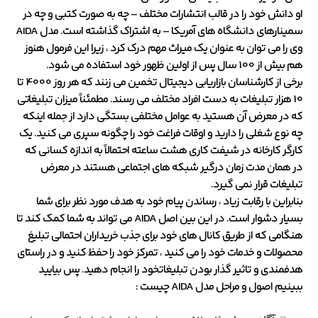
او دانش خود را در قالب انتشارات مختلف – چه به صورت کتبی و چه در
سمینارهای دانشگاه های آمریکا – به اشتراک گذاشته است. مدل AIDA
وی را می توان به عنوان یک میراث مهم درک کرد ، زیرا این فرمول هنوز
هم بیش از 100 سال پس از اولین ظهور خود استفاده می شود.
برخی از کارشناسان بازاریابی دیجیتال تخمین می زنند که هر روز 4000 تا
10 هزار تبلیغات به دست افراد مختلف می رسند. مطمئناً میزان تبلیغاتی
که در معرض آن هستید به عوامل مختلفی بستگی دارد از جمله اینکه
چه نوع شغلی را دارید و اوقات فراغت خود را چگونه سپری می کنید. یک
کارگر کارخانه در شیفت کاری هشت ساعته احتمالاً به اندازه کسانی که
در همان مدت زمان درگیر شبکه های اجتماعی هستند در معرض
تبلیغات قرار نمی گیرد.
بنابراین با رقابت زیاد ، رساندن پیام خود به هدف مورد نظر برای شما
بسیار دشوار است. در این بین اصل AIDA می تواند به شما کمک کند تا
هنگامی که از طریق کانال های خود برای جذب خریداران احتمالی تبلیغ
محصولات و خدمات خود را می کنید ، تمرکز خود را حفظ کنید و در راستای
هدفمندی و تاثیر گذار بودن تبلیغاتخود را انجام دهید. پس بیایید
ببینیم اصول و مراحل مدل AIDA چیست :