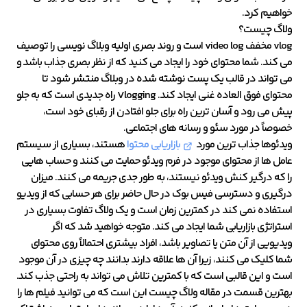
خواهیم کرد.
ولاگ چیست؟
vlog مخفف video log است و روند بصری اولیه وبلاگ نویسی را توصیف
می کند. شما محتوای خود را ایجاد می کنید که از نظر بصری جذاب باشد و
می تواند در قالب یک پست نوشته شده در وبلاگ منتشر شود تا
محتوای فوق العاده غنی ایجاد کند. Vlogging راه جدیدی است که به جلو
پیش می رود و آسان ترین راه برای جلو افتادن از رقبای خود است،
خصوصاً در مورد سئو و رسانه های اجتماعی.
ویدئوها جذاب ترین مورد
بازاریابی محتوا
هستند، بسیاری از سیستم
عامل ها از محتوای موجود در فرم ویدئو حمایت می کنند و حساب هایی
را که درگیر کنش ویدئو نیستند، به طور جدی جریمه می کنند. میزان
درگیری و دسترسی فیس بوک در حال حاضر برای هر حسابی که از ویدیو
استفاده نمی کند در کمترین زمان است و یک ولاگ تفاوت بسیاری در
استراتژی بازاریابی شما ایجاد می کند. متوجه خواهید شد که اگر
ویدیویی از آن متن یا تصاویر باشد، افراد بیشتری احتمالاً روی محتوای
شما کلیک می کنند، زیرا آن ها علاقه دارند بدانند چه چیزی در آن موجود
است و این قالبی است که با کمترین تلاش می تواند به راحتی جذب کند.
بهترین قسمت در مقاله ولاگ چیست این است که می توانید فیلم ها را