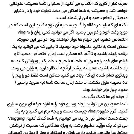
صرف نظر از کاری که انتخاب می کنید، از محتوای شما همیشه قدردانی
خواهد شد و همیشه به شما امکان می دهد تجارت خود را در دنیای
دیجیتال انجام دهید و این ارزشمند است.
نکته ای که باید در مقاله ولاگ چیست به آن توجه کنید این است که در
مورد وقت خود واقع بین باشید. اگر می توانید کمی زمان را به vlog
اختصاص دهید، این فیلم ها موثر خواهند بود. در غیر این صورت،
ممکن است به نتایج دلخواه خود نرسید. تا جایی که می توانید به یک
برنامه پایبند باشید و تا آنجا که ممکن است زمان اختصاص دهید تا و
فیلم های خود را چه روزانه، ماهانه یا هر چند ماه یکبار ویرایش کنید. به
یاد داشته باشید، همیشه بیشتر از آنچه انتظار دارید به پایان می رسد.
ویدئوی تمام شده ای که ایجاد می کنید ممکن است فقط دو یا پنج یا
ده دقیقه طول بکشد، اما مدت زمان ساخت شما (به صورت واقعی)
حدود چهار برابر خواهد بود.
از حرفه ای ها کمک بگیرید.
شما همچنین می توانید ایجاد ویدیو خود را به افراد حرفه ای برون سپاری
کنید. اگر با مفهوم vlog چیست دست و پنجه نرم می کنید و به یک
جفت دست اضافی نیاز دارید، می توانیم به شما کمک کنیم. Vlogging
می تواند یک فرآیند دشوار باشد، به ویژه هنگامی که صحبت از نوشتن
محتوا، سازماندهی فیلمبرداری، یافتن و استفاده موثر از بهترین تجهیزات