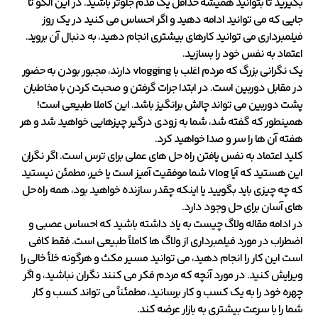
بگیرید تا بتوانید همیشه حداقل یک قدم جلوتر باشید. در این الگو تا
جایی که می توانید ادامه دهید و اگر احساس می کنید در یک روز
فیلمبرداری می توانید کارهای بیشتری انجام دهید، به دنبال آن بروید.
اعتماد به نفس خود را بسازید.
یک نگرانی بزرگ که مردم اغلب با vlogging دارند، مجبور بودن به حضور
در مقابل دوربین است. در ابتدا جرات گرفتن و صحبت کردن با مخاطبان
پشت دوربین می تواند چالش برانگیز باشد. این کاملا طبیعی است!
همینطور که گفته شد، شما به زودی درگیر چیزهایی خواهید شد و هر
هفته آن ها را سر و صدا خواهید کرد.
کلید اعتماد به نفس یافتن راه حل های عملی برای ترس است. اگر نگران
این هستید که آیا Vlog شما موفقیت آمیز است یا خیر، مطمئن نیستید
که چه چیزی باید بگویید یا اینکه چقدر سازنده خواهید بود، همه راه حل
های آسان برای حل وجود دارد.
در ادامه مقاله ولاگ چیست به یاد داشته باشید که احساس عصبی و
اضطراب در مورد فیلمبرداری از ولاگ ها کاملاً طبیعی است. فقط کافی
است این کار را انجام دهید، می توانید مسیر مکث و هرگونه خلأ خالی را
ویرایش کنید. در مورد آنچه که مردم فکر می کنند نگران نباشید، و اگر
چهره خود را به یک کسب و کار برسانید، مطمئناً می تواند کسب و کار
شما را با سرعت بیشتری به بازار عرضه کند.