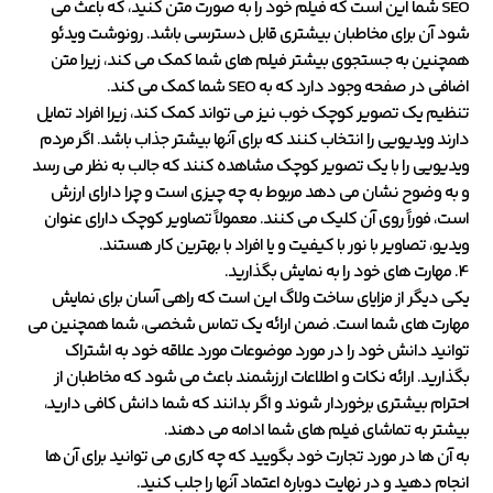
SEO شما این است که فیلم خود را به صورت متن کنید، که باعث می
شود آن برای مخاطبان بیشتری قابل دسترسی باشد. رونوشت ویدئو
همچنین به جستجوی بیشتر فیلم های شما کمک می کند، زیرا متن
اضافی در صفحه وجود دارد که به SEO شما کمک می کند.
تنظیم یک تصویر کوچک خوب نیز می تواند کمک کند، زیرا افراد تمایل
دارند ویدیویی را انتخاب کنند که برای آنها بیشتر جذاب باشد. اگر مردم
ویدیویی را با یک تصویر کوچک مشاهده کنند که جالب به نظر می رسد
و به وضوح نشان می دهد مربوط به چه چیزی است و چرا دارای ارزش
است، فوراً روی آن کلیک می کنند. معمولاً تصاویر کوچک دارای عنوان
ویدیو، تصاویر با نور با کیفیت و یا افراد با بهترین کار هستند.
4. مهارت های خود را به نمایش بگذارید.
یکی دیگر از مزایای ساخت ولاگ این است که راهی آسان برای نمایش
مهارت های شما است. ضمن ارائه یک تماس شخصی، شما همچنین می
توانید دانش خود را در مورد موضوعات مورد علاقه خود به اشتراک
بگذارید. ارائه نکات و اطلاعات ارزشمند باعث می شود که مخاطبان از
احترام بیشتری برخوردار شوند و اگر بدانند که شما دانش کافی دارید،
بیشتر به تماشای فیلم های شما ادامه می دهند.
به آن ها در مورد تجارت خود بگویید که چه کاری می توانید برای آن ها
انجام دهید و در نهایت دوباره اعتماد آنها را جلب کنید.