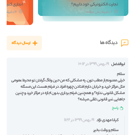
تجارت الکترونیکی خود داریم؟
اندازی کنیم؟
6 دقیقه زمان مطالعه
16 دقیقه زمان مطالعه
دیدگاه ها
ارسال دیدگاه
3
ابوالفضل
19 بهمن 1399 در 10:12
سلام
خیلی ممنونم از مطلب تون. یه مشکلی که من حین ولاگ گرفتن تو محیط عمومی
مثل مراکز خرید و خیابان دارم افتادن چهره افراد در فیلم هست. این مسئله
مشکل قانونی نداره؟ و همچنین فیلم برداری بدون اجازه در مراکز خرید و چنین
جاهایی غیر قانونی تلقی میشه؟
پاسخ
کیانا مهدی نژاد
19 بهمن 1399 در 11:22
سلام و وقت بخیر