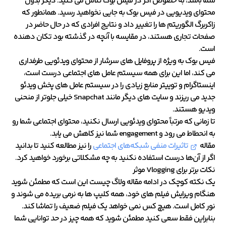
شما باشد، به خصوص اگر در فیس بوک تلاش می کنید. دیگر بدون
محتوای ویدیویی در فیس بوک به جایی نخواهید رسید. همانطور که
زاکربرگ الگوریتم ها را تغییر داد و نتایج افرادی که در حال حاضر در
صفحات تجاری هستند، در مقایسه با آنچه در گذشته بود تکان دهنده
است.
فیس بوک به ویژه از پروفایل های سرشار از محتوای ویدئویی طرفداری
می کند، اما این برای همه سیستم عامل های اجتماعی درست است،
اینستاگرام و توییتر منابع زیادی را در سیستم عامل های پخش ویدئو
جدید می ریزند و سایت های دیگر مانند Snapchat خیلی جلوتر از منحنی
ویدیو هستند.
تا زمانی که مرتباً محتوای ویدئویی ارسال نکنید، محتوای اجتماعی شما رو
به انحطاط می رود و engagement شما نیز کاهش می یابد.
مقاله
تاثیرات منفی شبکه‌های اجتماعی
را نیز مطالعه کنید تا بدانید
اگر از آن‌ها درست استفاده نکنید به چه مشکلاتی برخورد خواهید کرد.
نکات برتر برای
Vlogging
موثر
یک نکته کوچک در ادامه مقاله ولاگ چیست این است که مطمئن شوید
هنگام ویرایش فیلم های خود، همه کلیپ ها به نرمی بریده می شوند و
نور کامل است. هیچ کس نمی خواهد یک فیلم ضعیف را تماشا کند.
بنابراین فقط سعی کنید مطمئن شوید که همه چیز در حد توانایی شما