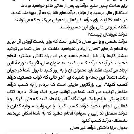
برای ساخت چنین منبع درآمدی، پس از مدتی قادر خواهید بود به
استقلال مالی برسید و از مزایای درآمدهای قابل‌توجه آن بهره‌مند شوید.
در ادامه ۲۰ ایده برای درآمد غیرفعال را معرفی می‌کنیم که می‌توانند
نقطه شروعی عالی برای این مسیر باشند.
درآمد غیرفعال چیست؟
درآمد منفعل و یا غیر فعال درآمدی است که برای بدست آوردن آن نیازی
به انجام کارهای “فعال” زیادی نخواهید داشت. در اصل، شما می توانید
بیشتر کارها را از قبل انجام دهید و در این راه تلاش بیشتری انجام
دهید تا در آینده درآمد کسب کنید. به عنوان مثال، اگر یک دوره آنلاین
ایجاد می‌کنید، فقط باید محتوای آن را به روز کنید تا پول شما در جریان
باشد. احتمالاً این جمله را شنیده اید:
“در حالی که خواب هستید، درآمد
کسب کنید”
. این بزرگترین مزیتی است که مردم را به کسب درآمد
منفعل ترغیب می کند. شما می توانید چیزی (یک وبلاگ، دوره، کتاب
الکترونیکی، فیلم یا یک فروشگاه آنلاین) ایجاد کنید که حتی اگر کار و یا
فعالیتی انجام ندهید درآمد کسب کنید. یا می‌توانید سرمایه گذاری با
درآمد منفعل (دارایی یا سهام) انجام دهید که به شما امکان می‌دهد
منفعلانه درآمد کسب کنید.
جدول مزایا داشتن درآمد غیر فعال