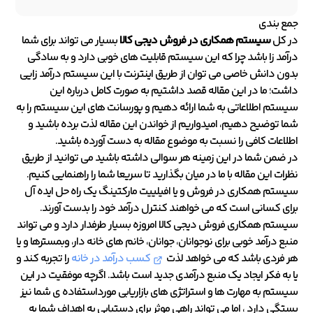
جمع بندی
در کل
سیستم همکاری در فروش دیجی کالا
بسیار می تواند برای شما
درآمد زا باشد چرا که این سیستم قابلیت های خوبی دارد و به سادگی
بدون دانش خاصی می توان از طریق اینترنت با این سیستم درآمد زایی
داشت؛ ما در این مقاله قصد داشتیم به صورت کامل درباره این
سیستم اطلاعاتی به شما ارائه دهیم و پورسانت های این سیستم را به
شما توضیح دهیم، امیدواریم از خواندن این مقاله لذت برده باشید و
اطلاعات کافی را نسبت به موضوع مقاله به دست آورده باشید.
در ضمن شما در این زمینه هر سوالی داشته باشید می توانید از طریق
نظرات این مقاله با ما در میان بگذارید تا سریعا شما را راهنمایی کنیم.
سیستم همکاری در فروش و یا افیلییت مارکتینگ یک راه حل ایده آل
برای کسانی است که می خواهند کنترل درآمد خود را بدست آورند.
سیستم همکاری فروش دیجی کالا امروزه بسیار طرفدار دارد و می تواند
منبع درآمد خوبی برای نوجوانان، جوانان، خانم های خانه دار، وبمسترها و یا
هر فردی باشد که می خواهد لذت
کسب درآمد در خانه
را تجربه کند و
یا به فکر ایجاد یک منبع درآمدی جدید است باشد. اگرچه موفقیت در این
سیستم به مهارت ها و استراتژی های بازاریابی مورداستفاده ی شما نیز
بستگی دارد ، اما می تواند راهی موثر برای دستیابی به اهداف شما به