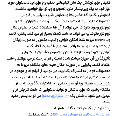
کنید و برای نوشتن یک متن تبلیغاتی جذاب و یا برای ایجاد محتوای مورد
نیاز خود به یک ویرایشگر متن، تصویر و ویدئو نیاز خواهید داشت.
فراموش نکنید که عکس ها و تصاویر تاثیر بسزایی در فروش
محصولات دارند. برای ادیت و طراحی عکس و تصویر هزاران برنامه و
نرم‌افزار وجود دارد که می تواند از آن ها استفاده کنید به عنوان مثال
نرم‌افزار فتوشاپ می تواند به شما کمک بسیار زیادی کند. پلتفرم تحت
وب canva نیز به شما امکان طراحی و ادیت عکس را به‌صورت رایگان
می‌دهد و می توانید به راحتی محتوای با کیفیت ایجاد کنید.
طراحی و تهیه ویدئو از تولید متن و تصویر دشوارتر است ولی
تأثیرگذاری آن امروزه بیشتر شده است و افراد راحت تر می توانند به شما
اعتماد کنند. بنابراین در صورت امکان فیلم های مختلف مربوط به
محصولات خود را به اشتراک بگذارید. می توانید از فیلم های موجود در
وب سایت های مربوط به محصولاتتان استفاده کنید تا به این ترتیب
بدون صرف هزینه ویدئو های جذابی را به اشتراک بگذارید. به خاطر
داشته باشید که برای داشتن و تولید محتوایی که باعث افزایش نرخ
تبدیل می شود داشتن یک
استراتژی محتوا
می تواند بسیار مفید
باشد.
پیشنهاد می کنیم حتما نگاهی هم به
افزونه همکاری در فروش دیجی کالا
در ژاکت بیندازید.