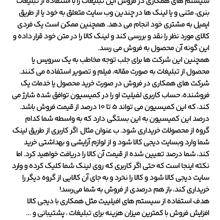
سیستم های همکاری در فروش این تبلیغات را با استفاده از تبلیغات
بنری، متنی و یا لینک ها در چندین وب سایت متعلق به خود یا از طریق
ایمیل به مشتری خود انجام می دهد. همچنین ممکن است یک فردی
کالای مورد نظر را نقد و بررسی کند و لینک کالا را در متن خود قرار داده و
این گونه آن محصول به فروش می رسد.
همچنین این شرکت ها برای جلب توجه مخاطب به یک سرویس یا
محصول از تبلیغات به صورت مقاله، فیلم و تصویر استفاده می کنند.
شرکت های همکاری در فروش در صورت خرید محصول یا خدمات یک
فروشنده، حساب کاربری لفیلیت او را در کمیسیون توافق شده شارژ می
کند، که این کمیسیون می تواند 5 تا 10 درصد از قیمت فروش باشد.
درصد این کمیسیون به این بستگی دارد که به واسطه شما کدام
گروه از محصولات خریداری شود. ب عنوان مثال اگر کاربری از طریق لینک
شما وارد وبسایت دیجی کالا شود و از لوازم آرایشی و بهداشتی خرید
کند، شما درصد تعیین شده از قیمت آن کالا را دریافت خواهید کرد. اما
نکته اینجا است که حتی اگر کاربری که روی لینک شما کلیک کرده و وارد
سایت دیجی کالا شود و کالا را نخرد و به جای آن کالایی از گروه دیگر را
خریداری کند، باز هم درصدی از فروش به شما می‌رسد!
هدف استفاده از سیستم های افیلییت مثل همکاری با دیجی کالا
افزایش فروش با کمترین میزان هزینه برای تبلیغات ، پشتیبانی و …